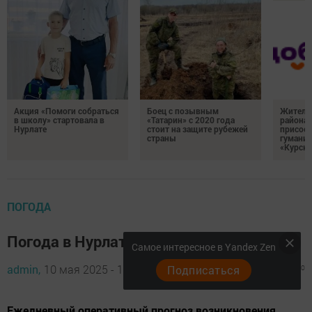
Акция «Помоги собраться
Боец с позывным
Жителе
в школу» стартовала в
«Татарин» с 2020 года
района
Нурлате
стоит на защите рубежей
присоед
страны
гумани
«Курск
ПОГОДА
Погода в Нурлате 11 мая
Самое интересное в Yandex Zen
admin,
10 мая 2025 - 14:32
Подписаться
939
0
0
Ежедневный оперативный прогноз возникновения