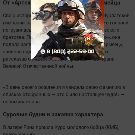
От «Артека» до «Смены»: путь юнармейца
Свою историю в «Юнармии» Рина начала в Нурлатской
гимназии, затем продолжила в «Артеке», где с головой
погрузилась в атмосферу военно-патриотического
братства. Позже, находясь в лагере «Орлёнок», она
подала заявку на участие в программе «Юнармеец»,
записав видеовизитку о своих достижениях и
рассказав о подвиге своего прадеда — ветерана
Великой Отечественной войны.
«В день своего рождения я увидела свою фамилию в
списках отобранных — это было настоящее чудо!» —
вспоминает она.
Суровые будни и закалка характера
В лагере Рина прошла Курс молодого бойца (КМБ),
включающий: