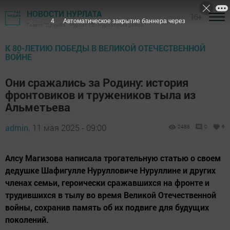
НОВОСТИ НУРЛАТА
16+
2
Автоматическое закрытие баннера через
Газета "Дружба", Нурлат ТВ - Нурлатский район
К 80-ЛЕТИЮ ПОБЕДЫ В ВЕЛИКОЙ ОТЕЧЕСТВЕННОЙ
ВОЙНЕ
Они сражались за Родину: история
фронтовиков и тружеников тыла из
Альметьева
admin,
11 мая 2025 - 09:00
2488
0
6
Алсу Магизова написала трогательную статью о своем
дедушке Шафигулле Нурулловиче Нуруллине и других
членах семьи, героически сражавшихся на фронте и
трудившихся в тылу во время Великой Отечественной
войны, сохранив память об их подвиге для будущих
поколений.