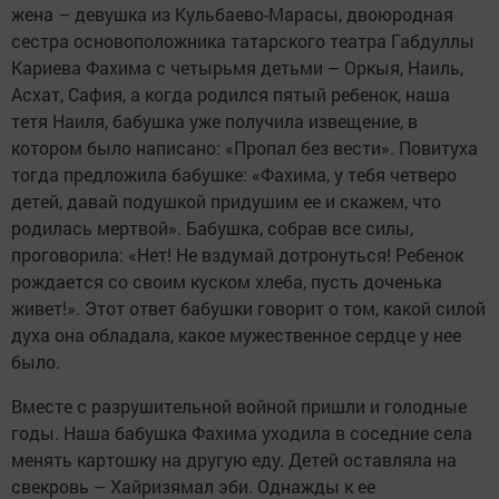
жена – девушка из Кульбаево-Марасы, двоюродная
сестра основоположника татарского театра Габдуллы
Кариева Фахима с четырьмя детьми – Оркыя, Наиль,
Асхат, Сафия, а когда родился пятый ребенок, наша
тетя Наиля, бабушка уже получила извещение, в
котором было написано: «Пропал без вести». Повитуха
тогда предложила бабушке: «Фахима, у тебя четверо
детей, давай подушкой придушим ее и скажем, что
родилась мертвой». Бабушка, собрав все силы,
проговорила: «Нет! Не вздумай дотронуться! Ребенок
рождается со своим куском хлеба, пусть доченька
живет!». Этот ответ бабушки говорит о том, какой силой
духа она обладала, какое мужественное сердце у нее
было.
Вместе с разрушительной войной пришли и голодные
годы. Наша бабушка Фахима уходила в соседние села
менять картошку на другую еду. Детей оставляла на
свекровь – Хайризямал эби. Однажды к ее