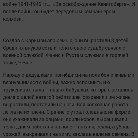
войне 1941-1945 гг.», «За освобождение Кенигсберга». И
после войны он будет передовым комбайнером
колхоза.
Создав с Каримой апа семью, они вырастили 8 детей.
Среди их внуков есть и те, кто свою судьбу связал с
военной службой: Фанис и Рустам служили в горячей
точке, Чечне.
Наряду с дедушками, погибшими на поле боя и живыми
вернувшимися с войны, важно вспомнить и о
труженицах тыла – наших бабушках, которые остались
дома с целой ватагой ребятишек, сохранили им жизнь,
вырастили, поставили на ноги. Вся колхозная работа
легла на их плечи. С раннего утра, голодные, на ферме
они ухаживали за овцами, доили коров, выращивали
телят, днем работали на поле – пахали, сеяли, а убрав
урожай, выкраивали на зиму, закладывали на семена. В