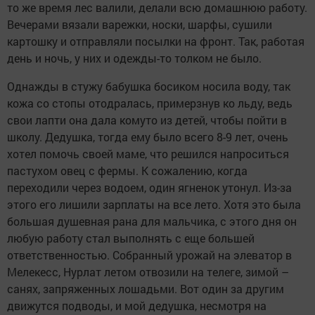
то же время лес валили, делали всю домашнюю работу.
Вечерами вязали варежки, носки, шарфы, сушили
картошку и отправляли посылки на фронт. Так, работая
день и ночь, у них и одежды-то толком не было.
Однажды в стужу бабушка босиком носила воду, так
кожа со стопы отодралась, примерзнув ко льду, ведь
свои лапти она дала комуто из детей, чтобы пойти в
школу. Дедушка, тогда ему было всего 8-9 лет, очень
хотел помочь своей маме, что решился напроситься
пастухом овец с фермы. К сожалению, когда
переходили через водоем, один ягненок утонул. Из-за
этого его лишили зарплаты на все лето. Хотя это была
большая душевная рана для мальчика, с этого дня он
любую работу стал выполнять с еще большей
ответственностью. Собранный урожай на элеватор в
Мелекесс, Нурлат летом отвозили на телеге, зимой –
санях, запряженных лошадьми. Вот один за другим
движутся подводы, и мой дедушка, несмотря на