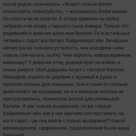
после родов скончалась. «Живот сильно болит,
посмотрите, пожалуйста», – жаловалась Бибигалимя…
Но спасти ее не смогли. К этому времени на войну
забрали и ее опору, старшего сына Анвара. Только что
родившейся девочке дали имя Василя. Ее и остальных
четверых сирот воспитает Хайризямал эби. Вечерами,
несмотря на сильную усталость, она находила силы
сквозь сон качать зыбку. Чем кормить новорожденную
малышку? У девочки отец, родной брат на войне, и
мама умерла. Мой дедушка Асхат с сестрой Васили,
Мязкурой, ходили по деревне с кружкой в руках и
просили молока для малышки. Они и сами-то сколько
дней ничего не кушавшие, но и к капельке молока не
притрагивались, приносили домой для маленькой
Васили. И как только выдержало тогда сердце
Хайризямал эби, как у нее хватило сил поставить на
ноги сирот, где она взяла столько выдержки?! Какой
великодушной, сдержанной, трудолюбивой была наша
бабушка!