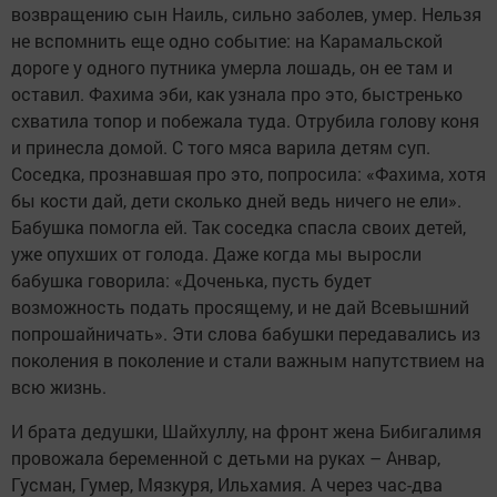
возвращению сын Наиль, сильно заболев, умер. Нельзя
не вспомнить еще одно событие: на Карамальской
дороге у одного путника умерла лошадь, он ее там и
оставил. Фахима эби, как узнала про это, быстренько
схватила топор и побежала туда. Отрубила голову коня
и принесла домой. С того мяса варила детям суп.
Соседка, прознавшая про это, попросила: «Фахима, хотя
бы кости дай, дети сколько дней ведь ничего не ели».
Бабушка помогла ей. Так соседка спасла своих детей,
уже опухших от голода. Даже когда мы выросли
бабушка говорила: «Доченька, пусть будет
возможность подать просящему, и не дай Всевышний
попрошайничать». Эти слова бабушки передавались из
поколения в поколение и стали важным напутствием на
всю жизнь.
И брата дедушки, Шайхуллу, на фронт жена Бибигалимя
провожала беременной с детьми на руках – Анвар,
Гусман, Гумер, Мязкуря, Ильхамия. А через час-два