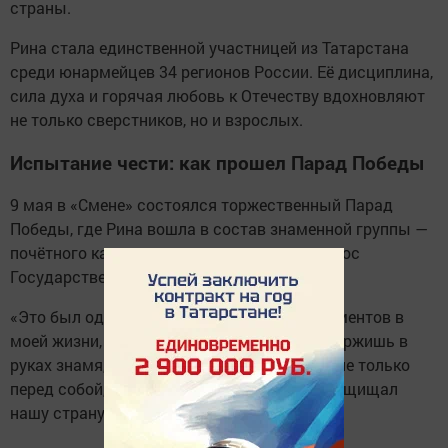
страны.
Рина стала единственной участницей из Татарстана
среди юнармейцев 34 регионов России. Её дисциплина,
сила духа и горячая любовь к Отечеству вдохновляют
не только сверстников, но и взрослых.
Испытание чести: как прошел Парад Победы
9 мая в «Смене» состоялся торжественный Парад
Победы, где Рина вошла в состав знаменной группы —
почётного караула, которому доверили вынос
Государственного флага России.
«Это был один из самых волнительных моментов в
моей жизни, — делится Рина. — Когда ты держишь в
руках знамя, чувствуешь ответственность не только
перед собой, но и перед памятью тех, кто защищал
нашу страну».