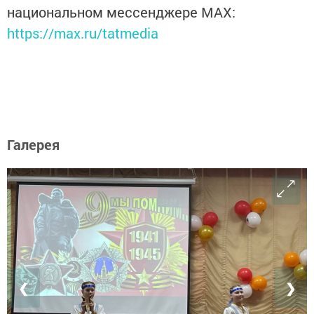
национальном мессенджере MАХ:
https://max.ru/tatmedia
Галерея
❮
❯