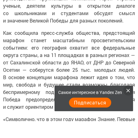
ученые, деятели культуры в открытом диалоге
со школьниками и студентами обсудят смысл
и значение Великой Победы для разных поколений.
Как сообщила пресс-служба общества, предстоящий
марафон станет масштабным просветительским
событием: его география охватит все федеральные
округа страны, а на 11 площадках в разных регионах —
от Сахалинской области до ЯНАО, от ДНР до Северной
Осетии — соберутся более 25 тыс. молодых людей.
В основе концепции марафона лежит идея о том, что
мир, свобода и будущее стали возможны благодаря
беспримерному подвигу наших предков. Великая
Самое интересное в Yandex Zen
Победа предопределила сегодняшние достижения
Подписаться
и служит ориентиром к победам будущего.
«Символично, что в этом году марафон Знание. Первые
приурочен к 80-летию Победы в Великой Отечественной
войне. Каждый из нас бережно хранит память