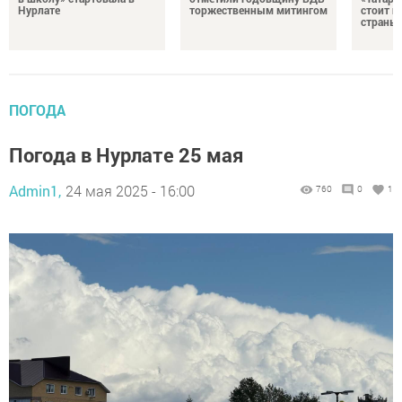
Нурлате
торжественным митингом
стоит н
страны
ПОГОДА
Погода в Нурлате 25 мая
Admin1,
24 мая 2025 - 16:00
760
0
1