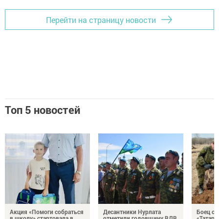
Перейти на страницу новости
Топ 5 новостей
Акция «Помоги собраться
Десантники Нурлата
Боец с
в школу» стартовала в
отметили годовщину ВДВ
«Татари