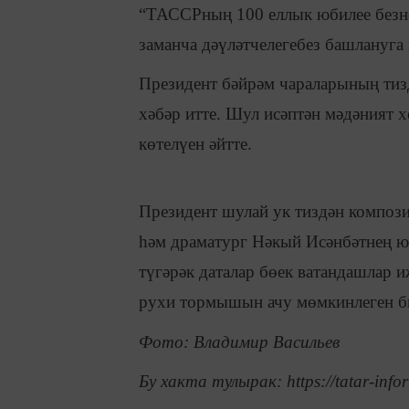
“ТАССРның 100 еллык юбилее безне
заманча дәүләтчелегебез башлануга ю
Президент бәйрәм чараларының тиз
хәбәр итте. Шул исәптән мәдәният 
көтелүен әйтте.
Президент шулай ук тиздән композ
һәм драматург Нәкый Исәнбәтнең юб
түгәрәк даталар бөек ватандашлар
рухи тормышын ачу мөмкинлеген би
Фото: Владимир Васильев
Бу хакта тулырак: https://tatar-info