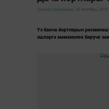
Гульназ Хасаншина,
25 сентябрь 2019 -
Үз бакча йортларын рәсмиләш
эшләргә мөмкинлек бирүче зак