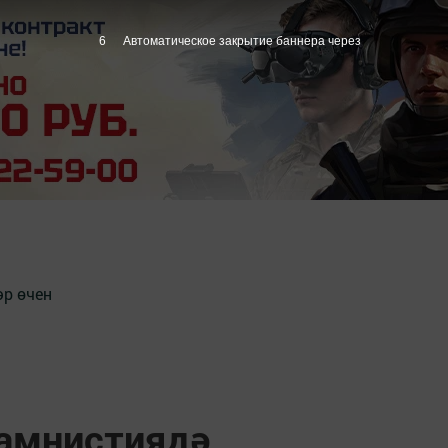
5
Автоматическое закрытие баннера через
әр өчен
амнистиядә