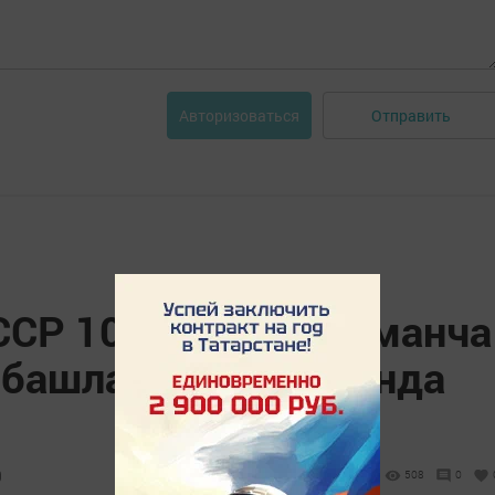
Отправить
Авторизоваться
ССР 100 еллыгы заманча
ң башлангычы турында
9
508
0