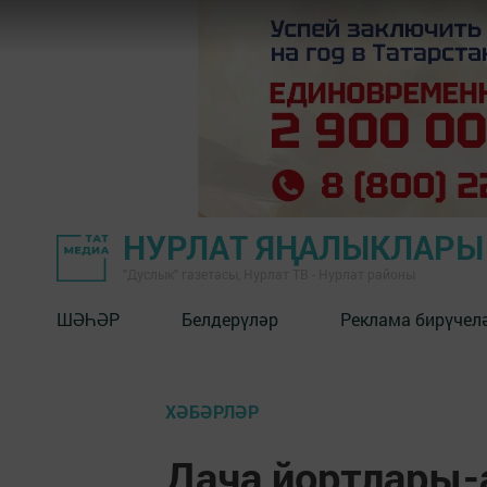
НУРЛАТ ЯҢАЛЫКЛАРЫ
"Дуслык" газетасы, Нурлат ТВ - Нурлат районы
ШӘҺӘР
Белдерүләр
Реклама бирүчел
ХӘБӘРЛӘР
Дача йортлары-