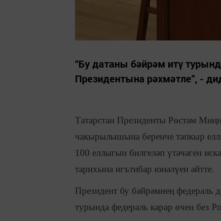
“Бу датаны бәйрәм итү турынд
Президентына рәхмәтле”, - ди
Татарстан Президенты Рөстәм Миңн
чакырылышына беренче тапкыр ел
100 еллыгын билгеләп үтәчәген искә
тарихына игътибар юнәлүен әйтте.
Президент бу бәйрәмнең федераль дә
турында федераль карар өчен без Р