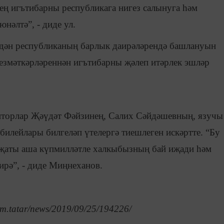
ң игътибарны республикага нигез салынуга һәм
нәлтә”, - диде ул.
дән республиканың барлык даирәләрендә башлануын
хезмәткәрләреннән игътибарны җәлеп итәрлек эшләр
иторлар Җәүдәт Фәйзинең, Салих Сәйдәшевның, язучы
илейлары билгеләп үтелергә тиешлеген искәртте. “Бу
 иҗаты аша күпмилләтле халкыбызның бай иҗади һәм
рә”, - диде Миңнеханов.
rm.tatar/news/2019/09/25/194226/