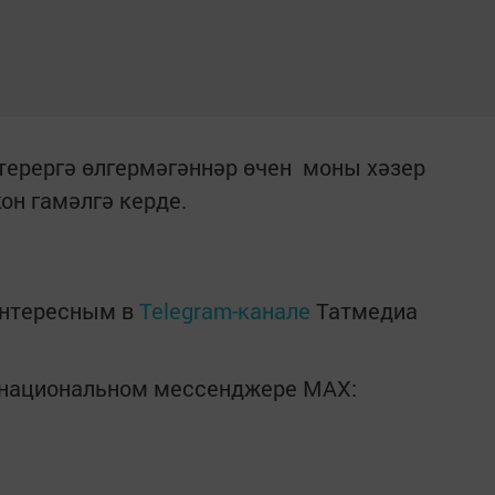
терергә өлгермәгәннәр өчен моны хәзер
он гамәлгә керде.
интересным в
Telegram-канале
Татмедиа
в национальном мессенджере MАХ: