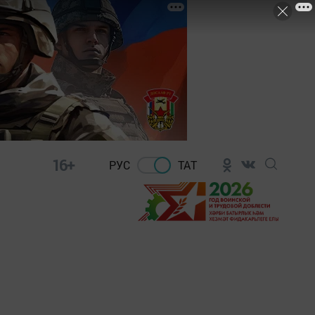
16+
РУС
ТАТ