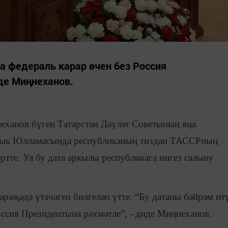
а федераль карар өчен без Россия
де Миңнеханов.
еханов бүген Татарстан Дәүләт Советының яңа
лык Юлламасында республиканың тиздән ТАССРның
ртте. Ул бу дата аркылы республикага нигез салыну
рәҗәдә үтәчәген билгеләп үтте. “Бу датаны бәйрәм ит
оссия Президентына рәхмәтле”, - диде Миңнеханов.