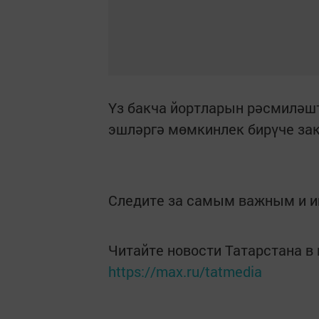
Үз бакча йортларын рәсмиләш
эшләргә мөмкинлек бирүче зак
Следите за самым важным и 
Читайте новости Татарстана 
https://max.ru/tatmedia