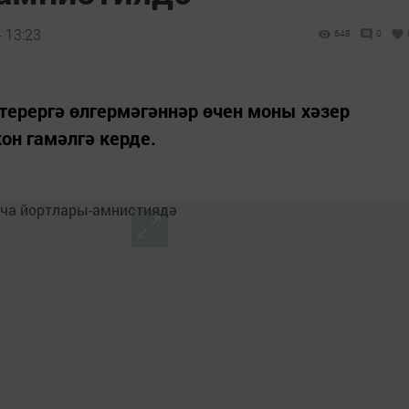
 13:23
648
0
терергә өлгермәгәннәр өчен моны хәзер
он гамәлгә керде.