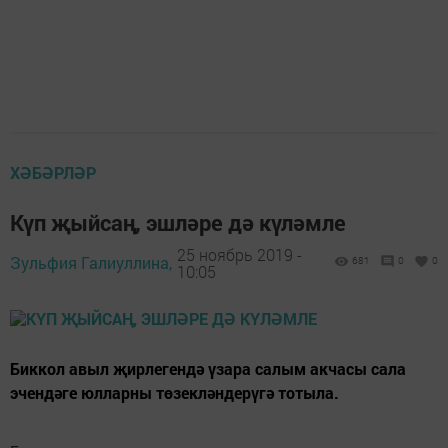
ХӘБӘРЛӘР
Күп җыйсаң, эшләре дә күләмле
25 ноябрь 2019 -
Зульфия Галиуллина,
681
0
0
10:05
Биккол авыл җирлегендә үзара салым акчасы сала
эчендәге юлларны төзекләндерүгә тотыла.