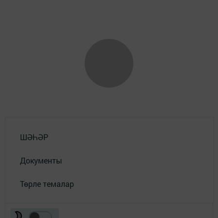
ШӘҺӘР
Документы
Төрле темалар