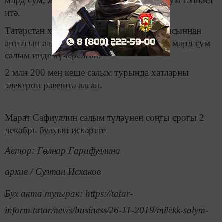
млрд сум, җир салымы 1 млрд 100 млн сум тәшкил
итә.
Татарстан халкы милеккә салымның яртысыннан
артыгын алдан түләп куйган. Бүгенгә 3,7 млрд сум
салым инде күчерелгән.
2 млн 200 мең кеше салым турында хатларны
электрон рәвештә алган.
Марат Сафиуллин салым түләүнең соңгы срогы 2
декабрь булуын искәртте.
Автор: Гөлнар Гарифуллина
архив / Султан Исхаков
Бух акта тулырак: https://tatar-
inform.tatar/news/business/26-11-2019/milekk-salym-