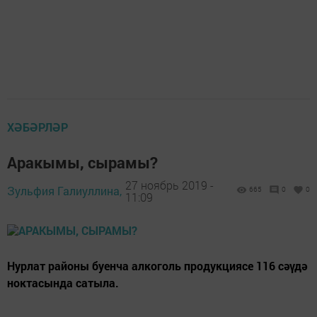
ХӘБӘРЛӘР
Аракымы, сырамы?
27 ноябрь 2019 -
Зульфия Галиуллина,
665
0
0
11:09
Нурлат районы буенча алкоголь продукциясе 116 сәүдә
ноктасында сатыла.