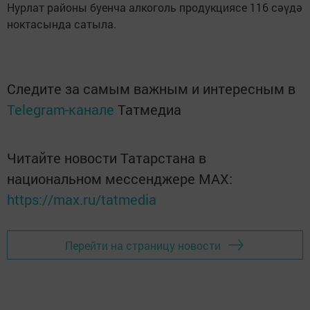
Нурлат районы буенча алкоголь продукциясе 116 сәүдә
ноктасында сатыла.
Следите за самым важным и интересным в
Telegram-канале
Татмедиа
Читайте новости Татарстана в
национальном мессенджере MАХ:
https://max.ru/tatmedia
Перейти на страницу новости