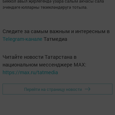
Биккол авыл җирлегендә үзара салым акчасы сала
эчендәге юлларны төзекләндерүгә тотыла.
Следите за самым важным и интересным в
Telegram-канале
Татмедиа
Читайте новости Татарстана в
национальном мессенджере MАХ:
https://max.ru/tatmedia
Перейти на страницу новости