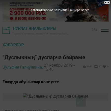
5
Автоматическое закрытие баннера через
НУРЛАТ ЯҢАЛЫКЛАРЫ
16+
"Дуслык" газетасы, Нурлат ТВ - Нурлат районы
ХӘБӘРЛӘР
“Дуслыкның” дусларча бәйрәме
27 ноябрь 2019 -
Зульфия Галиуллина,
608
0
0
15:46
Елаурда әбүнәчеләр көне үтте.