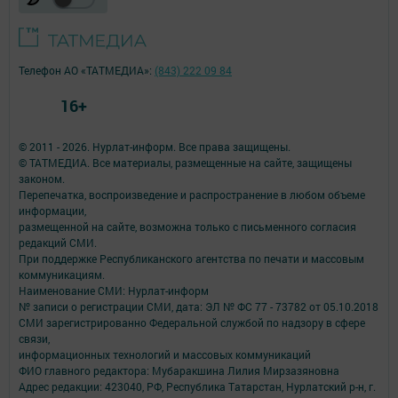
Телефон АО «ТАТМЕДИА»:
(843) 222 09 84
16+
© 2011 - 2026. Нурлат-⁠информ. Все права защищены.
© ТАТМЕДИА. Все материалы, размещенные на сайте, защищены
законом.
Перепечатка, воспроизведение и распространение в любом объеме
информации,
размещенной на сайте, возможна только с письменного согласия
редакций СМИ.
При поддержке Республиканского агентства по печати и массовым
коммуникациям.
Наименование СМИ: Нурлат-⁠информ
№ записи о регистрации СМИ, дата: ЭЛ № ФС 77 -⁠ 73782 от 05.10.2018
СМИ зарегистрированно Федеральной службой по надзору в сфере
связи,
информационных технологий и массовых коммуникаций
ФИО главного редактора: Мубаракшина Лилия Мирзазяновна
Адрес редакции: 423040, РФ, Республика Татарстан, Нурлатский р-н, г.