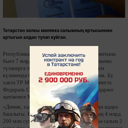
Татарстан халкы милеккә салымның яртысыннан
артыгын алдан түләп куйган.
Республиканың консолидацияләнгән бюджетына
быел 7 млрд 390 сум күләмендә милек салымы
түләнергә тиеш. Узган елда ул 6,9 млрд сум
күләмендә булган, бу 400 млн сумга кимрәк. Бу
хакта ТР Министрлар Кабинетында брифингта
Федераль Салым хезмәтенең ТР буенча идарәсе
җитәкчесе Марат Сафиуллин әйтте.
«Димәк, халыкның милке арта бара», — ди идарә
башлыгы. Быел милеккә гомуми салымның 4 млрд
200 млн сумы транспортка салым, милеккә салым 2