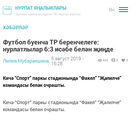
НУРЛАТ ЯҢАЛЫКЛАРЫ
16+
"Дуслык" газетасы, Нурлат ТВ - Нурлат районы
ХӘБӘРЛӘР
Футбол буенча ТР беренчелеге:
нурлатлылар 6:3 исәбе белән җиңде
5 август 2019 -
Лилия Мубаракшина,
442
0
0
16:28
Кичә “Спорт” паркы стадионында “Факел” “Җәлилче”
командасы белән очрашты.
Кичә “Спорт” паркы стадионында “Факел” “Җәлилче”
командасы белән очрашты.