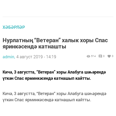
ХӘБӘРЛӘР
Нурлатның “Ветеран” халык хоры Спас
яринкәсендә катнашты
admin,
4 август 2019 - 14:19
514
0
0
Кичә, 3 августта, “Ветеран” хоры Алабуга шәһәрендә
үткән Спас ярминкәсендә катнашып кайтты.
Кичә, 3 августта, “Ветеран” хоры Алабуга шәһәрендә
үткән Спас ярминкәсендә катнашып кайтты.