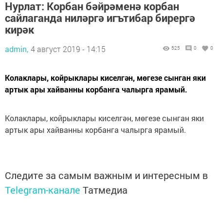
Нурлат: Корбан бәйрәменә корбан
сайлаганда ниләргә игътибар бирергә
кирәк
admin,
4 август 2019 - 14:15
525
0
0
Колаклары, койрыклары киселгән, мөгезе сынган яки
артык ары хайванны корбанга чалырга ярамый.
Колаклары, койрыклары киселгән, мөгезе сынган яки
артык ары хайванны корбанга чалырга ярамый.
Следите за самым важным и интересным в
Telegram-канале
Татмедиа