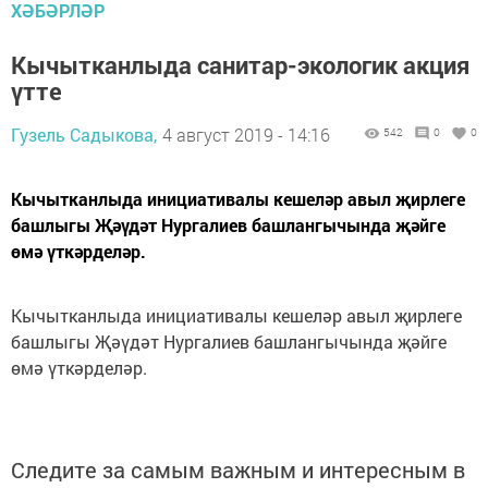
ХӘБӘРЛӘР
Кычытканлыда санитар-экологик акция
үтте
Гузель Садыкова,
4 август 2019 - 14:16
542
0
0
Кычытканлыда инициативалы кешеләр авыл җирлеге
башлыгы Җәүдәт Нургалиев башлангычында җәйге
өмә үткәрделәр.
Кычытканлыда инициативалы кешеләр авыл җирлеге
башлыгы Җәүдәт Нургалиев башлангычында җәйге
өмә үткәрделәр.
Следите за самым важным и интересным в