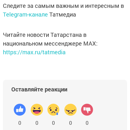
Следите за самым важным и интересным в
Telegram-канале
Татмедиа
Читайте новости Татарстана в
национальном мессенджере MАХ:
https://max.ru/tatmedia
Оставляйте реакции
0
0
0
0
0