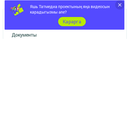
Яшь Татмедиа проектының яңа видеосын
карадыгызмы әле?
ШӘҺӘР
Карарга
Документы
Төрле темалар
Телефон АО «ТАТМЕДИА»:
(843) 222 09 84
16+
© 2011 - 2026. Нурлат-⁠информ. Все права защищены.
© ТАТМЕДИА. Все материалы, размещенные на сайте, защищены
законом.