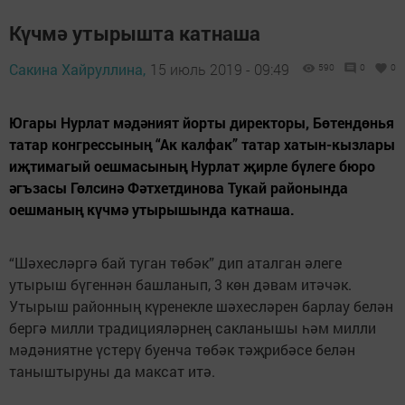
Күчмә утырышта катнаша
Сакина Хайруллина,
15 июль 2019 - 09:49
590
0
0
Югары Нурлат мәдәният йорты директоры, Бөтендөнья
татар конгрессының “Ак калфак” татар хатын-кызлары
иҗтимагый оешмасының Нурлат җирле бүлеге бюро
әгъзасы Гөлсинә Фәтхетдинова Тукай районында
оешманың күчмә утырышында катнаша.
“Шәхесләргә бай туган төбәк” дип аталган әлеге
утырыш бүгеннән башланып, 3 көн дәвам итәчәк.
Утырыш районның күренекле шәхесләрен барлау белән
бергә милли традицияләрнең сакланышы һәм милли
мәдәниятне үстерү буенча төбәк тәҗрибәсе белән
таныштыруны да максат итә.