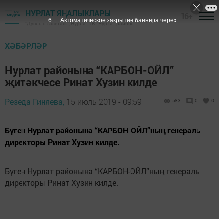
НУРЛАТ ЯҢАЛЫКЛАРЫ
16+
6
Автоматическое закрытие баннера через
"Дуслык" газетасы, Нурлат ТВ - Нурлат районы
ХӘБӘРЛӘР
Нурлат районына “КАРБОН-ОЙЛ”
җитәкчесе Ринат Хузин килде
Резеда Гиняева,
15 июль 2019 - 09:59
583
0
0
Бүген Нурлат районына “КАРБОН-ОЙЛ”ның генераль
директоры Ринат Хузин килде.
Бүген Нурлат районына “КАРБОН-ОЙЛ”ның генераль
директоры Ринат Хузин килде.