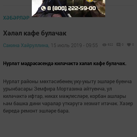
ХӘБӘРЛӘР
Хәләл кафе булачак
Сакина Хайруллина,
15 июль 2019 - 09:55
622
0
0
Нурлат мәдрәсәсендә киләчәктә хәләл кафе булачак.
Нурлат районы мөхтәсибенең уку-укыту эшләре буенча
урынбасары Земфира Мортазина әйтүенчә, ул
киләчәктә ифтар, никах мәҗлесләре, корбан ашлары
һәм башка дини чаралар үткәрүгә хезмәт итәчәк. Хәзер
биредә ремонт эшләре бара.