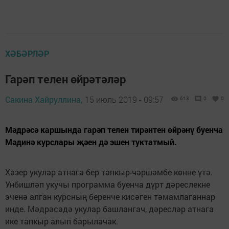
ХӘБӘРЛӘР
Гарәп телен өйрәтәләр
Сакина Хайруллина,
15 июль 2019 - 09:57
613
0
0
Мәдрәсә каршында гарәп телен тирәнтен өйрәнү буенча
Мәдинә курслары җәен дә эшен туктатмый.
Хәзер укулар атнага бер тапкыр-чәршәмбе көнне үтә.
Унбишләп укучы программа буенча дүрт дәреслекне
эченә алган курсның беренче кисәген тәмамлаганнар
инде. Мәдрәсәдә укулар башлангач, дәресләр атнага
ике тапкыр алып барылачак.