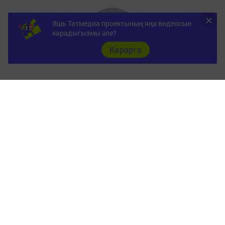
Яшь Татмедиа проектының яңа видеосын
карадыгызмы әле?
Карарга
ШӘҺӘР
Документы
Төрле темалар