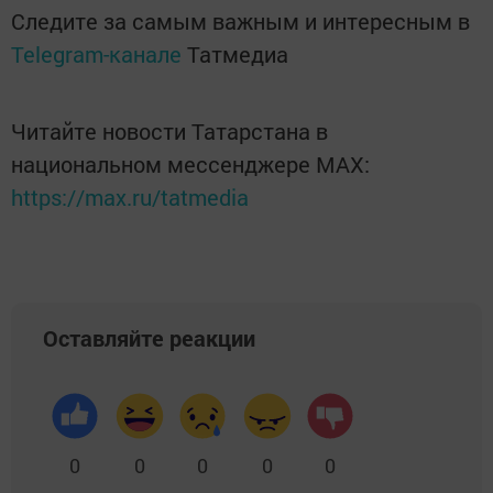
Следите за самым важным и интересным в
Telegram-канале
Татмедиа
Читайте новости Татарстана в
национальном мессенджере MАХ:
https://max.ru/tatmedia
Оставляйте реакции
0
0
0
0
0