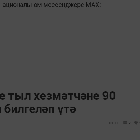
в национальном мессенджере MАХ:
е тыл хезмәтчәне 90
 билгеләп үтә
441
0