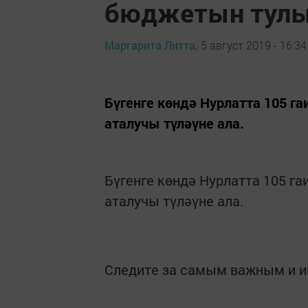
бюджетын тул
Маргарита Литта,
5 август 2019 - 16:34
Бүгенге көндә Нурлатта 105 га
аталучы түләүне ала.
Бүгенге көндә Нурлатта 105 га
аталучы түләүне ала.
Следите за самым важным и 