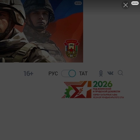
16+
РУС
ТАТ