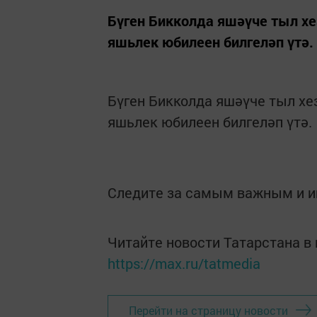
Бүген Бикколда яшәүче тыл х
яшьлек юбилеен билгеләп үтә.
Бүген Бикколда яшәүче тыл х
яшьлек юбилеен билгеләп үтә.
Следите за самым важным и 
Читайте новости Татарстана 
https://max.ru/tatmedia
Перейти на страницу новости