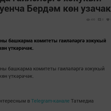
уенча Бердәм көн узачак
430
0
йоны башкарма комитеты гаиләләргә хокукый
көн үткәрәчәк.
йоны башкарма комитеты гаиләләргә хокукый
көн үткәрәчәк.
интересным в
Telegram-канале
Татмедиа