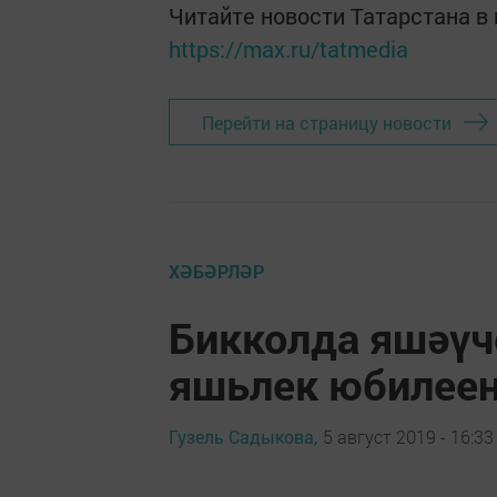
Читайте новости Татарстана 
https://max.ru/tatmedia
Перейти на страницу новости
ХӘБӘРЛӘР
Бикколда яшәүч
яшьлек юбилеен
Гузель Садыкова,
5 август 2019 - 16:33