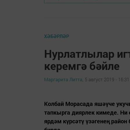
ХӘБӘРЛӘР
Нурлатлылар иг
керемгә бәйле
Маргарита Литта,
5 август 2019 - 16:31
Колбай Морасада яшәүче укуч
тапкырга диярлек кимеде. Ни 
ярдәм күрсәтү үзәгенең район
бирде.