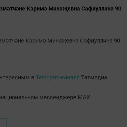
езмәтчәне Кәримә Минаҗевна Сафиуллина 90
езмәтчәне Кәримә Минаҗевна Сафиуллина 90
интересным в
Telegram-канале
Татмедиа
в национальном мессенджере MАХ: