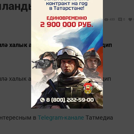
ыландырды
433
0
илә халык арасында “Путин” түләве дип
илә халык арасында “Путин” түләве дип
интересным в
Telegram-канале
Татмедиа