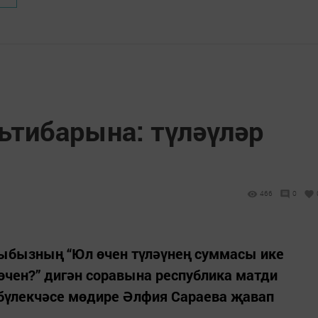
ътибарына: түләүләр
466
0
ыбызның “Юл өчен түләүнең суммасы ике
өчен?” дигән соравына республика матди
 бүлекчәсе мөдире Әлфия Сараева җавап