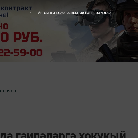
5
Автоматическое закрытие баннера через
әр өчен
да гаиләләргә хокукый