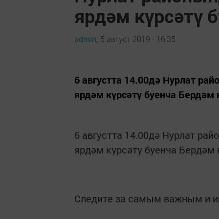
ярдәм күрсәтү б
admin,
5 август 2019 - 16:35
6 августта 14.00дә Нурлат ра
ярдәм күрсәтү буенча Бердәм 
6 августта 14.00дә Нурлат ра
ярдәм күрсәтү буенча Бердәм 
Следите за самым важным и 