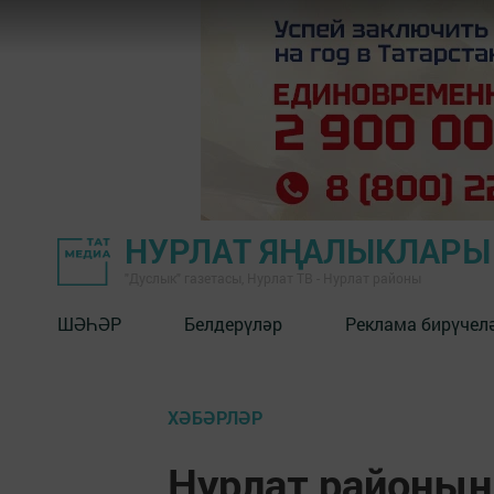
НУРЛАТ ЯҢАЛЫКЛАРЫ
"Дуслык" газетасы, Нурлат ТВ - Нурлат районы
ШӘҺӘР
Белдерүләр
Реклама бирүчел
ХӘБӘРЛӘР
Нурлат районын