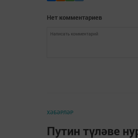
Нет комментариев
ХӘБӘРЛӘР
Путин түләве н