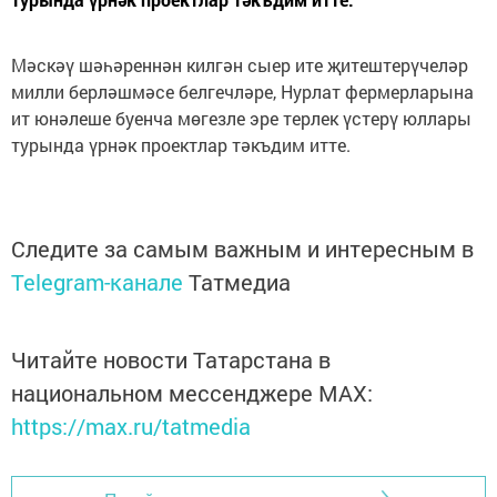
Мәскәү шәһәреннән килгән сыер ите җитештерүчеләр
милли берләшмәсе белгечләре, Нурлат фермерларына
ит юнәлеше буенча мөгезле эре терлек үстерү юллары
турында үрнәк проектлар тәкъдим итте.
Следите за самым важным и интересным в
Telegram-канале
Татмедиа
Читайте новости Татарстана в
национальном мессенджере MАХ:
https://max.ru/tatmedia