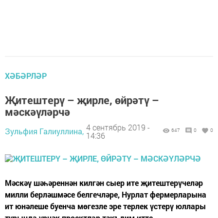
ХӘБӘРЛӘР
Җитештерү – җирле, өйрәтү –
мәскәүләрчә
4 сентябрь 2019 -
Зульфия Галиуллина,
647
0
0
14:36
Мәскәү шәһәреннән килгән сыер ите җитештерүчеләр
милли берләшмәсе белгечләре, Нурлат фермерларына
ит юнәлеше буенча мөгезле эре терлек үстерү юллары
турында үрнәк проектлар тәкъдим итте.