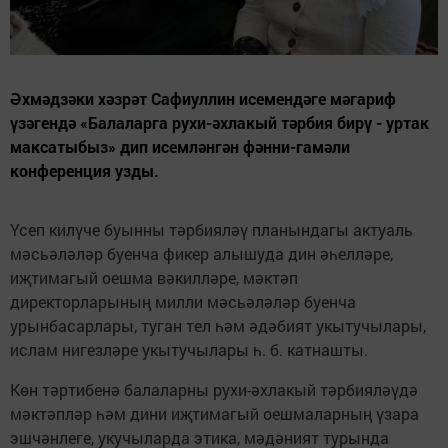
Әхмәдзәки хәзрәт Сафиуллин исемендәге мәгариф
үзәгендә «Балаларга рухи-әхлакый тәрбия бирү - уртак
максатыбыз» дип исемләнгән фәнни-гамәли
конференция узды.
Үсеп килүче буынны тәрбияләү планындагы актуаль
мәсьәләләр буенча фикер алышуда дин әһелләре,
иҗтимагый оешма вәкилләре, мәктәп
директорларының милли мәсьәләләр буенча
урынбасарлары, туган тел һәм әдәбият укытучылары,
ислам нигезләре укытучылары һ. б. катнашты.
Көн тәртибенә балаларны рухи-әхлакый тәрбияләүдә
мәктәпләр һәм дини иҗтимагый оешмаларның үзара
эшчәнлеге, укучыларда этика, мәдәният турында