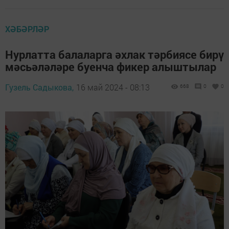
ХӘБӘРЛӘР
Нурлатта балаларга әхлак тәрбиясе бирү
мәсьәләләре буенча фикер алыштылар
Гузель Садыкова,
16 май 2024 - 08:13
668
0
0