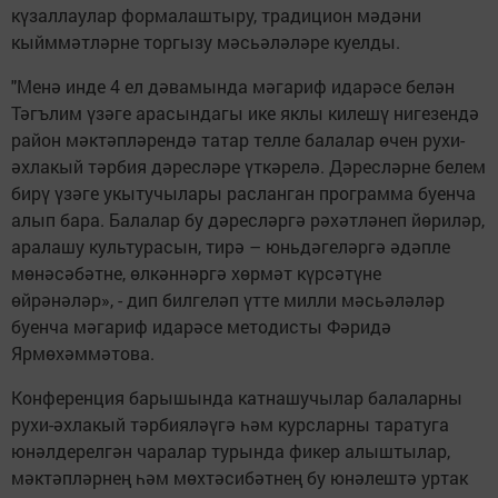
күзаллаулар формалаштыру, традицион мәдәни
кыйммәтләрне торгызу мәсьәләләре куелды.
"Менә инде 4 ел дәвамында мәгариф идарәсе белән
Тәгълим үзәге арасындагы ике яклы килешү нигезендә
район мәктәпләрендә татар телле балалар өчен рухи-
әхлакый тәрбия дәресләре үткәрелә. Дәресләрне белем
бирү үзәге укытучылары расланган программа буенча
алып бара. Балалар бу дәресләргә рәхәтләнеп йөриләр,
аралашу культурасын, тирә – юньдәгеләргә әдәпле
мөнәсәбәтне, өлкәннәргә хөрмәт күрсәтүне
өйрәнәләр», - дип билгеләп үтте милли мәсьәләләр
буенча мәгариф идарәсе методисты Фәридә
Ярмөхәммәтова.
Конференция барышында катнашучылар балаларны
рухи-әхлакый тәрбияләүгә һәм курсларны таратуга
юнәлдерелгән чаралар турында фикер алыштылар,
мәктәпләрнең һәм мөхтәсибәтнең бу юнәлештә уртак