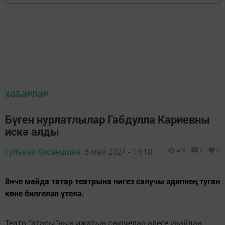
ХӘБӘРЛӘР
Бүген нурлатлылар Габдулла Кариевны
искә алды
Гульназ Хасаншина,
8 май 2024 - 14:10
478
0
0
8нче майда татар театрына нигез салучы әдипнең туган
көне билгеләп үтелә.
Театр “атасы”ның иҗатын сөючеләр әлеге уңайдан