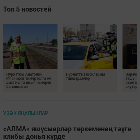
Топ 5 новостей
Нурлатлы Анатолий
Нурлатта таксиларны
Заречны
Мясников тимер юлга өч
тикшерделәр
ташучы
дистә елга якын гомерен
газета
багышлаган
скутерд
ҮЗӘК ЯҢАЛЫКЛАР
«АЛМА» яшүсмерләр төркеменең тәүге
клибы дөнья күрде