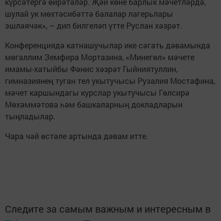
күрсәтергә өйрәтәләр. Җәй көне барлык мәчетләрдә,
шулай ук мөхтәсибәттә балалар лагерьлары
эшләячәк», – дип билгеләп үтте Руслан хәзрәт.
Конференциядә катнашучылар ике сәгать дәвамында
мөгаллим Земфира Мортазина, «Минегөл» мәчете
имамы-хатыйбы Фәнис хәзрәт Гыйниятуллин,
гимназиянең туган тел укытучысы Рузалия Мостафина,
мәчет каршындагы курслар укытучысы Гөлсирә
Мөхәммәтова һәм башкаларның докладларын
тыңладылар.
Чара чәй өстәле артында дәвам итте.
Следите за самым важным и интересным в