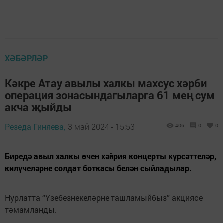
ХӘБӘРЛӘР
Кәкре Атау авылы халкы махсус хәрби
операция зонасындагыларга 61 мең сум
акча җыйды
Резеда Гиняева,
3 май 2024 - 15:53
406
0
0
Биредә авыл халкы өчен хәйрия концерты күрсәттеләр,
килүчеләрне солдат боткасы белән сыйладылар.
Нурлатта “Үзебезнекеләрне ташламыйбыз” акциясе
тәмамланды.