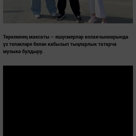
Төркемнең максаты – яшүсмерләр колакчыннарында
үз теләкләре белән кабызып тыңларлык татарча
музыка булдыру.