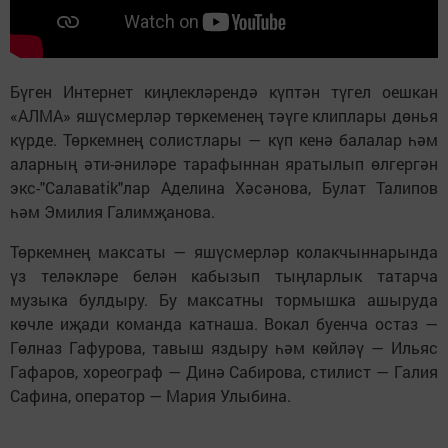
Бүген Интернет киңлекләрендә күптән түгел оешкан
«АЛМА» яшүсмерләр төркеменең тәүге клиплары дөнья
күрде. Төркемнең солистлары — күп кенә балалар һәм
аларның әти-әниләре тарафыннан яратылып өлгергән
экс-"Салаваtik"лар Аделина Хәсәнова, Булат Талипов
һәм Эмилия Галимҗанова.
Төркемнең максаты — яшүсмерләр колакчыннарында
үз теләкләре белән кабызып тыңларлык татарча
музыка булдыру. Бу максатны тормышка ашыруда
көчле иҗади команда катнаша. Вокал буенча остаз —
Гөлназ Гафурова, тавыш яздыру һәм көйләү — Ильяс
Гафаров, хореограф — Динә Сабирова, стилист — Галия
Сафина, оператор — Мария Улыбина.