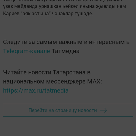
үзәк мәйданда урнашкан һәйкәл янына җыелды һәм
Кариев “аяк астына” чәчәкләр түшәде.
Следите за самым важным и интересным в
Telegram-канале
Татмедиа
Читайте новости Татарстана в
национальном мессенджере MАХ:
https://max.ru/tatmedia
Перейти на страницу новости