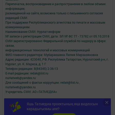
Перепечатка, воспроизведение и распространение в любом объеме
информации,
размещенной на сайте, возможна только с письменного согласия
редакций СМИ.
При поддержке Республиканского агентства по печати и массовым
коммуникациям.
Наименование СМИ: Нурлат-⁠информ
№ записи о регистрации СМИ, дата: ЭЛ № ФС 77 -⁠ 73782 от 05.10.2018
СМИ зарегистрированно Федеральной службой по надзору в сфере
связи,
информационных технологий и массовых коммуникаций
ФИО главного редактора: Мубаракшина Лилия Мирзазяновна
Адрес редакции: 423040, РФ, Республика Татарстан, Нурлатский р-н, г.
Нурлат, ул. К. Маркса, д. 1 Г
Телефон редакции: 8(84345) 2-36-13
E-mail редакции: redak@list.ru
nurlatweb@yandex.ru
Для сообщений о фактах коррупции: redak@list.ru ,
nurlatweb@yandex.ru
Учредитель СМИ: АО «ТАТМЕДИА»
Антикоррупционная политика
Яшь Татмедиа проектының яңа видеосын
АО «ТАТМЕДИА» использует «cookie»
для персонализации сервисов и
карадыгызмы әле?
удобства пользователей сайтом.
Использование «cookie» можно отменить в настройках браузера.