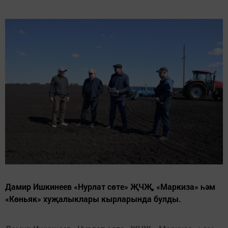
Дамир Ишкинеев «Нурлат сөте» ҖЧҖ, «Маркиза» һәм
«Көньяк» хуҗалыклары кырларында булды.