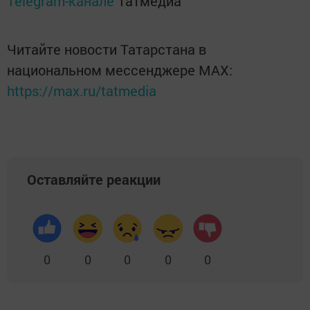
Telegram-канале
Татмедиа
Читайте новости Татарстана в
национальном мессенджере MАХ:
https://max.ru/tatmedia
Оставляйте реакции
0
0
0
0
0