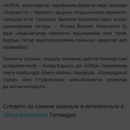
«АЛМА» яшүсмерләр төркеменең беренче иҗат җимеше
«Хәрәкәттә — бәрәкәт» җырын «Алдынгылар хәрәкәте»
тәкъдим итте. Сүзләрен Зөләйха Камалова иҗат иткән,
аранжировка авторы — Ислам Вәлиев. Киләчәктә бу
җыр «Алдынгылар хәрәкәте» яшьләренең генә түгел,
барлык татар яшүсмерләренең гимнына әверелер дип
ышанабыз.
Заманча музыка, модалы киемнәр, дәртле биюләр һәм
күтәренке кәеф — болар барысы да «АЛМА» төркеменең
тәүге клибында! Әлеге клипны төшерүдә «Изумрудный
город» бию студиясендә шөгыльләнүче үсмерләр
дә актив катнашты.
Следите за самым важным и интересным в
Telegram-канале
Татмедиа