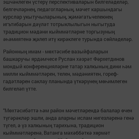
эшчәнлеген үстерү перспективаларын билгеләделәр,
белгечләрнең, педагогларның, мәчет каршындагы
курслар укытучыларының, җәмәгатьчелекнең
игътибарын дәүләт тотрыклылыгын ныгытуда
традицион мәдәни кыйммәтләрне торгызуның
әһәмиятенә җәлеп итү кирәклеге турында сөйләделәр.
Районның имам - мөхтәсибе вазыйфаларын
башкаручы ярдәмчесе Руслан хәзрәт Фәрхетдинов
мондый конференцияләрне татар халкының дини һәм
милли кыйммәтләрен, телен, мәдәниятен, гореф-
гадәтләрен саклау планында үткәрүнең мөһимлеген
билгеләп үтте.
"Мөхтәсибәттә һәм район мәчетләрендә балалар өчен
түгәрәкләр эшли, анда аларны ислам нигезләренә генә
түгел, ә үз халкының тарихына, традицион
кыйммәтләренә, Ватанга мәхәббәткә хөрмәт