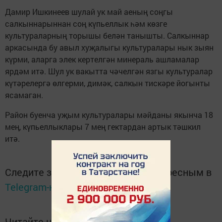
Дамир Ишкинеев шулай ук май аеның соңгы
салкыннарыннан соң күпьеллык һәм көзге
культураларның торышы белән танышты. Салкыннар
аркасында бу авыл хуҗалыгы культуралары нык зыян
күрми, аларга элек кертелгән минераль ашламалар
ярдәм итә. Шул ук вакытта чәчелгән язгы культуралар
күтәрелергә өлгерми, димәк, салкын тискәре йогынты
ясамаган.
Район буенча уҗым культуралары мәйданы якынча 18
мең, күпьеллыклары 7 мең гектардан артык тәшкил
итә.
Следите за самым важным и интересным в
Telegram-канале
Татмедиа
Читайте новости Татарстана в