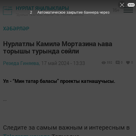
НУРЛАТ ЯҢАЛЫКЛАРЫ
16+
1
Автоматическое закрытие баннера через
"Дуслык" газетасы, Нурлат ТВ - Нурлат районы
ХӘБӘРЛӘР
Нурлатлы Камилә Мортазина һава
торышы турында сөйли
Резеда Гиняева,
17 май 2024 - 13:33
332
0
0
Ул - “Мин татар баласы” проекты катнашучысы.
...
Следите за самым важным и интересным в