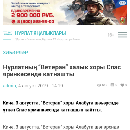
НУРЛАТ ЯҢАЛЫКЛАРЫ
16+
"Дуслык" газетасы, Нурлат ТВ - Нурлат районы
ХӘБӘРЛӘР
Нурлатның “Ветеран” халык хоры Спас
яринкәсендә катнашты
admin,
4 август 2019 - 14:19
512
0
0
Кичә, 3 августта, “Ветеран” хоры Алабуга шәһәрендә
үткән Спас ярминкәсендә катнашып кайтты.
Кичә, 3 августта, “Ветеран” хоры Алабуга шәһәрендә