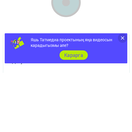
Яшь Татмедиа проектының яңа видеосын
карадыгызмы әле?
ШӘҺӘР
Карарга
Документы
Төрле темалар
Телефон АО «ТАТМЕДИА»:
(843) 222 09 84
16+