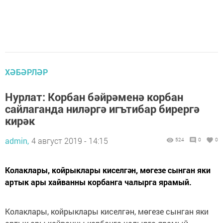
ХӘБӘРЛӘР
Нурлат: Корбан бәйрәменә корбан
сайлаганда ниләргә игътибар бирергә
кирәк
admin,
4 август 2019 - 14:15
524
0
0
Колаклары, койрыклары киселгән, мөгезе сынган яки
артык ары хайванны корбанга чалырга ярамый.
Колаклары, койрыклары киселгән, мөгезе сынган яки