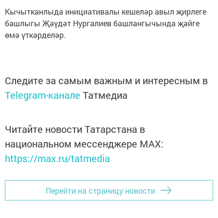
Кычытканлыда инициативалы кешеләр авыл җирлеге
башлыгы Җәүдәт Нургалиев башлангычында җәйге
өмә үткәрделәр.
Следите за самым важным и интересным в
Telegram-канале
Татмедиа
Читайте новости Татарстана в
национальном мессенджере MАХ:
https://max.ru/tatmedia
Перейти на страницу новости