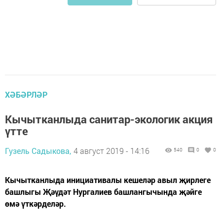
ХӘБӘРЛӘР
Кычытканлыда санитар-экологик акция
үтте
Гузель Садыкова,
4 август 2019 - 14:16
540
0
0
Кычытканлыда инициативалы кешеләр авыл җирлеге
башлыгы Җәүдәт Нургалиев башлангычында җәйге
өмә үткәрделәр.