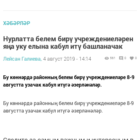
ХӘБӘРЛӘР
Нурлатта белем бирү учреждениеләрен
яңа уку елына кабул итү башланачак
Лейсан Галиева,
4 август 2019 - 14:14
561
0
0
Бу көннәрдә районның белем бирү учреждениеләре 8-9
августта узачак кабул итүгә әзерләнәләр.
Бу көннәрдә районның белем бирү учреждениеләре 8-9
августта узачак кабул итүгә әзерләнәләр.
Следите за самым важным и интересным в