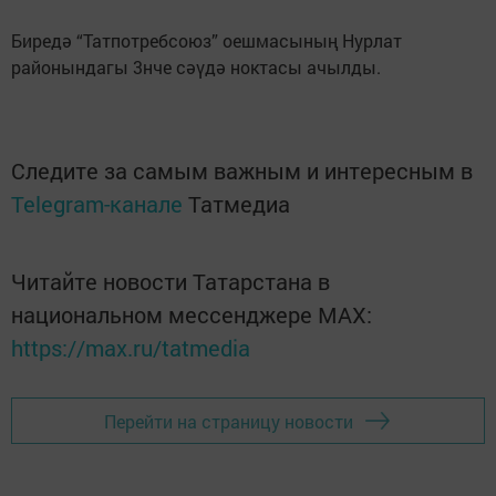
Биредә “Татпотребсоюз” оешмасының Нурлат
районындагы 3нче сәүдә ноктасы ачылды.
Следите за самым важным и интересным в
Telegram-канале
Татмедиа
Читайте новости Татарстана в
национальном мессенджере MАХ:
https://max.ru/tatmedia
Перейти на страницу новости