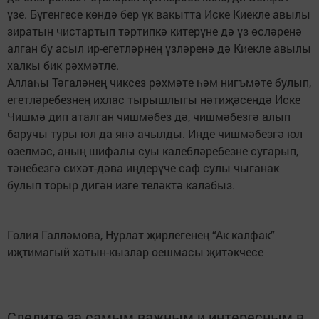
үзе. Бүгенгесе көндә бер үк вакытта Иске Киекле авылы
зиратын чистартып тәртипкә китерүне дә үз өсләренә
алган бу асыл ир-егетләрнең үзләренә дә Киекле авылы
халкы бик рәхмәтле.
Аллаһы Тәгаләнең чиксез рәхмәте һәм нигъмәте булып,
егетләребезнең ихлас тырышлыгы нәтиҗәсендә Иске
Чишмә дип аталган чишмәбез дә, чишмәбезгә алып
баручы туры юл да янә ачылды. Инде чишмәбезгә юл
өзелмәс, аның шифалы суы калебләребезне сугарып,
тәнебезгә сихәт-дәва иңдерүче саф сулы чыганак
булып торыр дигән изге теләктә калабыз.
Гөлия Галләмова, Нурлат җирлегенең “Ак калфак”
иҗтимагый хатын-кызлар оешмасы җитәкчесе
Следите за самым важным и интересным в