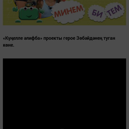
«Күңелле әлифба» проекты герое Зөбәйдәнең туган
көне.