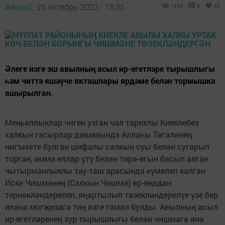
Admin1,
25 октябрь 2022 - 15:35
1338
0
30
Әлеге изге эш авылның асыл ир-егетләре тырышлыгы
һәм читтә яшәүче якташлары ярдәме белән тормышка
ашырылган.
Меңьеллыклар чиген узган чал тарихлы Киеклебез
халкын гасырлар дәвамында Аллаһы Тәгаләнең
нигъмәте булган шифалы салкын суы белән сугарып
торган, әмма еллар үтү белән тирә-ягын басып алган
чытырманлыклы тау-таш арасында күмелеп калган
Иске Чишмәнең (Салкын Чишмә) өр-яңадан
тернәкләндерелеп, яңартылып төзекләндерелүе үзе бер
илаһи могҗизага тиң изге гамәл булды. Авылның асыл
ир-егетләренең зур тырышлыгы белән чишмәгә янә