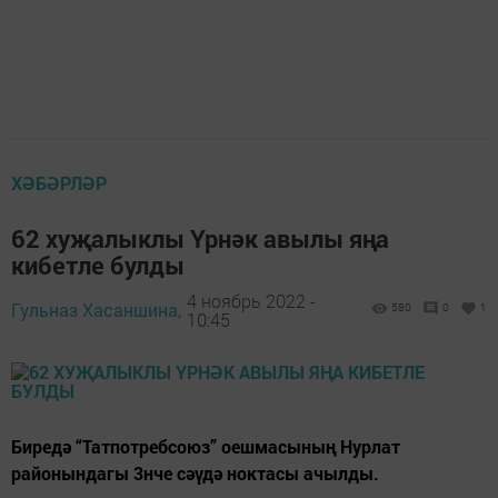
ХӘБӘРЛӘР
62 хуҗалыклы Үрнәк авылы яңа
кибетле булды
4 ноябрь 2022 -
Гульназ Хасаншина,
580
0
1
10:45
Биредә “Татпотребсоюз” оешмасының Нурлат
районындагы 3нче сәүдә ноктасы ачылды.