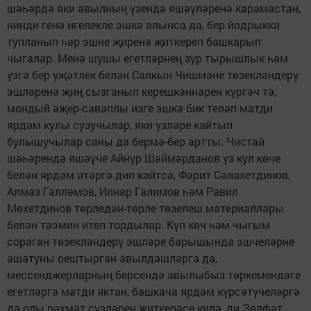
шәһәрдә яки авылның үзендә яшәүләренә карамастан,
нинди генә игелекле эшкә алынса да, бер йодрыкка
тупланып һәр эшне җиренә җиткереп башкарып
чыгалар. Менә шушы егетләрнең зур тырышлык һәм
үзгә бер үҗәтлек белән Салкын Чишмәне төзекләндерү
эшләренә җиң сызганып керешкәннәрен күргәч тә,
мондый әҗер-саваплы изге эшкә бик теләп матди
ярдәм кулы сузучылар, яки үзләре кайтып
булышучылар саны да бермә-бер артты. Чистай
шәһәрендә яшәүче Айнур Шәймәрданов үз кул көче
белән ярдәм итәргә дип кайтса, Фәрит Сәлахетдинов,
Алмаз Галләмов, Илнар Галимов һәм Равил
Мөхетдинов төрледән-төрле төзелеш материаллары
белән тәэмин итеп тордылар. Күп көч һәм чыгым
сораган төзекләндерү эшләре барышында эшчеләрне
ашатуны оештырган авылдашларга да,
мессенджерларның берсендә авылыбыз төркемендәге
егетләргә матди яктан, башкача ярдәм күрсәтүчеләргә
дә олы рәхмәт сүзләрен җиткерәсе килә, ди Зөлфәт