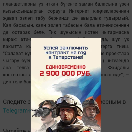
планшетларны үз иткән бүгенге заман баласына үзен
кызыксындырган сорауга Интернет киңлекләреннән
җавап эзләп табу бернинди дә авырлык тудырмый.
Кая басасын, каян эзләп табасын бала әти-әнисеннән
дә остарак белә. Тик шунысын истән чыгармаска
кирәк: әти-әниләр балаларга файдалы да, шул ук
вакытта кызыклы да видеолар күрсәтергә тиеш.
“Салават күпере” журналы шундый фикерле проектлар
чыгару буенча алда бара. Һәр проектның нигезендә
ана телгә мәхәббәт тәрбияләү тора. Файдалы
контентны ата-аналар, тәрбиячеләр куллансын иде”, –
дип тели баш мөхәррир Зилә Фәйзуллина.
Следите за самым важным и интересным в
Telegram-канале
Татмедиа
Читайте новости Татарстана в