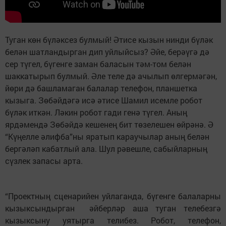
Туган көн бүләксез булмый! Әтисе кызын нинди бүләк
белән шатландырган дип уйлыйсыз? Әйе, берәүгә дә
сер түгел, бүгенге заман баласын тәм-том белән
шаккатырып булмый. Әле теле дә ачылып өлгермәгән,
йөри дә башламаган балалар телефон, планшетка
кызыга. Зөбәйдәгә исә әтисе Шамил исемле робот
бүләк иткән. Ләкин робот гади генә түгел. Аның
ярдәмендә Зөбәйдә кешенең бит төзелешен өйрәнә. Ә
“Күңелле әлифба”ны яратып караучылар аның белән
бергәләп кабатлый ала. Шул рәвешле, сабыйларның
сүзлек запасы арта.
“Проектның сценарийен уйлаганда, бүгенге балаларны
кызыксындырган әйберләр аша туган телебезгә
кызыксыну уятырга телибез. Робот, телефон,