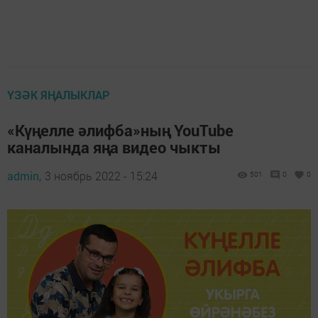
ҮЗӘК ЯҢАЛЫКЛАР
«Күңелле әлифба»ның YouTube
каналында яңа видео чыкты
admin,
3 ноябрь 2022 - 15:24
501
0
0