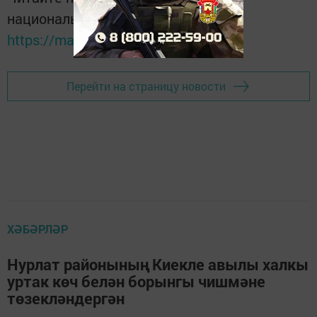
национальном мессенджере MАХ:
https://max.ru/tatmedia
Перейти на страницу новости
ХӘБӘРЛӘР
Нурлат районының Киекле авылы халкы
уртак көч белән борынгы чишмәне
төзекләндергән