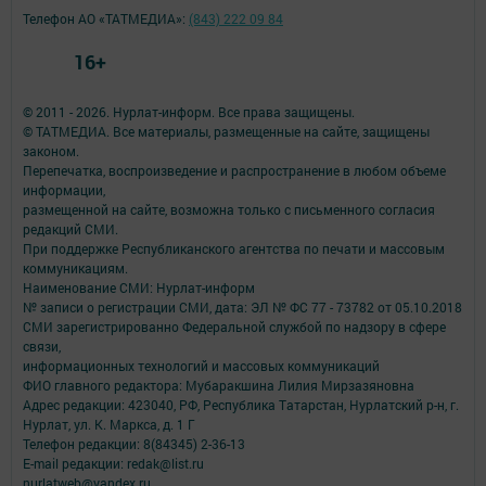
Телефон АО «ТАТМЕДИА»:
(843) 222 09 84
16+
© 2011 - 2026. Нурлат-⁠информ. Все права защищены.
© ТАТМЕДИА. Все материалы, размещенные на сайте, защищены
законом.
Перепечатка, воспроизведение и распространение в любом объеме
информации,
размещенной на сайте, возможна только с письменного согласия
редакций СМИ.
При поддержке Республиканского агентства по печати и массовым
коммуникациям.
Наименование СМИ: Нурлат-⁠информ
№ записи о регистрации СМИ, дата: ЭЛ № ФС 77 -⁠ 73782 от 05.10.2018
СМИ зарегистрированно Федеральной службой по надзору в сфере
связи,
информационных технологий и массовых коммуникаций
ФИО главного редактора: Мубаракшина Лилия Мирзазяновна
Адрес редакции: 423040, РФ, Республика Татарстан, Нурлатский р-н, г.
Нурлат, ул. К. Маркса, д. 1 Г
Телефон редакции: 8(84345) 2-36-13
E-mail редакции: redak@list.ru
nurlatweb@yandex.ru