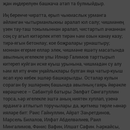
җан иңдерелүен башкача атап та булмыйдыр.
Иң беренче чиратта, ерып чыкмаслык урманга
әйләнгән чытырманлыкны аралап юл салу; чишмәнең
үзен тау-таш токымыннан аралап, чистартып ачканнан
соң су агып китәрлек итеп тирән һәм озын канау казу;
тирә-ягын бетонлау; кое боҗралары урнаштыру;
моннан егерме еллар элек, чишмәне яшәтү масатында
авылның игелекле улы Илнар Галимов тарттырып
китереп куйган иске куыш урынына, чишмәдән су алу
һәм ял итү өчен уңайлыклары булган яңа чатыр-куыш
ясап кую кебек эшләр башкарылды. Осталар кулын
сораган бу эшләрнең башында авылның гаярь йөрәкле
көрәшчесе – Сабантуй батыры Зөлфәт Сөнгатуллин
торса, һәр игелекле эштә аның ниятен хуплап, үзенә
ярдәмгә атлыгып торучылары да, җитмеш төрле һөнәр
ияләре бит: Рәис Гайнуллин, Айрат Заһретдинов,
Марсель Билалов, Илфат Абделвәлиев, Раил
Мингалимов, Фәнис Вафин, Илшат Сафин. Һәркайсы,