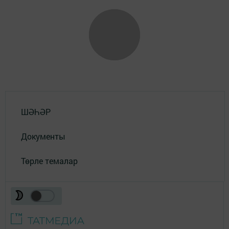
ШӘҺӘР
Документы
Төрле темалар