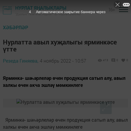
НУРЛАТ ЯҢАЛЫКЛАРЫ
16+
4
Автоматическое закрытие баннера через
"Дуслык" газетасы, Нурлат ТВ - Нурлат районы
ХӘБӘРЛӘР
Нурлатта авыл хуҗалыгы ярминкәсе
үтте
Резеда Гиняева,
4 ноябрь 2022 - 10:57
413
0
0
Ярминкә- шәһәрлеләр өчен продукция сатып алу, авыл
халкы өчен акча эшләү мөмкинлеге
Ярминкә- шәһәрлеләр өчен продукция сатып алу, авыл
халкы өчен акча эшләү мөмкинлеге