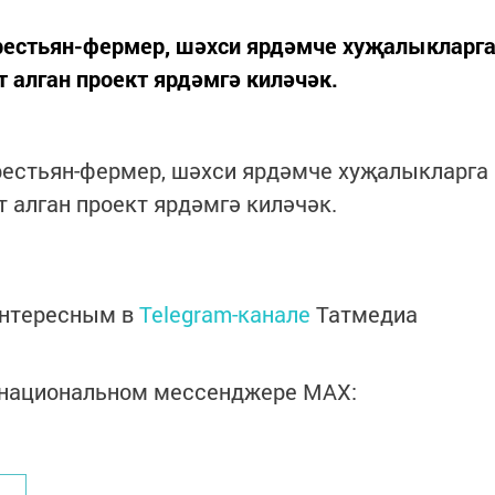
рестьян-фермер, шәхси ярдәмче хуҗалыкларг
т алган проект ярдәмгә киләчәк.
рестьян-фермер, шәхси ярдәмче хуҗалыкларга
т алган проект ярдәмгә киләчәк.
интересным в
Telegram-канале
Татмедиа
в национальном мессенджере MАХ: