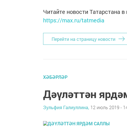
Читайте новости Татарстана 
https://max.ru/tatmedia
Перейти на страницу новости
ХӘБӘРЛӘР
Дәүләттән ярдә
Зульфия Галиуллина,
12 июль 2019 - 1