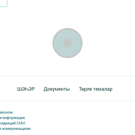
ШӘҺӘР
Документы
Төрле темалар
аконом.
ме информации,
 редакций СМИ.
ым коммуникациям.