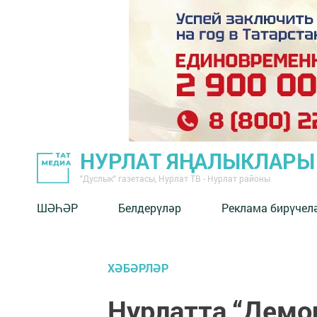
НУРЛАТ ЯҢАЛЫКЛАРЫ
"Дуслык" газетасы, Нурлат ТВ - Нурлат районы
ШӘҺӘР
Белдерүләр
Реклама бирүчел
ХӘБӘРЛӘР
Нурлатта “Демо