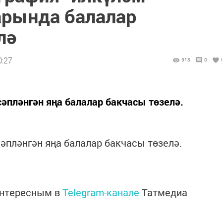
арында балалар
лә
0:27
513
0
пләнгән яңа балалар бакчасы төзелә.
пләнгән яңа балалар бакчасы төзелә.
интересным в
Telegram-канале
Татмедиа