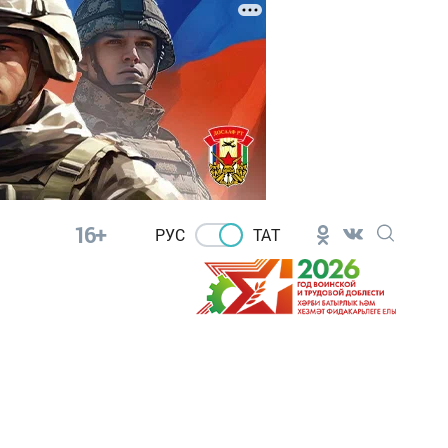
16+
РУС
ТАТ