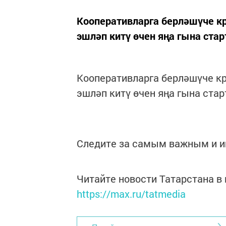
Кооперативларга берләшүче к
эшләп китү өчен яңа гына стар
Кооперативларга берләшүче к
эшләп китү өчен яңа гына стар
Следите за самым важным и 
Читайте новости Татарстана 
https://max.ru/tatmedia