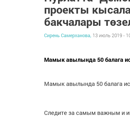
проекты кысал
бакчалары төзе
Сирень Самерханова,
13 июль 2019 - 1
Мамык авылында 50 балага исә
Мамык авылында 50 балага исә
Следите за самым важным и 