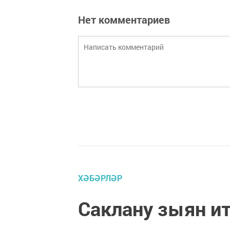
Нет комментариев
ХӘБӘРЛӘР
Саклану зыян и