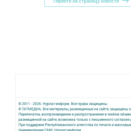
Перейти на страницу новости
© 2011 - 2026. Нурлат-⁠информ. Все права защищены.
© ТАТМЕДИА. Все материалы, размещенные на сайте, защищены з
Перепечатка, воспроизведение и распространение в любом объе
размещенной на сайте, возможна только с письменного согласия
При поддержке Республиканского агентства по печати и массов
Наименование СМИ: Нурлат-⁠информ