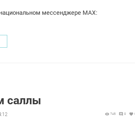
в национальном мессенджере MАХ:
м саллы
4:12
745
0