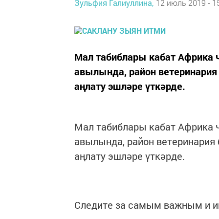
Зульфия Галиуллина,
12 июль 2019 - 1
Мал табиблары кабат Африка ч
авылында, район ветеринария
аңлату эшләре үткәрде.
Мал табиблары кабат Африка ч
авылында, район ветеринария
аңлату эшләре үткәрде.
Следите за самым важным и 