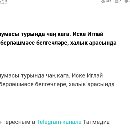
5:23
698
0
умасы турында чаң кага. Иске Иглай
 берләшмәсе белгечләре, халык арасында
умасы турында чаң кага. Иске Иглай
 берләшмәсе белгечләре, халык арасында
интересным в
Telegram-канале
Татмедиа