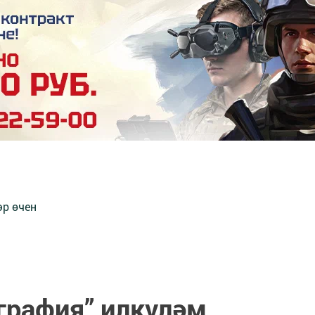
әр өчен
графия” илкүләм