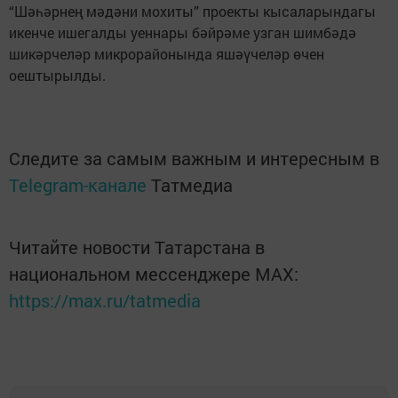
“Шәһәрнең мәдәни мохиты” проекты кысаларындагы
икенче ишегалды уеннары бәйрәме узган шимбәдә
шикәрчеләр микрорайонында яшәүчеләр өчен
оештырылды.
Следите за самым важным и интересным в
Telegram-канале
Татмедиа
Читайте новости Татарстана в
национальном мессенджере MАХ:
https://max.ru/tatmedia