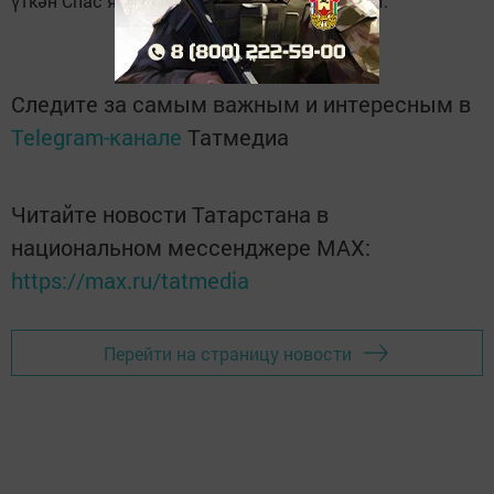
үткән Спас ярминкәсендә катнашып кайтты.
Следите за самым важным и интересным в
Telegram-канале
Татмедиа
Читайте новости Татарстана в
национальном мессенджере MАХ:
https://max.ru/tatmedia
Перейти на страницу новости