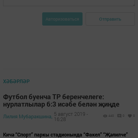
Отправить
Авторизоваться
ХӘБӘРЛӘР
Футбол буенча ТР беренчелеге:
нурлатлылар 6:3 исәбе белән җиңде
5 август 2019 -
Лилия Мубаракшина,
440
0
0
16:28
Кичә “Спорт” паркы стадионында “Факел” “Җәлилче”