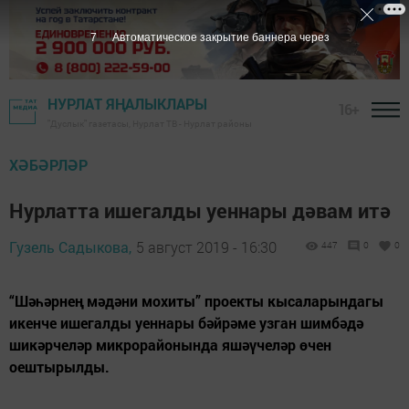
6
Автоматическое закрытие баннера через
НУРЛАТ ЯҢАЛЫКЛАРЫ
16+
"Дуслык" газетасы, Нурлат ТВ - Нурлат районы
ХӘБӘРЛӘР
Нурлатта ишегалды уеннары дәвам итә
Гузель Садыкова,
5 август 2019 - 16:30
447
0
0
“Шәһәрнең мәдәни мохиты” проекты кысаларындагы
икенче ишегалды уеннары бәйрәме узган шимбәдә
шикәрчеләр микрорайонында яшәүчеләр өчен
оештырылды.