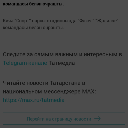
командасы белән очрашты.
Кичә “Спорт” паркы стадионында “Факел” “Җәлилче”
командасы белән очрашты.
Следите за самым важным и интересным в
Telegram-канале
Татмедиа
Читайте новости Татарстана в
национальном мессенджере MАХ:
https://max.ru/tatmedia
Перейти на страницу новости