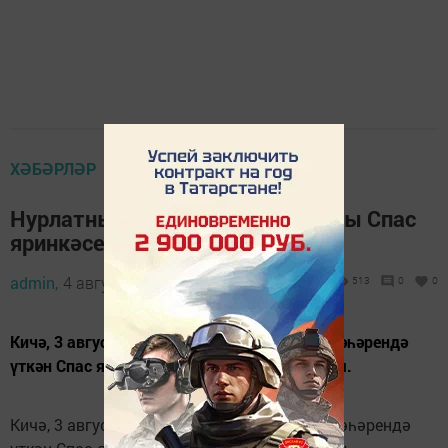
ХӘБӘРЛӘР
Нурлатның “Ветеран” халык хоры Спас
яринкәсендә катнашты
admin,
4 август 2019 - 14:19
513
0
0
Кичә, 3 августта, “Ветеран” хоры Алабуга шәһәрендә
үткән Спас ярминкәсендә катнашып кайтты.
Кичә, 3 августта, “Ветеран” хоры Алабуга шәһәрендә