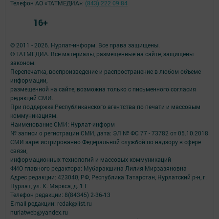
Телефон АО «ТАТМЕДИА»:
(843) 222 09 84
16+
© 2011 - 2026. Нурлат-⁠информ. Все права защищены.
© ТАТМЕДИА. Все материалы, размещенные на сайте, защищены
законом.
Перепечатка, воспроизведение и распространение в любом объеме
информации,
размещенной на сайте, возможна только с письменного согласия
редакций СМИ.
При поддержке Республиканского агентства по печати и массовым
коммуникациям.
Наименование СМИ: Нурлат-⁠информ
№ записи о регистрации СМИ, дата: ЭЛ № ФС 77 -⁠ 73782 от 05.10.2018
СМИ зарегистрированно Федеральной службой по надзору в сфере
связи,
информационных технологий и массовых коммуникаций
ФИО главного редактора: Мубаракшина Лилия Мирзазяновна
Адрес редакции: 423040, РФ, Республика Татарстан, Нурлатский р-н, г.
Нурлат, ул. К. Маркса, д. 1 Г
Телефон редакции: 8(84345) 2-36-13
E-mail редакции: redak@list.ru
nurlatweb@yandex.ru