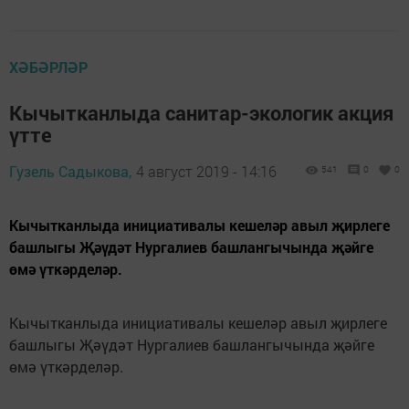
ХӘБӘРЛӘР
Кычытканлыда санитар-экологик акция
үтте
Гузель Садыкова,
4 август 2019 - 14:16
541
0
0
Кычытканлыда инициативалы кешеләр авыл җирлеге
башлыгы Җәүдәт Нургалиев башлангычында җәйге
өмә үткәрделәр.
Кычытканлыда инициативалы кешеләр авыл җирлеге
башлыгы Җәүдәт Нургалиев башлангычында җәйге
өмә үткәрделәр.