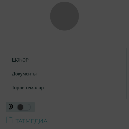
ШӘҺӘР
Документы
Төрле темалар