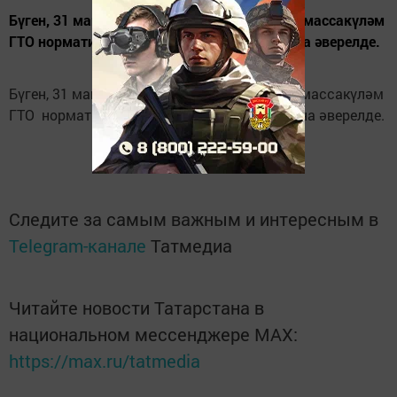
Бүген, 31 майда, Нурлатның “Спорт” паркы массакүләм
ГТО нормативлары тапшыру мәйданчыгына әверелде.
Бүген, 31 майда, Нурлатның “Спорт” паркы массакүләм
ГТО нормативлары тапшыру мәйданчыгына әверелде.
Следите за самым важным и интересным в
Telegram-канале
Татмедиа
Читайте новости Татарстана в
национальном мессенджере MАХ:
https://max.ru/tatmedia