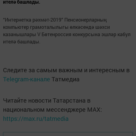
ителә башлады.
“Интернетка рәхмәт-2019” Пенсионерларның
компьютер грамоталылыгы өлкәсендә шәхси
казанышлары V Бөтенроссия конкурсына эшләр кабул
ителә башлады.
Следите за самым важным и интересным в
Telegram-канале
Татмедиа
Читайте новости Татарстана в
национальном мессенджере MАХ:
https://max.ru/tatmedia