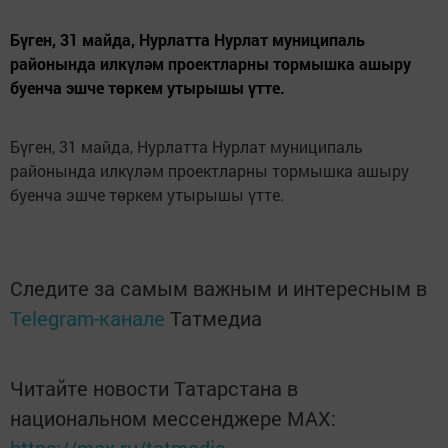
Бүген, 31 майда, Нурлатта Нурлат муниципаль
районында илкүләм проектларны тормышка ашыру
буенча эшче төркем утырышы үтте.
Бүген, 31 майда, Нурлатта Нурлат муниципаль
районында илкүләм проектларны тормышка ашыру
буенча эшче төркем утырышы үтте.
Следите за самым важным и интересным в
Telegram-канале
Татмедиа
Читайте новости Татарстана в
национальном мессенджере MАХ: