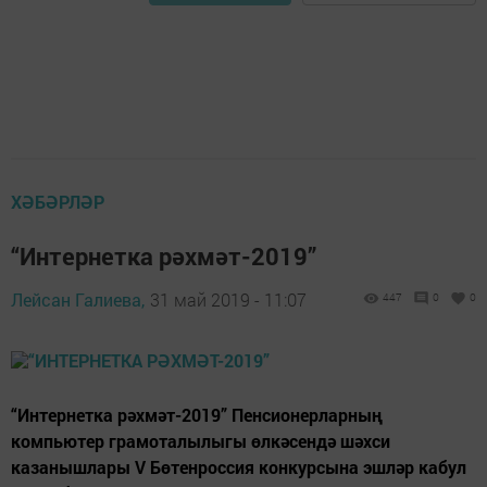
ХӘБӘРЛӘР
“Интернетка рәхмәт-2019”
Лейсан Галиева,
31 май 2019 - 11:07
447
0
0
“Интернетка рәхмәт-2019” Пенсионерларның
компьютер грамоталылыгы өлкәсендә шәхси
казанышлары V Бөтенроссия конкурсына эшләр кабул