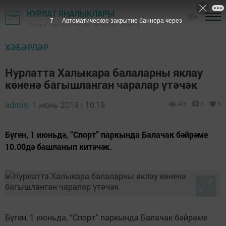
НУРЛАТ ЯҢАЛЫКЛАРЫ
16+
6
Автоматическое закрытие баннера через
"Дуслык" газетасы, Нурлат ТВ - Нурлат районы
ХӘБӘРЛӘР
Нурлатта Халыкара балаларны яклау
көненә багышланган чаралар үтәчәк
admin,
1 июнь 2019 - 10:19
423
0
0
Бүген, 1 июньдә, “Спорт” паркында Балачак бәйрәме
10.00дә башланып китәчәк.
Бүген, 1 июньдә, “Спорт” паркында Балачак бәйрәме