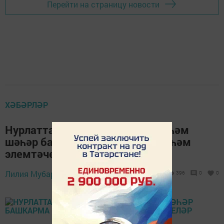
Перейти на страницу новости
ХӘБӘРЛӘР
Нурлатта ГТО: стартта – район һәм
шәһәр башкарма комитетлары һәм
элемтәчеләр
Лилия Мубаракшина,
31 май 2019 - 11:06
396
0
0