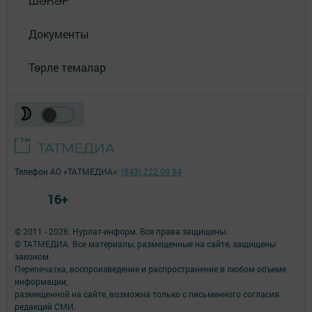
ШӘҺӘР
Документы
Төрле темалар
Телефон АО «ТАТМЕДИА»:
(843) 222 09 84
16+
© 2011 - 2026. Нурлат-⁠информ. Все права защищены.
© ТАТМЕДИА. Все материалы, размещенные на сайте, защищены
законом.
Перепечатка, воспроизведение и распространение в любом объеме
информации,
размещенной на сайте, возможна только с письменного согласия
редакций СМИ.