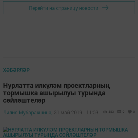
Перейти на страницу новости
ХӘБӘРЛӘР
Нурлатта илкүләм проектларның
тормышка ашырылуы турында
сөйләштеләр
Лилия Мубаракшина,
31 май 2019 - 11:03
383
0
0