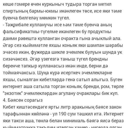
кеше гомере өчен куркыныч тудыра торган метил
спиртының бармы-юкмы икәнлеген төсе, исе яки тәме
буенча билгеләү мөмкин түгел.
- Тәҗрибәле кулланучы исе һәм тәме буенча аның
фальсификатмы-түгелме икәнлеген бу продуктны
даими рәвештә кулланган очракта гына ачыклый ала.
Әгәр сез кыйммәтле яхшы коньяк яки шампан шәрабы
эчәсез икән, фужерда шикле эчемлек булуын шунда ук
сизәчәксез. Әгәр үзегезгә таныш түгел брендны
беренче тапкыр кулланасыз икән инде, берни дә
тоймаячаксыз. Шуңа күрә исерткеч эчемлекләрне
яхшы, сыналган кибетләрдә генә сатып алыгыз. Бүген
интернет аша сатыла торган коньяк, бренди, ром, төрле
"экзотик" эчемлекләрдән агулану очраклары бик күп.
4. Бәясен сорагыз
Кибет киштәсендәге ярты литр аракының бәясе закон
тарафыннан көйләнә - ул 190 сум тәшкил итә. Интернет
яки такси аша, төнлә белән минималь бәягә яисә бераз
кыйммәтрәккә тәкъдим ителгән хәмер - нигездә ялган.