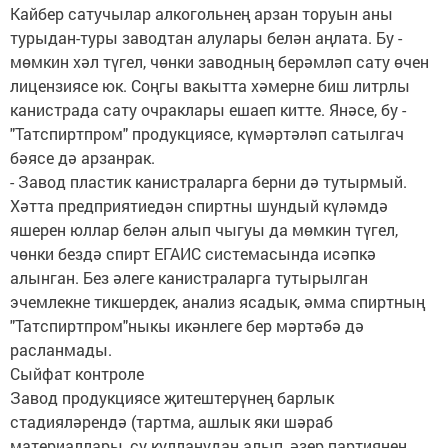
Кайбер сатучылар алкогольнең арзан торуын аны
турыдан-туры заводтан алулары белән аңлата. Бу -
мөмкин хәл түгел, чөнки заводның берәмләп сату өчен
лицензиясе юк. Соңгы вакытта хәмерне биш литрлы
канистрада сату очраклары ешаеп китте. Янәсе, бу -
"Татспиртпром" продукциясе, күмәртәләп сатылгач
бәясе дә арзанрак.
- Завод пластик канистраларга берни дә тутырмый.
Хәтта предприятиедән спиртны шундый күләмдә
яшерен юллар белән алып чыгуы да мөмкин түгел,
чөнки бездә спирт ЕГАИС системасында исәпкә
алынган. Без әлеге канистраларга тутырылган
эчемлекне тикшердек, анализ ясадык, әмма спиртның
"Татспиртпром"ныкы икәнлеге бер мәртәбә дә
расланмады.
Сыйфат контроле
Завод продукциясе җитештерүнең барлык
стадияләрендә (тартма, ашлык яки шәраб
материаллары, су кулланудан алып, әзер партиянең