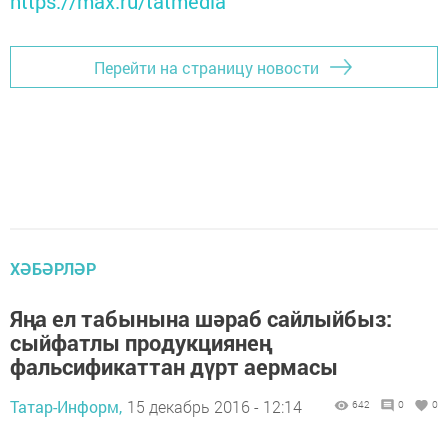
https://max.ru/tatmedia
Перейти на страницу новости
ХӘБӘРЛӘР
Яңа ел табынына шәраб сайлыйбыз:
сыйфатлы продукциянең
фальсификаттан дүрт аермасы
Татар-Информ,
15 декабрь 2016 - 12:14
642
0
0