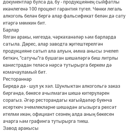
документлар булса да, бу - продукциянең сыйфатлы
икәнлегенә 100 процент гарантия түгел. Чөнки легаль
алкоголь белән бергә алар фальсификат белән дә сату
итәргә мөмкин бит.
Барлар
Ялган аракы, нигездә, чәркәханәләр һәм барларда
сатыла. Дөрес, алар заводта җитештерелгән
продукцияне сатып ала алуын, әмма анысы эчелеп
беткәч, "сатучы"га бушаган шешәләргә биш литрлы
канистрадан теләсә нәрсә тутырырга беркем дә
комачауламый бит.
Рестораннар
Биредә дә - шул ук хәл. Шунлыктан алкогольгә заказ
биргәндә, бөкесе ачылмаган шешә китерүләрен
сорагыз. Әгәр ресторандагы кагыйдәләр буенча
исерткеч эчемлекләрне шешәдән агызырга рөхсәт
ителми икән, официант сезнең алда аның бөкесен
ачарга һәм графинга тутырырга тиеш.
Завод аракысы