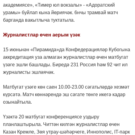
академиясе», «Тимер юл вокзалы» - «Адоратский
урамы» буйлап кына йөриячәк. 6нчы трамвай матч
барганда вакытлыча туктатыла.
Журналистлар өчен аерым үзәк
15 июньнән «Пирамида»да Конфедерацияләр Кубогына
аккредитация уза алмаган журналистлар өчен матбугат
үзәге эшли башлады. Биредә 231 Россия һәм 92 чит ил
журналисты эшләячәк.
Матбугат үзәге көн саен 10.00-23.00 сәгатьләрдә хезмәт
күрсәтә. Матч көннәрендә эш сәгате төнге икегә кадәр
озынайтыла.
Үзәктә 20 матбугат конференциясе уздыру
планлаштырыла. Читтән килгән журналистлар өчен
Казан Кремле, Зөя утрау-шәһәрчеге, Иннополис, IT-парк