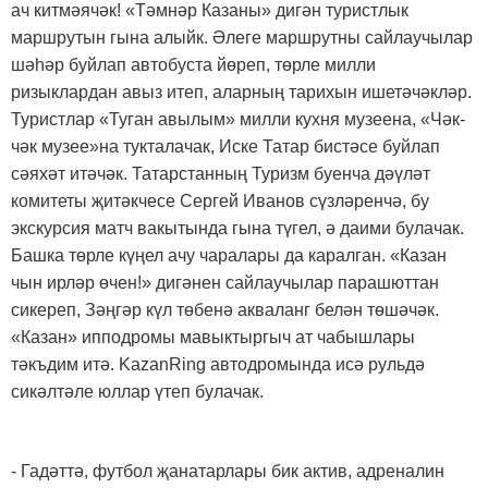
ач китмәячәк! «Тәмнәр Казаны» дигән туристлык
маршрутын гына алыйк. Әлеге маршрутны сайлаучылар
шәһәр буйлап автобуста йөреп, төрле милли
ризыклардан авыз итеп, аларның тарихын ишетәчәкләр.
Туристлар «Туган авылым» милли кухня музеена, «Чәк-
чәк музее»на тукталачак, Иске Татар бистәсе буйлап
сәяхәт итәчәк. Татарстанның Туризм буенча дәүләт
комитеты җитәкчесе Сергей Иванов сүзләренчә, бу
экскурсия матч вакытында гына түгел, ә даими булачак.
Башка төрле күңел ачу чаралары да каралган. «Казан
чын ирләр өчен!» дигәнен сайлаучылар парашюттан
сикереп, Зәңгәр күл төбенә акваланг белән төшәчәк.
«Казан» ипподромы мавыктыргыч ат чабышлары
тәкъдим итә. KazanRing автодромында исә рульдә
сикәлтәле юллар үтеп булачак.
- Гадәттә, футбол җанатарлары бик актив, адреналин