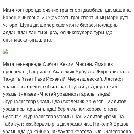
Матч көннәрендә өченче транспорт дамбасында машина
йөреше чикләнә, 20 җәмәгать транспортының маршруты
үзгәрә. Шуңа да шәһәр хакимияте барасы юлларны
алдан планлаштырырга, юл чикләүләре турында
онытмаска киңәш итә.
Матч көннәрендә Сибгат Хәким, Чистай, Ямашев
проспекты, Гаврилов, Академик Арбузов, Журналистлар,
Таҗи Гыйззәт, Гаяз Исхакый, Чернышевский, Лесгафт
урамнары өлешчә ябылачак. Шулай ук Адоратский
урамы (Четаев - Чистай урамнары аралыгында),
Журналистлар урамында (Академик Арбузов - Халитов
урамнары аралыгында) бер яклы юл хәрәкәте генә
булачак. Журналистлар урамыннан Халитов урамына
таба сул якка борылырга да ярамаячак. Николай Ершов
урамында да кайбер чикләүләр кертелә. Юл билгеләренә