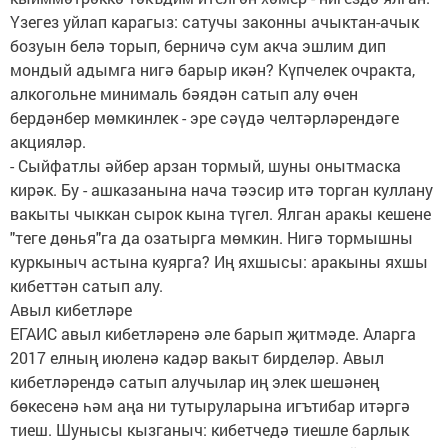
Үзегез уйлап карагыз: сатучы законны ачыктан-ачык
бозуын белә торып, берничә сум акча эшлим дип
мондый адымга нигә барыр икән? Күпчелек очракта,
алкогольне минималь бәядән сатып алу өчен
бердәнбер мөмкинлек - эре сәүдә челтәрләрендәге
акцияләр.
- Сыйфатлы әйбер арзан тормый, шуны онытмаска
кирәк. Бу - ашказанына нача тәэсир итә торган куллану
вакыты чыккан сырок кына түгел. Ялган аракы кешене
"теге дөнья"га да озатырга мөмкин. Нигә тормышны
куркыныч астына куярга? Иң яхшысы: аракыны яхшы
кибеттән сатып алу.
Авыл кибетләре
ЕГАИС авыл кибетләренә әле барып җитмәде. Аларга
2017 елның июленә кадәр вакыт бирделәр. Авыл
кибетләрендә сатып алучылар иң элек шешәнең
бөкесенә һәм аңа ни тутыруларына игътибар итәргә
тиеш. Шунысы кызганыч: кибетчедә тиешле барлык