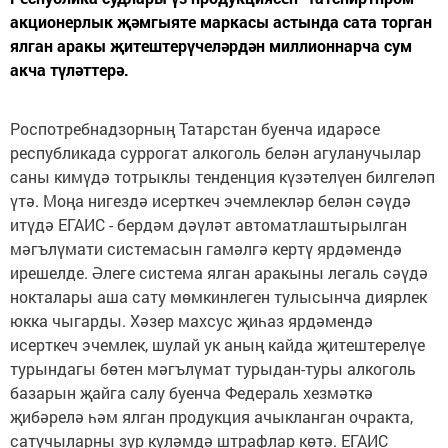
акционерлык җәмгыяте маркасы астында сата торган
ялган аракы җитештерүчеләрдән миллионнарча сум
акча түләттерә.
Роспотребнадзорның Татарстан буенча идарәсе
республикада суррогат алкоголь белән агуланучылар
саны кимүдә тотрыклы тенденция күзәтелүен билгеләп
үтә. Моңа нигездә исерткеч эчемлекләр белән сәүдә
итүдә ЕГАИС - бердәм дәүләт автоматлаштырылган
мәгълүмати системасын гамәлгә кертү ярдәмендә
ирешелде. Әлеге система ялган аракыны легаль сәүдә
нокталары аша сату мөмкинлеген тулысынча диярлек
юкка чыгарды. Хәзер махсус җиһаз ярдәмендә
исерткеч эчемлек, шулай ук аның кайда җитештерелүе
турындагы бөтен мәгълүмат турыдан-туры алкоголь
базарын җайга салу буенча Федераль хезмәткә
җибәрелә һәм ялган продукция ачыкланган очракта,
сатучыларны зур күләмдә штрафлар көтә. ЕГАИС