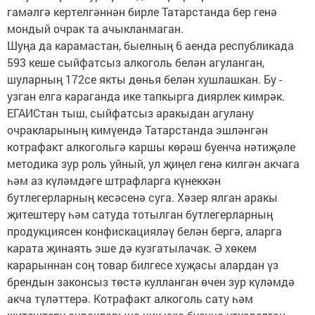
гамәлгә кертелгәннән бирле Татарстанда бер генә
мондый очрак та ачыкланмаган.
Шуңа да карамастан, быелның 6 аенда республикада
593 кеше сыйфатсыз алкоголь белән агуланган,
шуларның 172се якты дөнья белән хушлашкан. Бу -
узган елга караганда ике тапкырга диярлек кимрәк.
ЕГАИСтан тыш, сыйфатсыз аракыдан агулану
очракларының кимүендә Татарстанда эшләнгән
котрафакт алкогольгә каршы көрәш буенча нәтиҗәле
методика зур роль уйный, ул җиңел генә килгән акчага
һәм аз күләмдәге штрафларга күнеккән
бутлегерларның кесәсенә суга. Хәзер ялган аракы
җитештерү һәм сатуда тотылган бутлегерларның
продукциясен конфискацияләү белән бергә, аларга
карата җинаять эше дә кузгатылачак. Ә хөкем
карарыннан соң товар билгесе хуҗасы алардан үз
брендын законсыз төстә кулланган өчен зур күләмдә
акча түләттерә. Котрафакт алкоголь сату һәм