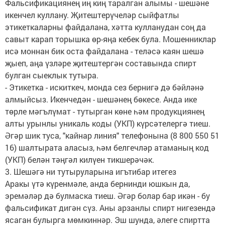
Фальсификациянең иң киң таралган алымы - шешәне
икенчел куллану. Җитештерүчеләр сыйфатлы
этикеткаларны файдалана, хәтта кулланудан соң да
савыт карап торышка өр-яңа кебек була. Мошенниклар
исә моннан бик оста файдалана - теләсә каян шешә
җыеп, аңа үзләре җитештергән составында спирт
булган сыеклык тутыра.
- Этикетка - искиткеч, монда сез бернигә дә бәйләнә
алмыйсыз. Икенчедән - шешәнең бөкесе. Анда ике
төрле мәгълүмат - тутырган көне һәм продукциянең
алты урынлы уникаль коды (УКП) күрсәтелергә тиеш.
Әгәр шик туса, "кайнар линия" телефонына (8 800 550 51
16) шалтырата аласыз, һәм белгечләр атаманың код
(УКП) белән тәңгәл килүен тикшерәчәк.
3. Шешәгә ни тутыруларына игътибар итегез
Аракы үтә күренмәле, анда бернинди юшкын да,
эремәләр дә булмаска тиеш. Әгәр болар бар икән - бу
фальсификат дигән сүз. Аны арзанлы спирт нигезендә
ясаган булырга мөмкиннәр. Эш шунда, әлеге спиртта