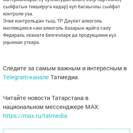
сыйфатын тикшерүгә кадәр) күп баскычлы сыйфат
контроле уза.
Эчке контрольдән тыш, ТР Дәүләт алкоголь
инспекциясе һәм алкоголь базарын җайга салу
Федераль хезмәте белгечләре дә продукцияне күз
уңыннан үткәрә.
Следите за самым важным и интересным в
Telegram-канале
Татмедиа
Читайте новости Татарстана в
национальном мессенджере MАХ:
https://max.ru/tatmedia