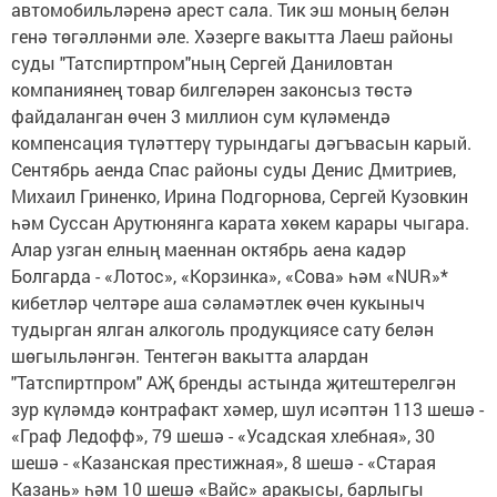
автомобильләренә арест сала. Тик эш моның белән
генә төгәлләнми әле. Хәзерге вакытта Лаеш районы
суды "Татспиртпром"ның Сергей Даниловтан
компаниянең товар билгеләрен законсыз төстә
файдаланган өчен 3 миллион сум күләмендә
компенсация түләттерү турындагы дәгъвасын карый.
Сентябрь аенда Спас районы суды Денис Дмитриев,
Михаил Гриненко, Ирина Подгорнова, Сергей Кузовкин
һәм Суссан Арутюнянга карата хөкем карары чыгара.
Алар узган елның маеннан октябрь аена кадәр
Болгарда - «Лотос», «Корзинка», «Сова» һәм «NUR»*
кибетләр челтәре аша сәламәтлек өчен кукыныч
тудырган ялган алкоголь продукциясе сату белән
шөгыльләнгән. Тентегән вакытта алардан
"Татспиртпром" АҖ бренды астында җитештерелгән
зур күләмдә контрафакт хәмер, шул исәптән 113 шешә -
«Граф Ледофф», 79 шешә - «Усадская хлебная», 30
шешә - «Казанская престижная», 8 шешә - «Старая
Казань» һәм 10 шешә «Вайс» аракысы, барлыгы