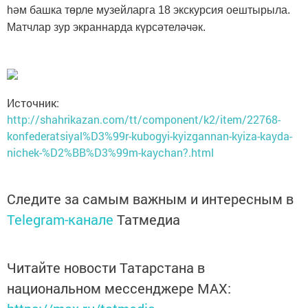
һәм башка төрле музейларга 18 экскурсия оештырыла.
Матчлар зур экраннарда күрсәтеләчәк.
Источник:
http://shahrikazan.com/tt/component/k2/item/22768-
konfederatsiyal%D3%99r-kubogyi-kyizgannan-kyiza-kayda-
nichek-%D2%BB%D3%99m-kaychan?.html
Следите за самым важным и интересным в
Telegram-канале
Татмедиа
Читайте новости Татарстана в
национальном мессенджере MАХ: