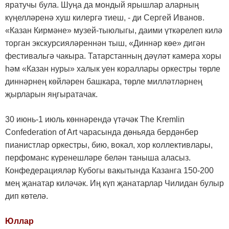
яратучы була. Шуңа да мондый ярышлар аларның
күңелләренә хуш килергә тиеш, - ди Сергей Иванов.
«Казан Кирмәне» музей-тыюлыгы, даими үткәрелеп килә
торган экскурсияләреннән тыш, «Диннәр көе» дигән
фестивальгә чакыра. Татарстанның дәүләт камера хоры
һәм «Казан нуры» халык уен кораллары оркестры төрле
диннәрнең көйләрен башкара, төрле милләтләрнең
җырларын яңгыратачак.
30 июнь-1 июль көннәрендә үтәчәк The Kremlin
Confederation of Art чарасында дөньяда бердәнбер
пианистлар оркестры, бию, вокал, хор коллективлары,
перфоманс күренешләре белән таныша аласыз.
Конфедерацияләр Кубогы вакытында Казанга 150-200
мең җанатар киләчәк. Иң күп җанатарлар Чилидан булыр
дип көтелә.
Юллар