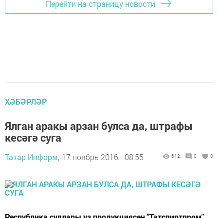
Перейти на страницу новости
ХӘБӘРЛӘР
Ялган аракы арзан булса да, штрафы
кесәгә суга
Татар-Информ,
17 ноябрь 2016 - 08:55
612
0
0
Республика судлары үз продукциясен "Татспиртпром"