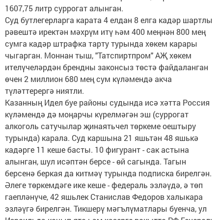
1607,75 литр суррогат алынган.
Суд бутлегерларга карата 4 елдан 8 елга кадәр шартлы
рәвештә иректән мәхрүм итү һәм 400 меңнән 800 мең
сумга кадәр штрафка тарту турында хөкем карары
чыгарган. Моннан тыш, "Татспиртпром" АҖ хөкем
ителүчеләрдән брендны законсыз төстә файдаланган
өчен 2 миллион 680 мең сум күләмендә акча
түләттерергә ниятли.
Казанның Идел буе районы судында исә хәтта Россия
күләмендә дә моңарчы күрелмәгән эш (суррогат
алкоголь сатучылар җинаятьчел төркеме оештыру
турында) карала. Суд каршына 21 яшьтән 48 яшькә
кадәрге 11 кеше басты. 10 фигурант - сак астына
алынган, шул исәптән берсе - өй сагында. Тагын
берсенә беркая да китмәү турында подписка бирелгән.
Әлеге төркемдәге ике кеше - федераль эзләүдә, ә төп
гаепләнүче, 42 яшьлек Станислав Федоров халыкара
эзләүгә бирелгән. Тикшерү мәгълүматлары буенча, ул