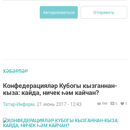
Отправить
Авторизоваться
ХӘБӘРЛӘР
Конфедерацияләр Кубогы кызганнан-
кыза: кайда, ничек һәм кайчан?
Татар-Информ,
21 июнь 2017 - 12:43
599
0
0