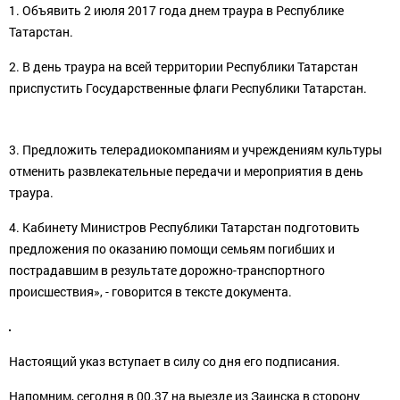
1. Объявить 2 июля 2017 года днем траура в Республике
Татарстан.
2. В день траура на всей территории Республики Татарстан
приспустить Государственные флаги Республики Татарстан.
3. Предложить телерадиокомпаниям и учреждениям культуры
отменить развлекательные передачи и мероприятия в день
траура.
4. Кабинету Министров Республики Татарстан подготовить
предложения по оказанию помощи семьям погибших и
пострадавшим в результате дорожно-транспортного
происшествия», - говорится в тексте документа.
Настоящий указ вступает в силу со дня его подписания.
Напомним, сегодня в 00.37 на выезде из Заинска в сторону