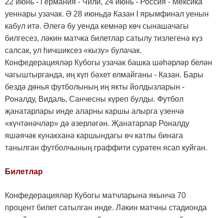
22 июнь - Германия - Чили, 24 июнь - Россия - Мексика
уеннары узачак. Ә 28 июньдә Казан I ярымфинал уенын
кабул итә. Әлегә бу уенда кемнәр көч сынашачагы
билгесез, ләкин матчка билетлар сатылу тизлегенә күз
салсак, ул һичшиксез «кызу» булачак.
Конфедерацияләр Кубогы узачак башка шәһәрләр белән
чагыштырганда, иң күп бәхет елмайганы - Казан. Бары
бездә дөнья футболының иң якты йолдызларын -
Роналду, Видаль, Санчесны күреп булды. Футбол
җанатарлары инде аларны каршы алырга үзенчә
«күчтәнәчләр» дә әзерләгән. Җанатарлар Роналду
яшәячәк кунакханә каршындагы өч катлы бинага
танылган футболчының граффити сурәтен ясап куйган.
Билетлар
Конфедерацияләр Кубогы матчларына якынча 70
процент билет сатылган инде. Ләкин матчны стадионда