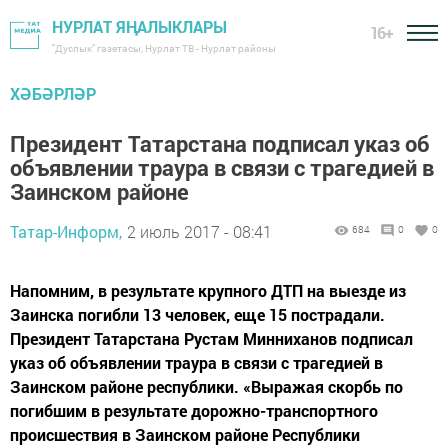
НУРЛАТ ЯҢАЛЫКЛАРЫ
16+
"Дуслык" газетасы, Нурлат ТВ - Нурлат районы
ХӘБӘРЛӘР
Президент Татарстана подписал указ об
объявлении траура в связи с трагедией в
Заинском районе
Татар-Информ,
2 июль 2017 - 08:41
684
0
0
Напомним, в результате крупного ДТП на выезде из
Заинска погибли 13 человек, еще 15 пострадали.
Президент Татарстана Рустам Минниханов подписал
указ об объявлении траура в связи с трагедией в
Заинском районе республики. «Выражая скорбь по
погибшим в результате дорожно-транспортного
происшествия в Заинском районе Республики