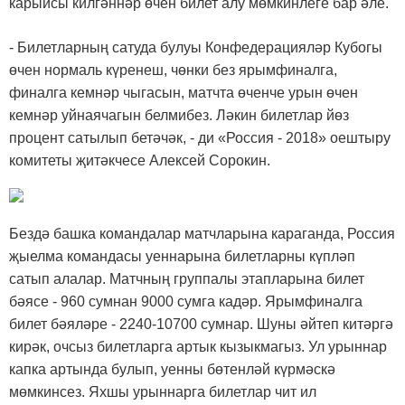
карыйсы килгәннәр өчен билет алу мөмкинлеге бар әле.
- Билетларның сатуда булуы Конфедерацияләр Кубогы
өчен нормаль күренеш, чөнки без ярымфиналга,
финалга кемнәр чыгасын, матчта өченче урын өчен
кемнәр уйнаячагын белмибез. Ләкин билетлар йөз
процент сатылып бетәчәк, - ди «Россия - 2018» оештыру
комитеты җитәкчесе Алексей Сорокин.
Бездә башка командалар матчларына караганда, Россия
җыелма командасы уеннарына билетларны күпләп
сатып алалар. Матчның группалы этапларына билет
бәясе - 960 сумнан 9000 сумга кадәр. Ярымфиналга
билет бәяләре - 2240-10700 сумнар. Шуны әйтеп китәргә
кирәк, очсыз билетларга артык кызыкмагыз. Ул урыннар
капка артында булып, уенны бөтенләй күрмәскә
мөмкинсез. Яхшы урыннарга билетлар чит ил