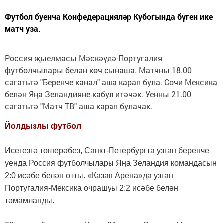
Футбол буенча Конфедерацияләр Кубогында бүген ике
матч уза.
Россия җыелмасы Мәскәүдә Португалия
футболчылары белән көч сынаша. Матчны 18.00
сәгатьтә "Беренче канал" аша карап була. Сочи Мексика
белән Яңа Зеландияне кабул итәчәк. Уенны 21.00
сәгатьтә "Матч ТВ" аша карап булачак.
Йолдызлы футбол
Исегезгә төшерәбез, Санкт-Петербургта узган беренче
уенда Россия футболчылары Яңа Зеландия командасын
2:0 исәбе белән отты. «Казан Арена»да узган
Португалия-Мексика очрашуы 2:2 исәбе белән
тәмамланды.