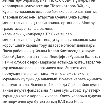
җитештерү очракларына чик кую буенча үткәрелгән
чараларның күпчелегендә "Татспиртпром"АҖнең
Куркынычсызлык идарәсе белгечләре дә катнашты,
аларның күбесенә Татарстан буенча Эчке эшләр
министрлыгының территориаль органнары Мактау
грамоталары тапшырылды.
Узган елның ноябрендә ТР Эчке эшләр
министрлыгының Икътисади куркынычсызлык һәм
коррупциягә каршы тору идарәсе оперативниклары
Лаеш районының Комлы Кавал бистәсендә яшәүче
Сергей Даниловтан «Граф Ледофф», «Русская Валюта»
һәм «Голубое озеро» маркасы астында җитештерелгән
зур күләмдә аракы партиясен ала. Экспертиза
продукциянең ялган гына түгел, сәламәтлек өчен
куркыныч булуын да ачыклый. Ир-атка карата җинаять
эше кузгатыла. Быелның 4 июлендә Лаеш район суды
аннан дәүләт файдасына 71 мең сум штраф түләттерү
турында хөкем карары чыгара. Хөкем карарын җиренә
җиткерү өчен суд бутлегерның ВАЗ һәм Nissan