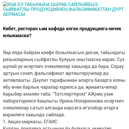
Кибет, ресторан һәм кафеда ялган продукциягә ничек
юлыкмаска?
Яңа елда бәйрәм кәефе бозылмасын дисәк, табындагы
ризыкларның сыйфатлы булуын онытмаска кирәк. Сүз
шулай ук исерткеч эчемлекләр хакында да бара. Сорау
артуын сизеп, фальсификат җитештерүчеләр дә
активлашты. Дәүләт тарафыннан аларга базарга юлны
ябу өчен барлык чаралар күрелсә дә, җинаятьчеләр
барыбер әмәлен таба. "Татспиртпром" АҖнең үзәк
лабораториясе башлыгы Ирина Илларионова исерткеч
эчемлекләр сатып алганда нәрсәгә игътибар итәргә
кирәклеге хакында сөйләде.
1. Акциз маркасы, ЕГАИС
Кулдан, прилавка астыннан йә булмаса, имештер,