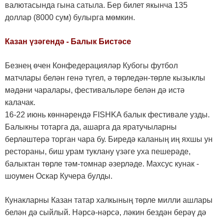
валютасында гына сатыла. Бер билет якынча 135
доллар (8000 сум) булырга мөмкин.
Казан үзәгендә - Балык Бистәсе
Безнең өчен Конфедерацияләр Кубогы футбол
матчлары белән генә түгел, ә төрледән-төрле кызыклы
мәдәни чаралары, фестивальләре белән дә истә
калачак.
16-22 июнь көннәрендә FISHKA балык фестивале узды.
Балыкны тотарга да, ашарга да яратучыларны
берләштерә торган чара бу. Биредә каланың иң яхшы ун
рестораны, биш урам туклану үзәге уха пешерәде,
балыктан төрле тәм-томнар әзерләде. Махсус кунак -
шоумен Оскар Кучера булды.
Кунакларны Казан татар халкының төрле милли ашлары
белән дә сыйлый. Нәрсә-нәрсә, ләкин бездән берәү дә