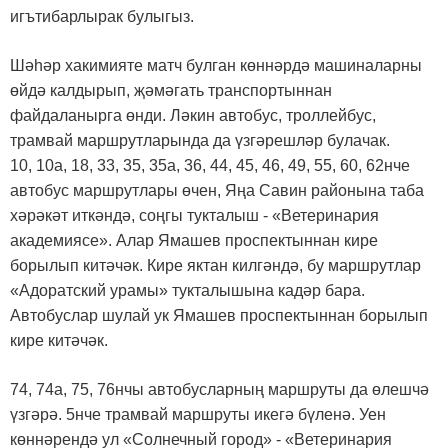
игътибарлырак булыгыз.
Шәһәр хакимияте матч булган көннәрдә машиналарны
өйдә калдырып, җәмәгать транспортыннан
файдаланырга өнди. Ләкин автобус, троллейбус,
трамвай маршрутларында да үзгәрешләр булачак.
10, 10а, 18, 33, 35, 35а, 36, 44, 45, 46, 49, 55, 60, 62нче
автобус маршрутлары өчен, Яңа Савин районына таба
хәрәкәт иткәндә, соңгы тукталыш - «Ветеринария
академиясе». Алар Ямашев проспектыннан кире
борылып китәчәк. Кире яктан килгәндә, бу маршрутлар
«Адоратский урамы» тукталышына кадәр бара.
Автобуслар шулай ук Ямашев проспектыннан борылып
кире китәчәк.
74, 74а, 75, 76нчы автобусларның маршруты да өлешчә
үзгәрә. 5нче трамвай маршруты икегә бүленә. Уен
көннәрендә ул «Солнечный город» - «Ветеринария