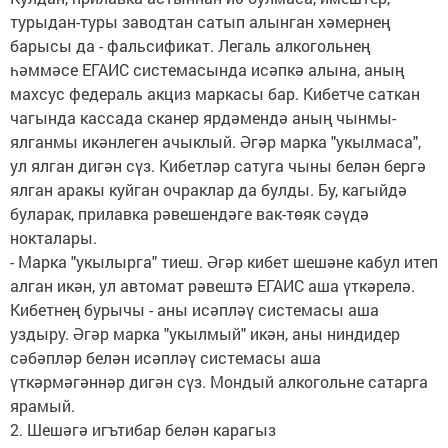
турыдан-туры заводтан сатып алынган хәмернең
барысы да - фальсификат. Легаль алкогольнең
һәммәсе ЕГАИС системасында исәпкә алына, аның
махсус федераль акциз маркасы бар. Кибетче саткан
чагында кассада сканер ярдәмендә аның чынмы-
ялганмы икәнлеген ачыклый. Әгәр марка "укылмаса",
ул ялган дигән сүз. Кибетләр сатуга чыны белән бергә
ялган аракы куйган очраклар да булды. Бу, кагыйдә
буларак, прилавка рәвешендәге вак-төяк сәүдә
нокталары.
- Марка "укылырга" тиеш. Әгәр кибет шешәне кабул итеп
алган икән, ул автомат рәвештә ЕГАИС аша үткәрелә.
Кибетнең бурычы - аны исәпләү системасы аша
уздыру. Әгәр марка "укылмый" икән, аны ниндидер
сәбәпләр белән исәпләү системасы аша
үткәрмәгәннәр дигән сүз. Мондый алкогольне сатарга
ярамый.
2. Шешәгә игътибар белән карагыз