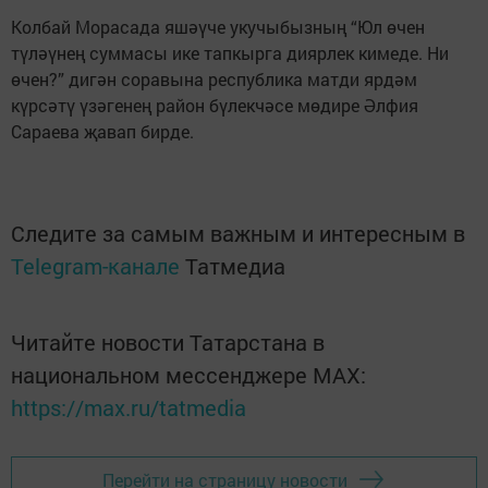
Колбай Морасада яшәүче укучыбызның “Юл өчен
түләүнең суммасы ике тапкырга диярлек кимеде. Ни
өчен?” дигән соравына республика матди ярдәм
күрсәтү үзәгенең район бүлекчәсе мөдире Әлфия
Сараева җавап бирде.
Следите за самым важным и интересным в
Telegram-канале
Татмедиа
Читайте новости Татарстана в
национальном мессенджере MАХ:
https://max.ru/tatmedia
Перейти на страницу новости