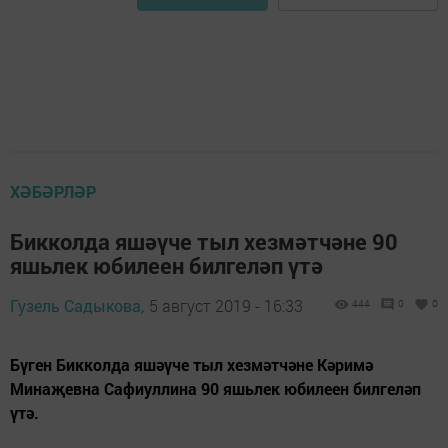
ХӘБӘРЛӘР
Бикколда яшәүче тыл хезмәтчәне 90
яшьлек юбилеен билгеләп үтә
Гузель Садыкова,
5 август 2019 - 16:33
444
0
0
Бүген Бикколда яшәүче тыл хезмәтчәне Кәримә
Минаҗевна Сафиуллина 90 яшьлек юбилеен билгеләп
үтә.