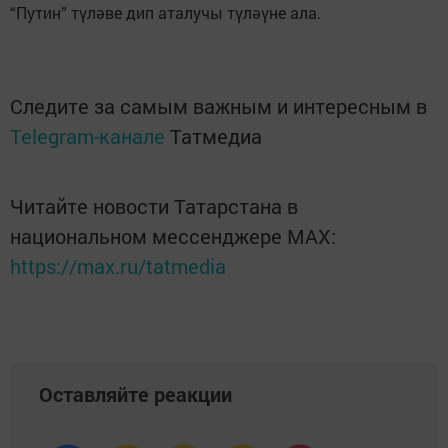
“Путин” түләве дип аталучы түләүне ала.
Следите за самым важным и интересным в
Telegram-канале
Татмедиа
Читайте новости Татарстана в
национальном мессенджере MАХ:
https://max.ru/tatmedia
Оставляйте реакции