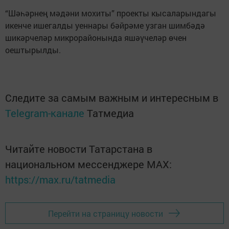
“Шәһәрнең мәдәни мохиты” проекты кысаларындагы
икенче ишегалды уеннары бәйрәме узган шимбәдә
шикәрчеләр микрорайонында яшәүчеләр өчен
оештырылды.
Следите за самым важным и интересным в
Telegram-канале
Татмедиа
Читайте новости Татарстана в
национальном мессенджере MАХ:
https://max.ru/tatmedia
Перейти на страницу новости