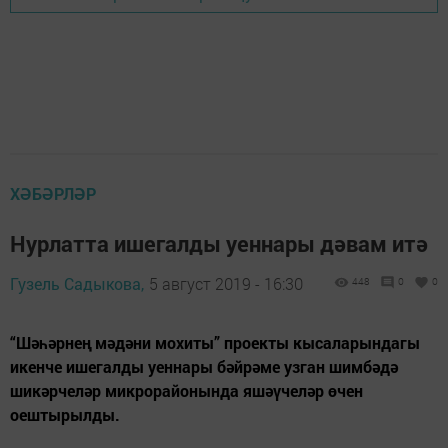
ХӘБӘРЛӘР
Нурлатта ишегалды уеннары дәвам итә
Гузель Садыкова,
5 август 2019 - 16:30
448
0
0
“Шәһәрнең мәдәни мохиты” проекты кысаларындагы
икенче ишегалды уеннары бәйрәме узган шимбәдә
шикәрчеләр микрорайонында яшәүчеләр өчен
оештырылды.