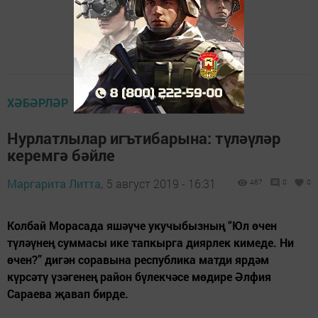
ХӘБӘРЛӘР
Нурлатлылар игътибарына: түләүләр
керемгә бәйле
Маргарита Литта,
5 август 2019 - 16:31
467
0
0
Колбай Морасада яшәүче укучыбызның “Юл өчен
түләүнең суммасы ике тапкырга диярлек кимеде. Ни
өчен?” дигән соравына республика матди ярдәм
күрсәтү үзәгенең район бүлекчәсе мөдире Әлфия
Сараева җавап бирде.