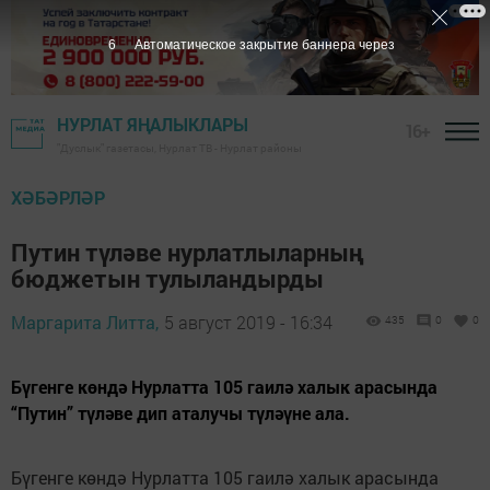
5
Автоматическое закрытие баннера через
НУРЛАТ ЯҢАЛЫКЛАРЫ
16+
"Дуслык" газетасы, Нурлат ТВ - Нурлат районы
ХӘБӘРЛӘР
Путин түләве нурлатлыларның
бюджетын тулыландырды
Маргарита Литта,
5 август 2019 - 16:34
435
0
0
Бүгенге көндә Нурлатта 105 гаилә халык арасында
“Путин” түләве дип аталучы түләүне ала.
Бүгенге көндә Нурлатта 105 гаилә халык арасында