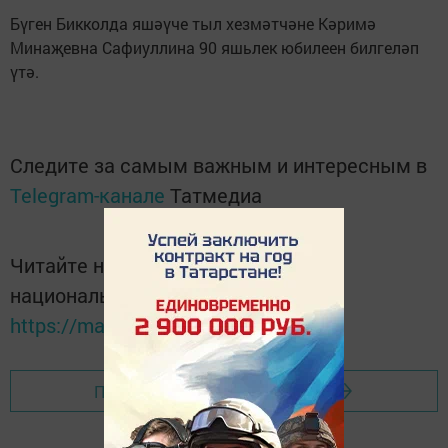
Бүген Бикколда яшәүче тыл хезмәтчәне Кәримә
Минаҗевна Сафиуллина 90 яшьлек юбилеен билгеләп
үтә.
Следите за самым важным и интересным в
Telegram-канале
Татмедиа
Читайте новости Татарстана в
национальном мессенджере MАХ:
https://max.ru/tatmedia
Перейти на страницу новости