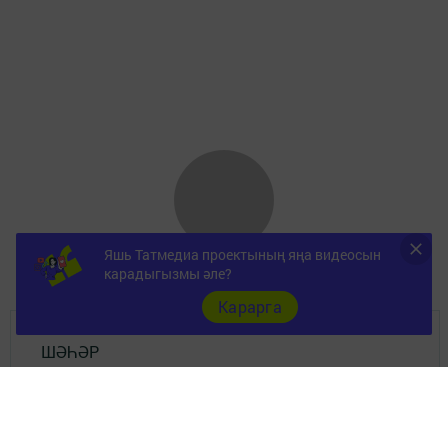
Яшь Татмедиа проектының яңа видеосын
карадыгызмы әле?
Карарга
ШӘҺӘР
Документы
Төрле темалар