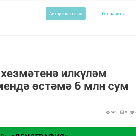
Отправить
Авторизоваться
 хезмәтенә илкүләм
мендә өстәмә 6 млн сум
8
596
0