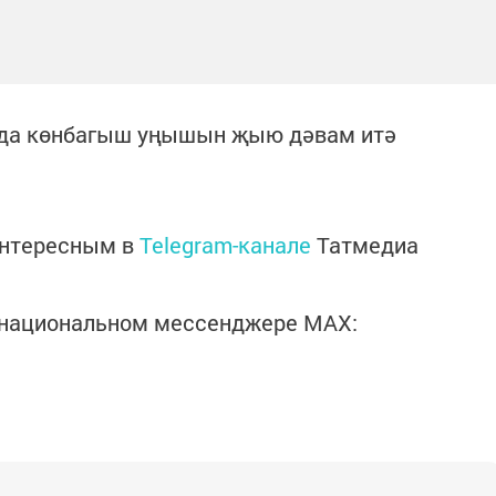
да көнбагыш уңышын җыю дәвам итә
интересным в
Telegram-канале
Татмедиа
в национальном мессенджере MАХ: