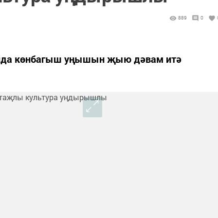
889
0
нда көнбагыш уңышын җыю дәвам итә