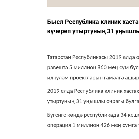
Быел Республика клиник хаста
күчереп утыртуның 31 уңышлы
Татарстан Республикасы 2019 елда 
рәвештә 5 миллион 860 мең сум бүл
илкүләм проектларын гамәлгә ашы
2019 елда Республика клиник хаста
утыртуның 31 уңышлы очрагы булга
Бүгенге көндә республикада 34 кеш
операция 1 миллион 426 мең сумга 