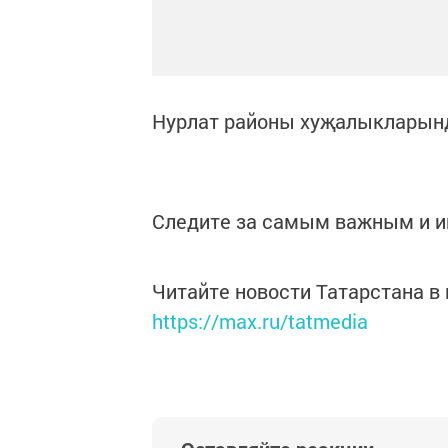
Нурлат районы хуҗалыкларын
Следите за самым важным и 
Читайте новости Татарстана 
https://max.ru/tatmedia