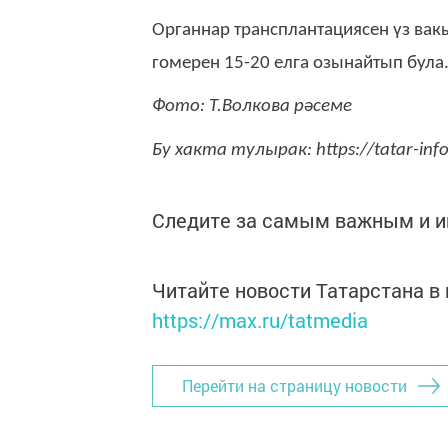
Органнар трансплантациясен үз ва
гомерен 15-20 елга озынайтып була
Фото: Т.Волкова рәсеме
Бу хакта тулырак: https://tatar-in
Следите за самым важным и 
Читайте новости Татарстана 
https://max.ru/tatmedia
Перейти на страницу новости