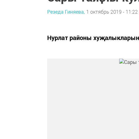
Резеда Гиняева,
1 октябрь 2019 - 11:22
Нурлат районы хуҗалыклары