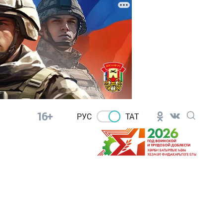
16+
РУС
ТАТ