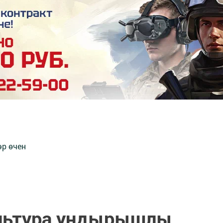
әр өчен
льтура уңдырышлы