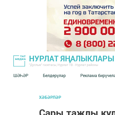
НУРЛАТ ЯҢАЛЫКЛАРЫ
"Дуслык" газетасы, Нурлат ТВ - Нурлат районы
ШӘҺӘР
Белдерүләр
Реклама бирүчел
ХӘБӘРЛӘР
Сары таҗлы ку