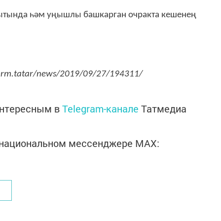
кытында һәм уңышлы башкарган очракта кешенең
.
form.tatar/news/2019/09/27/194311/
интересным в
Telegram-канале
Татмедиа
в национальном мессенджере MАХ: