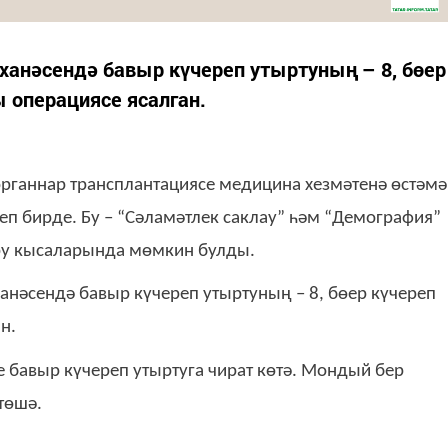
ханәсендә бавыр күчереп утыртуның – 8, бөер
 операциясе ясалган.
органнар трансплантациясе медицина хезмәтенә өстәмә
еп бирде. Бу – “Сәламәтлек саклау” һәм “Демография”
ру кысаларында мөмкин булды.
ханәсендә бавыр күчереп утыртуның – 8, бөер күчереп
н.
е бавыр күчереп утыртуга чират көтә. Мондый бер
төшә.