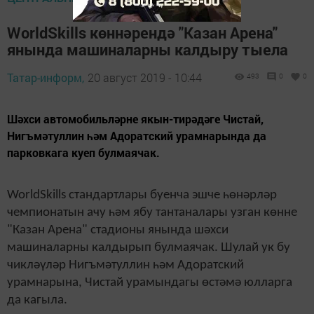
WorldSkills көннәрендә "Казан Арена"
янында машиналарны калдыру тыела
Татар-информ,
20 август 2019 - 10:44
493
0
0
Шәхси автомобильләрне якын-тирәдәге Чистай,
Нигъмәтуллин һәм Адоратский урамнарында да
парковкага куеп булмаячак.
WorldSkills стандартлары буенча эшче һөнәрләр
чемпионатын ачу һәм ябу тантаналары узган көнне
"Казан Арена" стадионы янында шәхси
машиналарны калдырып булмаячак. Шулай ук бу
чикләүләр Нигъмәтуллин һәм Адоратский
урамнарына, Чистай урамындагы өстәмә юлларга
да кагыла.