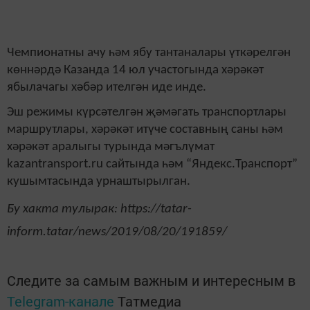
Чемпионатны ачу һәм ябу тантаналары үткәрелгән
көннәрдә Казанда 14 юл участогында хәрәкәт
ябылачагы хәбәр ителгән иде инде.
Эш режимы күрсәтелгән җәмәгать транспортлары
маршрутлары, хәрәкәт итүче составның саны һәм
хәрәкәт аралыгы турында мәгълүмат
kazantransport.ru сайтында һәм “Яндекс.Транспорт”
кушымтасында урнаштырылган.
Бу хакта тулырак: https://tatar-
inform.tatar/news/2019/08/20/191859/
Следите за самым важным и интересным в
Telegram-канале
Татмедиа