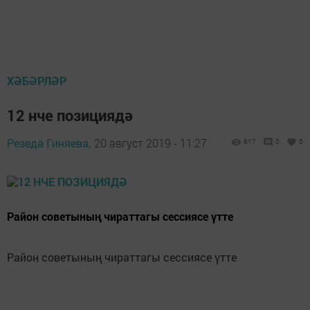
ХӘБӘРЛӘР
12 нче позициядә
Резеда Гиняева,
20 август 2019 - 11:27
617
0
0
Район советының чираттагы сессиясе үтте
Район советының чираттагы сессиясе үтте