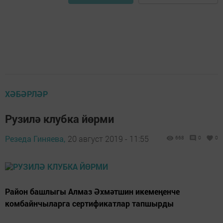
ХӘБӘРЛӘР
Рузилә клубка йөрми
Резеда Гиняева,
20 август 2019 - 11:55
668
0
0
Район башлыгы Алмаз Әхмәтшин икемеңенче
комбайнчыларга сертификатлар тапшырды