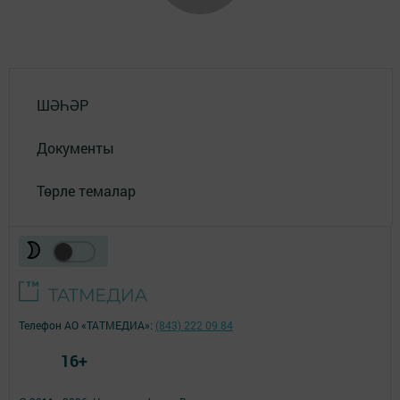
ШӘҺӘР
Документы
Төрле темалар
Телефон АО «ТАТМЕДИА»:
(843) 222 09 84
16+