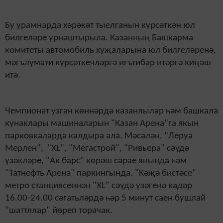
Бу урамнарда хәрәкәт тыелганын күрсәткән юл
билгеләре урнаштырыла. Казанның Башкарма
комитеты автомобиль хуҗаларына юл билгеләренә,
мәгълүмати күрсәткечләргә игътибар итәргә киңәш
итә.
Чемпионат узган көннәрдә казанлылар һәм башкала
кунаклары машиналарын "Казан Арена"га якын
парковкаларда калдыра ала. Мәсәлән, "Леруа
Мерлен", "XL", "Мегастрой", "Ривьера" сәүдә
үзәкләре, "Ак барс" көрәш сарае янында һәм
"Татнефть Арена" паркингында. "Кәҗә бистәсе"
метро станциясеннән "XL" сәүдә үзәгенә кадәр
16.00-24.00 сәгатьләрдә һәр 5 минут саен бушлай
"шаттллар" йөреп торачак.