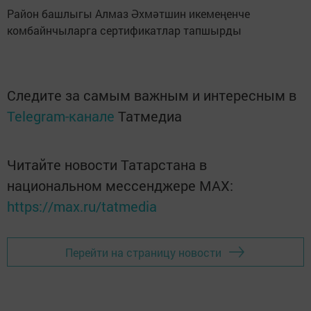
Район башлыгы Алмаз Әхмәтшин икемеңенче
комбайнчыларга сертификатлар тапшырды
Следите за самым важным и интересным в
Telegram-канале
Татмедиа
Читайте новости Татарстана в
национальном мессенджере MАХ:
https://max.ru/tatmedia
Перейти на страницу новости