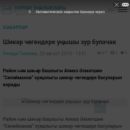
НУРЛАТ ЯҢАЛЫКЛАРЫ
16+
5
Автоматическое закрытие баннера через
"Дуслык" газетасы, Нурлат ТВ - Нурлат районы
ХӘБӘРЛӘР
Шикәр чөгендере уңышы зур булачак
Резеда Гиняева,
20 август 2019 - 13:51
617
0
0
Район һәм шәһәр башлыгы Алмаз Әхмәтшин
“Сөләйманов” хуҗалыгы шикәр чөгендере басуларын
карады
Район һәм шәһәр башлыгы Алмаз Әхмәтшин
“Сөләйманов” хуҗалыгы шикәр чөгендере басуларын