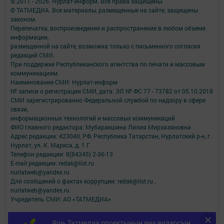
© 2011 - 2026. Нурлат-⁠информ. Все права защищены.
© ТАТМЕДИА. Все материалы, размещенные на сайте, защищены
законом.
Перепечатка, воспроизведение и распространение в любом объеме
информации,
размещенной на сайте, возможна только с письменного согласия
редакций СМИ.
При поддержке Республиканского агентства по печати и массовым
коммуникациям.
Наименование СМИ: Нурлат-⁠информ
№ записи о регистрации СМИ, дата: ЭЛ № ФС 77 -⁠ 73782 от 05.10.2018
СМИ зарегистрированно Федеральной службой по надзору в сфере
связи,
информационных технологий и массовых коммуникаций
ФИО главного редактора: Мубаракшина Лилия Мирзазяновна
Адрес редакции: 423040, РФ, Республика Татарстан, Нурлатский р-н, г.
Нурлат, ул. К. Маркса, д. 1 Г
Телефон редакции: 8(84345) 2-36-13
E-mail редакции: redak@list.ru
nurlatweb@yandex.ru
Для сообщений о фактах коррупции: redak@list.ru ,
nurlatweb@yandex.ru
Учредитель СМИ: АО «ТАТМЕДИА»
Антикоррупционная политика
Яшь Татмедиа проектының яңа видеосын