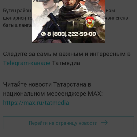
Бүген район Советының зур залында район һәм
шәһәрнең торак-коммуналь оешмалары эшчәнлегенә
багышланган киңәшмә узды.
Следите за самым важным и интересным в
Telegram-канале
Татмедиа
Читайте новости Татарстана в
национальном мессенджере MАХ:
https://max.ru/tatmedia
Перейти на страницу новости