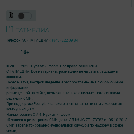
Телефон АО «ТАТМЕДИА»:
(843) 222 09 84
16+
© 2011 - 2026. Нурлат-⁠информ. Все права защищены.
© ТАТМЕДИА. Все материалы, размещенные на сайте, защищены
законом.
Перепечатка, воспроизведение и распространение в любом объеме
информации,
размещенной на сайте, возможна только с письменного согласия
редакций СМИ.
При поддержке Республиканского агентства по печати и массовым
коммуникациям.
Наименование СМИ: Нурлат-⁠информ
№ записи о регистрации СМИ, дата: ЭЛ № ФС 77 -⁠ 73782 от 05.10.2018
СМИ зарегистрированно Федеральной службой по надзору в сфере
связи,