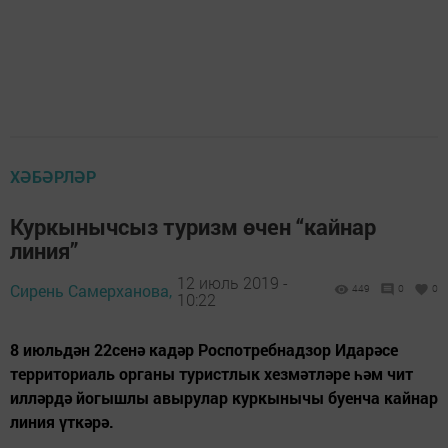
ХӘБӘРЛӘР
Куркынычсыз туризм өчен “кайнар
линия”
12 июль 2019 -
Сирень Самерханова,
449
0
0
10:22
8 июльдән 22сенә кадәр Роспотребнадзор Идарәсе
территориаль органы туристлык хезмәтләре һәм чит
илләрдә йогышлы авырулар куркынычы буенча кайнар
линия үткәрә.