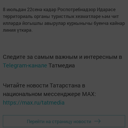
8 июльдән 22сенә кадәр Роспотребнадзор Идарәсе
территориаль органы туристлык хезмәтләре һәм чит
илләрдә йогышлы авырулар куркынычы буенча кайнар
линия үткәрә.
Следите за самым важным и интересным в
Telegram-канале
Татмедиа
Читайте новости Татарстана в
национальном мессенджере MАХ:
https://max.ru/tatmedia
Перейти на страницу новости