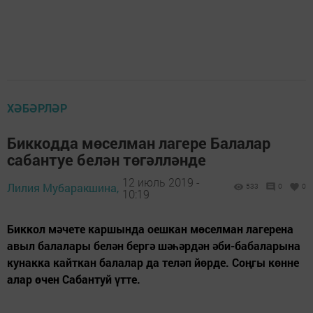
ХӘБӘРЛӘР
Биккодда мөселман лагере Балалар
сабантуе белән төгәлләнде
12 июль 2019 -
Лилия Мубаракшина,
533
0
0
10:19
Биккол мәчете каршында оешкан мөселман лагерена
авыл балалары белән бергә шәһәрдән әби-бабаларына
кунакка кайткан балалар да теләп йөрде. Соңгы көнне
алар өчен Сабантуй үтте.