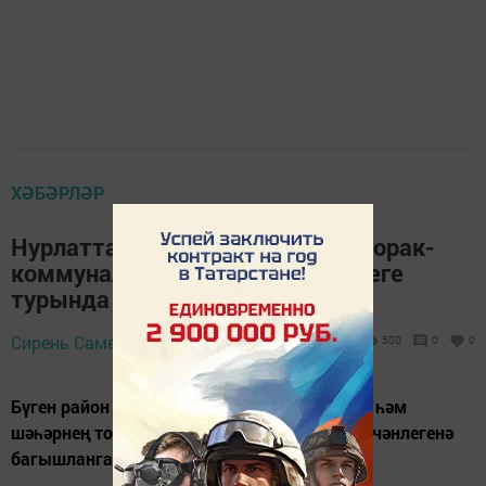
ХӘБӘРЛӘР
Нурлатта район һәм шәһәрнең торак-
коммуналь оешмалары эшчәнлеге
турында сөйләштеләр
12 июль 2019 -
Сирень Самерханова,
500
0
0
10:20
Бүген район Советының зур залында район һәм
шәһәрнең торак-коммуналь оешмалары эшчәнлегенә
багышланган киңәшмә узды.