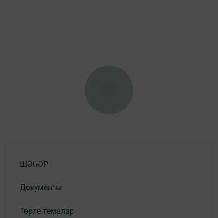
ШӘҺӘР
Документы
Төрле темалар