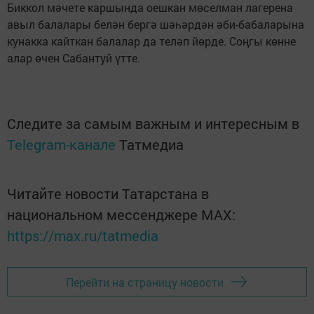
Биккол мәчете каршында оешкан мөселман лагерена
авыл балалары белән бергә шәһәрдән әби-бабаларына
кунакка кайткан балалар да теләп йөрде. Соңгы көнне
алар өчен Сабантуй үтте.
Следите за самым важным и интересным в
Telegram-канале
Татмедиа
Читайте новости Татарстана в
национальном мессенджере MАХ:
https://max.ru/tatmedia
Перейти на страницу новости