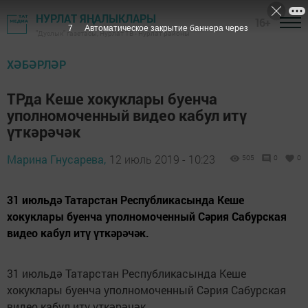
НУРЛАТ ЯҢАЛЫКЛАРЫ
16+
6
Автоматическое закрытие баннера через
"Дуслык" газетасы, Нурлат ТВ - Нурлат районы
ХӘБӘРЛӘР
ТРда Кеше хокуклары буенча
уполномоченный видео кабул итү
үткәрәчәк
Марина Гнусарева,
12 июль 2019 - 10:23
505
0
0
31 июльдә Татарстан Республикасында Кеше
хокуклары буенча уполномоченный Сәрия Сабурская
видео кабул итү үткәрәчәк.
31 июльдә Татарстан Республикасында Кеше
хокуклары буенча уполномоченный Сәрия Сабурская
видео кабул итү үткәрәчәк.