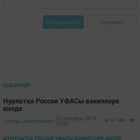
Отправить
Авторизоваться
ХӘБӘРЛӘР
Нурлатка Россия УФАСы вәкилләре
килде
25 сентябрь 2019 -
Сирень Самерханова,
342
0
0
15:09