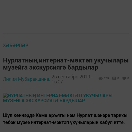
ХӘБӘРЛӘР
Нурлатның интернат-мәктәп укучылары
музейга экскурсиягә бардылар
25 сентябрь 2019 -
Лилия Мубаракшина,
379
0
0
15:07
Шул көннәрдә Кама аръягы һәм Нурлат шәһәре тарихы
төбәк музее интернат-мәктәп укучыларын кабул итте.