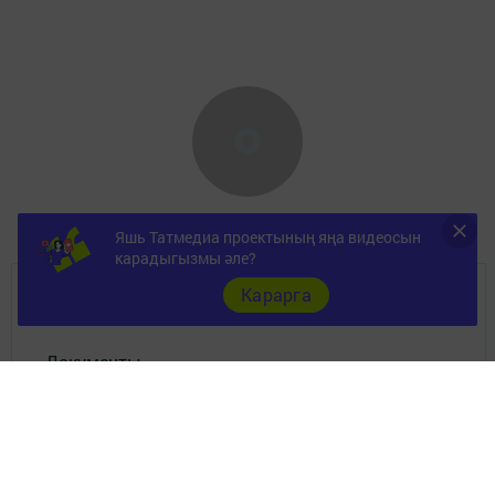
Яшь Татмедиа проектының яңа видеосын
карадыгызмы әле?
Карарга
ШӘҺӘР
Документы
Төрле темалар