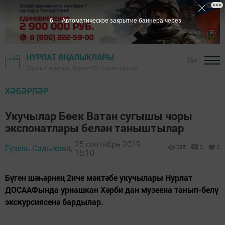
5
Автоматическое закрытие баннера через
НУРЛАТ ЯҢАЛЫКЛАРЫ
16+
"Дуслык" газетасы, Нурлат ТВ - Нурлат районы
ХӘБӘРЛӘР
Укучылар Бөек Ватан сугышы чоры
экспонатлары белән таныштылар
25 сентябрь 2019 -
Гузель Садыкова,
395
0
0
15:10
Бүген шәһәрнең 2нче мәктәбе укучылары Нурлат
ДОСААФында урнашкан Хәрби дан музеена танып-белү
экскурсиясенә бардылар.