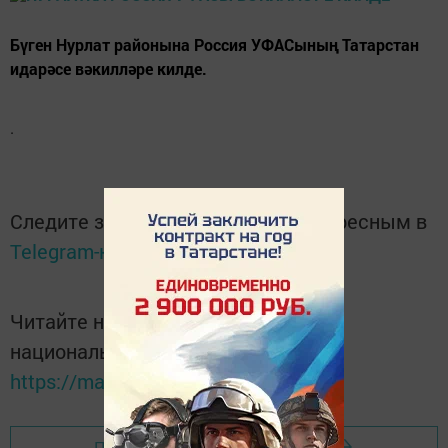
Бүген Нурлат районына Россия УФАСының Татарстан
идарәсе вәкилләре килде.
.
Следите за самым важным и интересным в
Telegram-канале
Татмедиа
Читайте новости Татарстана в
национальном мессенджере MАХ:
https://max.ru/tatmedia
Перейти на страницу новости