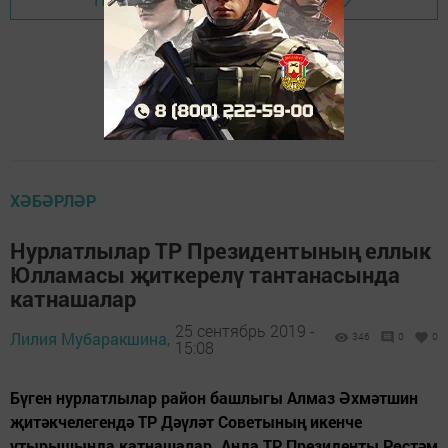
ХӘБӘРЛӘР
Нурлатлылар ТР Президентының еллык
Юлламасы җиткерелү тантанасында
катнашалар
25 сентябрь 2019 -
Лилия Мубаракшина,
346
0
0
15:08
Бүген нурлатлылар район башлыгы Алмаз Әхмәтшин
җитәкчелегендә ТР Дәүләт Советының икенче
утырышында катнашалар. Анда ТР Президенты Рөстәм