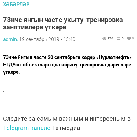
ХӘБӘРЛӘР
73нче янгын часте укыту-тренировка
занятиеләре үткәрә
admin,
19 сентябрь 2019 - 13:40
379
0
0
73нче Янгын часте 20 сентябрьгә кадәр «Нурлатнефть»
НГДУсы объектларында өйрәнү-тренировка дәресләре
үткәрә.
.
Следите за самым важным и интересным в
Telegram-канале
Татмедиа