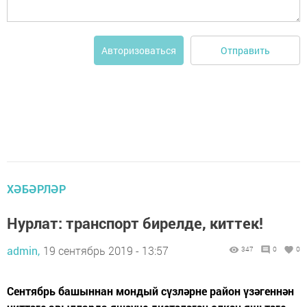
Отправить
Авторизоваться
ХӘБӘРЛӘР
Нурлат: транспорт бирелде, киттек!
admin,
19 сентябрь 2019 - 13:57
347
0
0
Сентябрь башыннан мондый сүзләрне район үзәгеннән