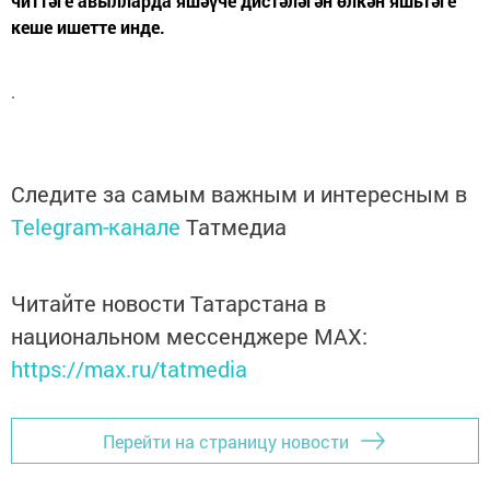
читтәге авылларда яшәүче дистәләгән өлкән яшьтәге
кеше ишетте инде.
.
Следите за самым важным и интересным в
Telegram-канале
Татмедиа
Читайте новости Татарстана в
национальном мессенджере MАХ:
https://max.ru/tatmedia
Перейти на страницу новости