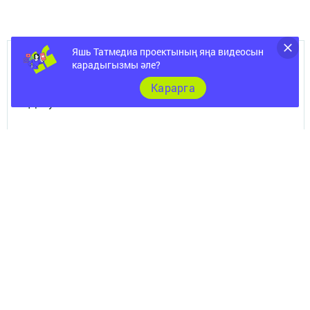
Яшь Татмедиа проектының яңа видеосын
карадыгызмы әле?
ШӘҺӘР
Карарга
Документы
Төрле темалар
Телефон АО «ТАТМЕДИА»:
(843) 222 09 84
16+
© 2011 - 2026. Нурлат-⁠информ. Все права защищены.