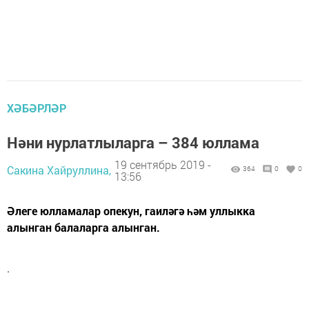
ХӘБӘРЛӘР
Нәни нурлатлыларга – 384 юллама
19 сентябрь 2019 -
Сакина Хайруллина,
364
0
0
13:56
Әлеге юлламалар опекун, гаиләгә һәм уллыкка
алынган балаларга алынган.
.