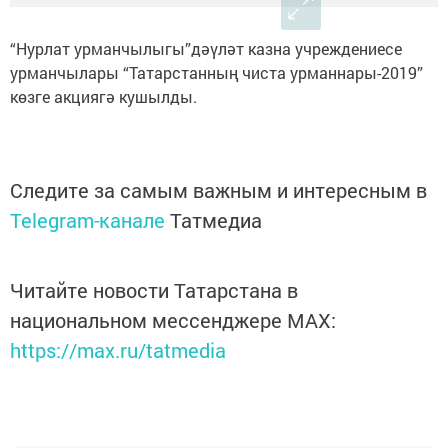
“Нурлат урманчылыгы”дәүләт казна учреждениесе
урманчылары “Татарстанның чиста урманнары-2019”
көзге акциягә кушылды.
Следите за самым важным и интересным в
Telegram-канале
Татмедиа
Читайте новости Татарстана в
национальном мессенджере MАХ:
https://max.ru/tatmedia