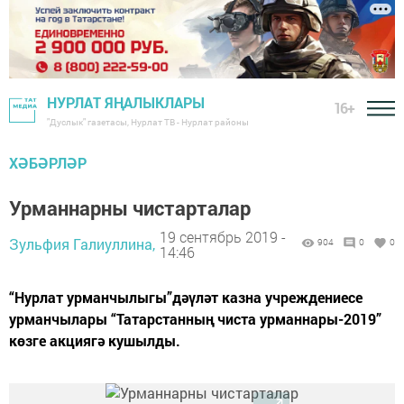
НУРЛАТ ЯҢАЛЫКЛАРЫ
16+
"Дуслык" газетасы, Нурлат ТВ - Нурлат районы
ХӘБӘРЛӘР
Урманнарны чистарталар
19 сентябрь 2019 -
Зульфия Галиуллина,
904
0
0
14:46
“Нурлат урманчылыгы”дәүләт казна учреждениесе
урманчылары “Татарстанның чиста урманнары-2019”
көзге акциягә кушылды.