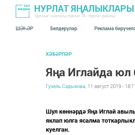
НУРЛАТ ЯҢАЛЫКЛАРЫ
"Дуслык" газетасы, Нурлат ТВ - Нурлат районы
ШӘҺӘР
Белдерүләр
Реклама бирүчел
ХӘБӘРЛӘР
Яңа Иглайда юл 
Гузель Садыкова,
11 август 2019 - 18:1
Шул көннәрдә Яңа Иглай авыл
яклап юлга ясалма тоткарлык
куелган.