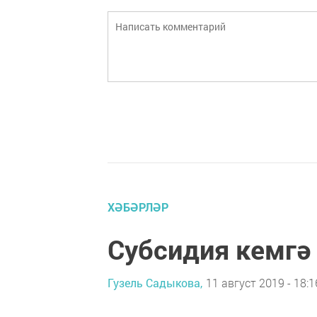
ХӘБӘРЛӘР
Субсидия кемгә
Гузель Садыкова,
11 август 2019 - 18:1