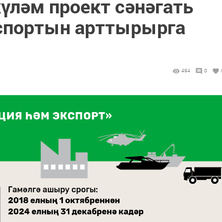
үләм проект сәнәгать
спортын арттырырга
494
0