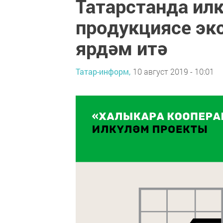
Татарстанда илк
продукциясе эк
ярдәм итә
Татар-информ,
10 август 2019 - 10:01