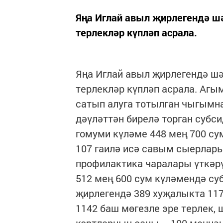
Яңа Иглай авыл җирлегендә ш
терлекләр күпләп асрала.
Яңа Иглай авыл җирлегендә ш
терлекләр күпләп асрала. Агы
сатып алуга тотылган чыгымна
дәүләттән бирелә торган субс
гомуми күләме 448 мең 700 су
107 гаилә исә савым сыерлары
профилактика чаралары үткәр
512 мең 600 сум күләмендә су
җирлегендә 389 хуҗалыкта 11
1142 баш мөгезле эре терлек, 