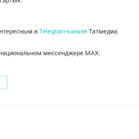
 артык.
интересным в
Telegram-канале
Татмедиа
в национальном мессенджере MАХ: