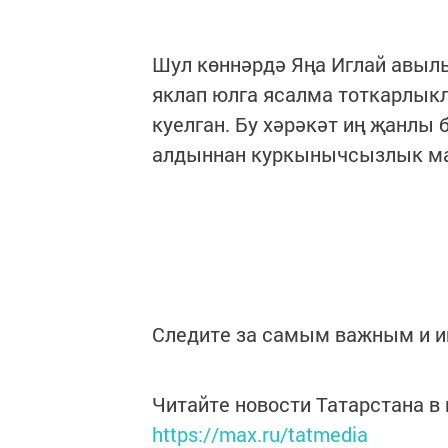
Шул көннәрдә Яңа Иглай авыл
яклап юлга ясалма тоткарлык
куелган. Бу хәрәкәт иң җанлы
алдыннан куркынычсызлык м
Следите за самым важным и 
Читайте новости Татарстана 
https://max.ru/tatmedia