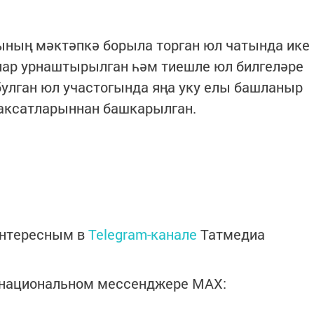
ының мәктәпкә борыла торган юл чатында ике
лар урнаштырылган һәм тиешле юл билгеләре
 булган юл участогында яңа уку елы башланыр
аксатларыннан башкарылган.
интересным в
Telegram-канале
Татмедиа
в национальном мессенджере MАХ: