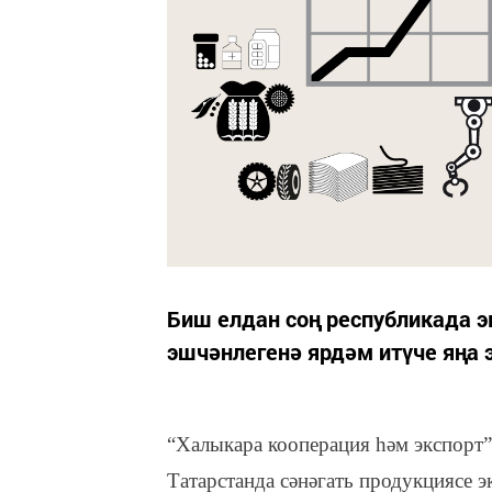
Биш елдан соң республикада 
эшчәнлегенә ярдәм итүче яңа 
“Халыкара кооперация һәм экспорт”
Татарстанда сәнәгать продукциясе 