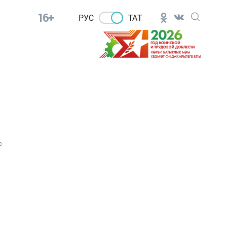
16+
РУС
ТАТ
0