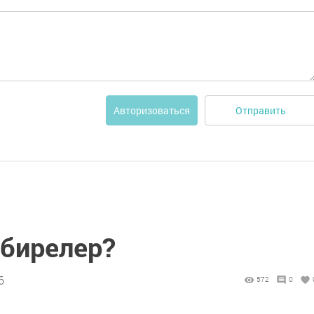
Отправить
Авторизоваться
 бирелер?
6
572
0