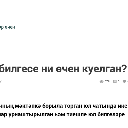
әр өчен
билгесе ни өчен куелган?
7
579
0
ының мәктәпкә борыла торган юл чатында ике
лар урнаштырылган һәм тиешле юл билгеләре