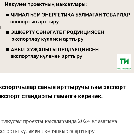
экспортчылар санын арттыручы һәм экспорт
экспорт стандарты гамәлгә керәчәк.
 илкүләм проекты кысаларында 2024 ел азагына
экспорты күләмен ике тапкырга арттыру