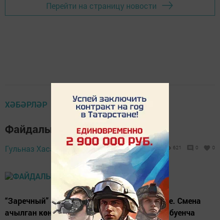
Перейти на страницу новости
ХӘБӘРЛӘР
Файдалы мастер-класс
13 август 2019 -
Гульназ Хасаншина,
621
0
0
11:41
“Заречный” 4 сменага балаларны кабул итте. Смена
ачылган көнне телевидение һәм газета эше буенча