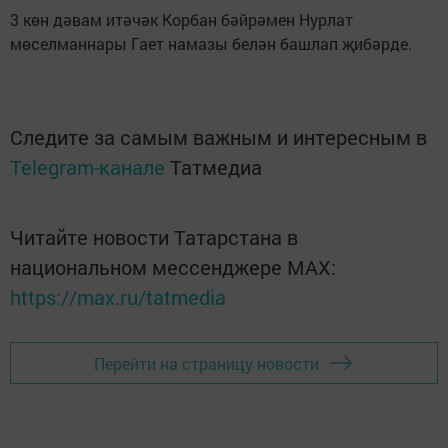
3 көн дәвам итәчәк Корбан бәйрәмен Нурлат
мөселманнары Гает намазы белән башлап җибәрде.
Следите за самым важным и интересным в
Telegram-канале
Татмедиа
Читайте новости Татарстана в
национальном мессенджере MАХ:
https://max.ru/tatmedia
Перейти на страницу новости