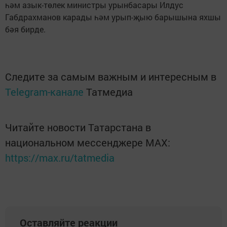
һәм азык-төлек министры урынбасары Илдус
Габдрахманов карады һәм урып-җыю барышына яхшы
бәя бирде.
Следите за самым важным и интересным в
Telegram-канале
Татмедиа
Читайте новости Татарстана в
национальном мессенджере MАХ:
https://max.ru/tatmedia
Оставляйте реакции