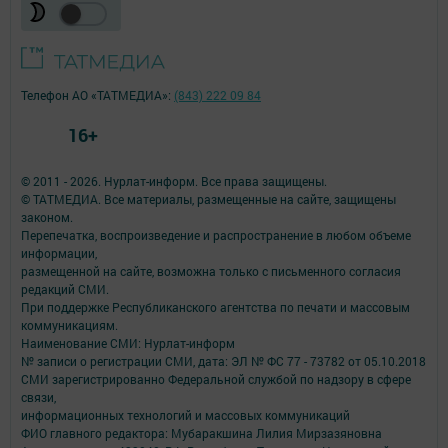
Телефон АО «ТАТМЕДИА»:
(843) 222 09 84
16+
© 2011 - 2026. Нурлат-⁠информ. Все права защищены.
© ТАТМЕДИА. Все материалы, размещенные на сайте, защищены
законом.
Перепечатка, воспроизведение и распространение в любом объеме
информации,
размещенной на сайте, возможна только с письменного согласия
редакций СМИ.
При поддержке Республиканского агентства по печати и массовым
коммуникациям.
Наименование СМИ: Нурлат-⁠информ
№ записи о регистрации СМИ, дата: ЭЛ № ФС 77 -⁠ 73782 от 05.10.2018
СМИ зарегистрированно Федеральной службой по надзору в сфере
связи,
информационных технологий и массовых коммуникаций
ФИО главного редактора: Мубаракшина Лилия Мирзазяновна