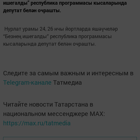
ишегалды” республика программасы кысаларында
депутат белән очрашты.
Нурлат урамы 24, 26 нчы йортларда яшәүчеләр
“Безнең ишегалды” республика программасы
кысаларында депутат белән очрашты.
Следите за самым важным и интересным в
Telegram-канале
Татмедиа
Читайте новости Татарстана в
национальном мессенджере MАХ:
https://max.ru/tatmedia