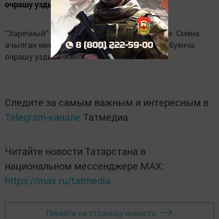
очрашу узды.
“Заречный” 4 сменага балаларны кабул итте. Смена
ачылган көнне телевидение һәм газета эше буенча
очрашу узды.
Следите за самым важным и интересным в
Telegram-канале
Татмедиа
Читайте новости Татарстана в
национальном мессенджере MАХ:
https://max.ru/tatmedia
Перейти на страницу новости