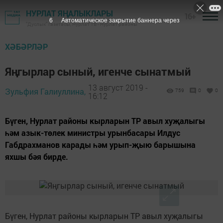
НУРЛАТ ЯҢАЛЫКЛАРЫ
16+
6
Автоматическое закрытие баннера через
"Дуслык" газетасы, Нурлат ТВ - Нурлат районы
ХӘБӘРЛӘР
Яңгырлар сыный, игенче сынатмый
13 август 2019 -
Зульфия Галиуллина,
759
0
0
16:12
Бүген, Нурлат районы кырларын ТР авыл хуҗалыгы
һәм азык-төлек министры урынбасары Илдус
Габдрахманов карады һәм урып-җыю барышына
яхшы бәя бирде.
Бүген, Нурлат районы кырларын ТР авыл хуҗалыгы