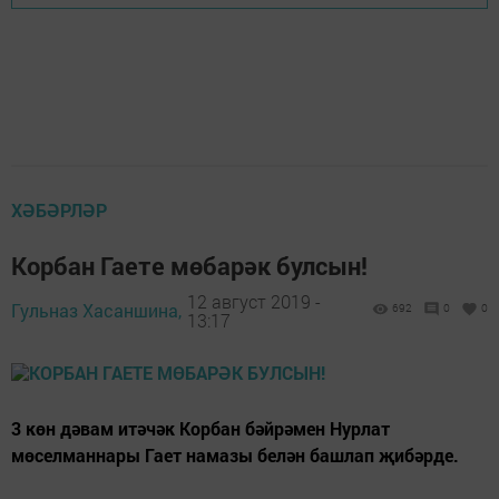
ХӘБӘРЛӘР
Корбан Гаете мөбарәк булсын!
12 август 2019 -
Гульназ Хасаншина,
692
0
0
13:17
3 көн дәвам итәчәк Корбан бәйрәмен Нурлат
мөселманнары Гает намазы белән башлап җибәрде.