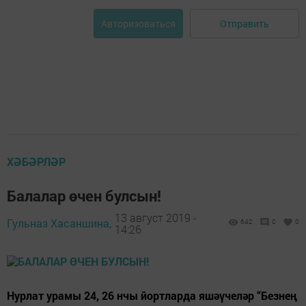
Отправить
Авторизоваться
ХӘБӘРЛӘР
Балалар өчен булсын!
13 август 2019 -
Гульназ Хасаншина,
642
0
0
14:26
Нурлат урамы 24, 26 нчы йортларда яшәүчеләр “Безнең