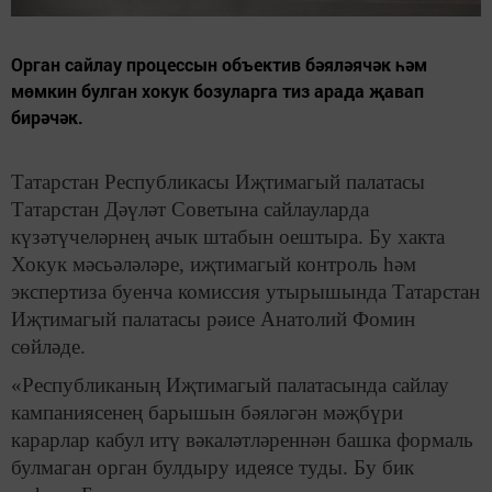
Орган сайлау процессын объектив бәяләячәк һәм
мөмкин булган хокук бозуларга тиз арада җавап
бирәчәк.
Татарстан Республикасы Иҗтимагый палатасы
Татарстан Дәүләт Советына сайлауларда
күзәтүчеләрнең ачык штабын оештыра. Бу хакта
Хокук мәсьәләләре, иҗтимагый контроль һәм
экспертиза буенча комиссия утырышында Татарстан
Иҗтимагый палатасы рәисе Анатолий Фомин
сөйләде.
«Республиканың Иҗтимагый палатасында сайлау
кампаниясенең барышын бәяләгән мәҗбүри
карарлар кабул итү вәкаләтләреннән башка формаль
булмаган орган булдыру идеясе туды. Бу бик