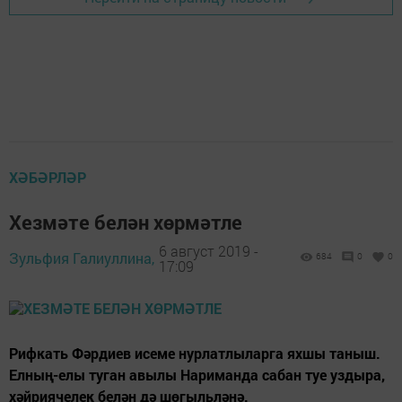
ХӘБӘРЛӘР
Хезмәте белән хөрмәтле
6 август 2019 -
Зульфия Галиуллина,
684
0
0
17:09
Рифкать Фәрдиев исеме нурлатлыларга яхшы таныш.
Елның-елы туган авылы Нариманда сабан туе уздыра,
хәйриячелек белән дә шөгыльләнә.