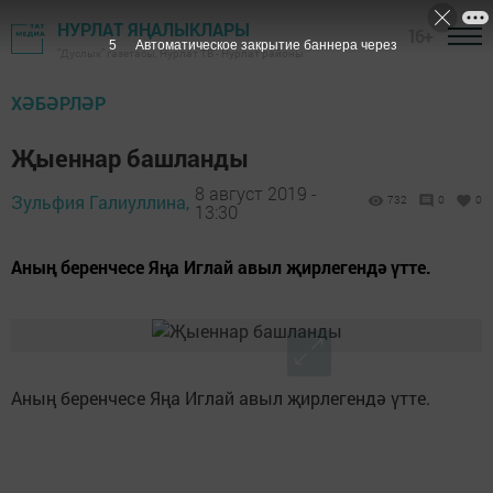
НУРЛАТ ЯҢАЛЫКЛАРЫ
16+
5
Автоматическое закрытие баннера через
"Дуслык" газетасы, Нурлат ТВ - Нурлат районы
ХӘБӘРЛӘР
Җыеннар башланды
8 август 2019 -
Зульфия Галиуллина,
732
0
0
13:30
Аның беренчесе Яңа Иглай авыл җирлегендә үтте.
Аның беренчесе Яңа Иглай авыл җирлегендә үтте.