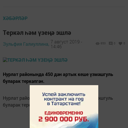
ХӘБӘРЛӘР
Теркәл һәм үзеңә эшлә
7 август 2019 -
Зульфия Галиуллина,
653
0
0
14:46
Нурлат районында 450 дән артык кеше үзмәшгуль
буларак теркәлгән.
Нурлат районында 450 дән артык кеше үзмәшгуль
буларак теркәлгән.