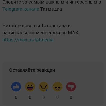
Следите за самым важным и интересным в
Telegram-канале
Татмедиа
Читайте новости Татарстана в
национальном мессенджере MАХ:
https://max.ru/tatmedia
Оставляйте реакции
0
0
0
0
0