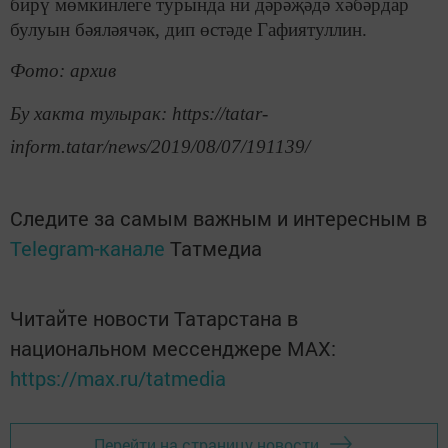
бирү мөмкинлеге турында ни дәрәҗәдә хәбәрдар
булуын бәяләячәк, дип өстәде Гафиятуллин.
Фото: архив
Бу хакта тулырак: https://tatar-
inform.tatar/news/2019/08/07/191139/
Следите за самым важным и интересным в
Telegram-канале
Татмедиа
Читайте новости Татарстана в
национальном мессенджере MАХ:
https://max.ru/tatmedia
Перейти на страницу новости