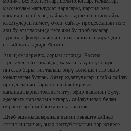
мөһим. Без экспертлар, политологлар, галимнәр,
массакүләм мәгълүмат чаралары, партия һәм
кандидатлар белән, сайлаулар адресына тәнкыйть
кисәтүләрен киметү өчен, сайлау процессының теге
яки бу этапларында теге яки бу проблемалар
турында фикер алышырга тырышырга кирәк дип
саныйбыз», - диде Фомин.
Аның сүзләренчә, аерым алганда, Россия
Президентын сайлауда, җәмәгать күзәтүчеләре
нигездә бары тик тавыш бирү көнендә генә эшкә
юнәлтелгән булган. Хәзер күзәтүчеләр штабы сайлау
процессының барышына бәя бирәчәк:
кандидатларны тәкъдим итү, эфир вакытын бүлү,
җәмәгать чараларын үткәрү, сайлаучылар белән
очрашулар һәм башкалар каралачак.
Штаб эше кысаларында даими рәвештә кайнар
линия эшләячәк, анда республиканың һәр кешесе