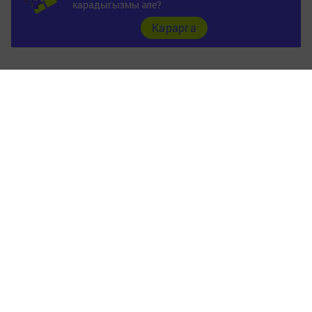
карадыгызмы әле?
Карарга
ШӘҺӘР
Документы