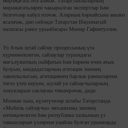
мөрәҗәгать итә алачак. Татарстанлыларның
мөрәҗәгатьләрен чакырылган экспертлар һәм
белгечләр кабул итәчәк. Аларның һәркайсына анализ
ясалачак, дип сөйләде Татарстан Иҗтимагый
палатасы рәисе урынбасары Мөнир Гафиятуллин.
Ул Ачык штаб сайлау процессының үтә
күренмәлелеген, сайлаулар турындагы
мәгълүматның сыйфатын һәм һәркем өчен ачык
булуын, кандидатларның агитация эшенең
законлылыгын, агитациянең барлык рәвешләренә
тигез үтеп керүен, шулай ук сайлаучыларның
хокукларын саклауны тикшерәчәк, диде.
Моннан тыш, күзәтүчеләр штабы Татарстанда
«Мобиль сайлаучы» механизмы эшенең
нәтиҗәлелеген һәм республика халкының үз
тавышларын үзләренә уңайлы булган урыннарда