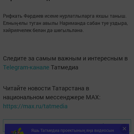
Рифкать Фәрдиев исеме нурлатлыларга яхшы таныш.
Елның-елы туган авылы Нариманда сабан туе уздыра,
хәйриячелек белән дә шөгыльләнә.
Следите за самым важным и интересным в
Telegram-канале
Татмедиа
Читайте новости Татарстана в
национальном мессенджере MАХ:
https://max.ru/tatmedia
Перейти на страницу новости
Яшь Татмедиа проектының яңа видеосын