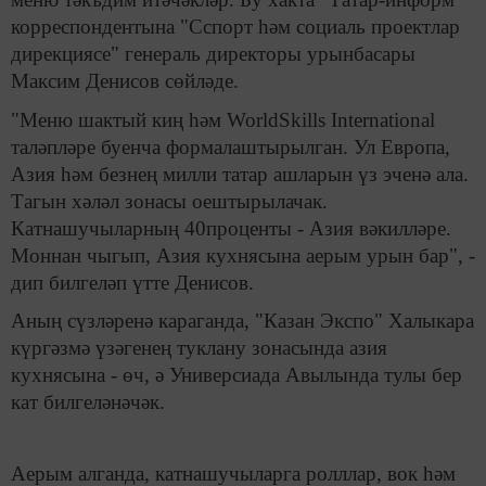
корреспондентына "Сспорт һәм социаль проектлар
дирекциясе" генераль директоры урынбасары
Максим Денисов сөйләде.
"Меню шактый киң һәм WorldSkills International
таләпләре буенча формалаштырылган. Ул Европа,
Азия һәм безнең милли татар ашларын үз эченә ала.
Тагын хәләл зонасы оештырылачак.
Катнашучыларның 40проценты - Азия вәкилләре.
Моннан чыгып, Азия кухнясына аерым урын бар", -
дип билгеләп үтте Денисов.
Аның сүзләренә караганда, "Казан Экспо" Халыкара
күргәзмә үзәгенең туклану зонасында азия
кухнясына - өч, ә Универсиада Авылында тулы бер
кат билгеләнәчәк.
Аерым алганда, катнашучыларга ролллар, вок һәм