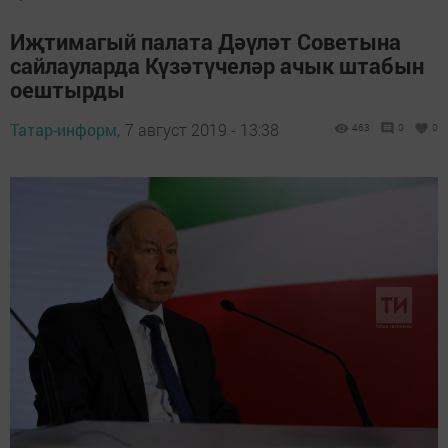
Иҗтимагый палата Дәүләт Советына
сайлауларда Күзәтүчеләр ачык штабын
оештырды
Татар-информ,
7 август 2019 - 13:38
463
0
0