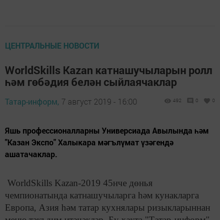
ЦЕНТРАЛЬНЫЕ НОВОСТИ
WorldSkills Kazan катнашучыларын ролл
һәм гөбәдия белән сыйлаячаклар
Татар-информ,
7 август 2019 - 16:00
492
0
0
Яшь профессионалларны Универсиада Авылында һәм
"Казан Экспо" Халыкара мәгълүмат үзәгендә
ашатачаклар.
WorldSkills Kazan-2019 45нче дөнья
чемпионатында катнашучыларга һәм кунакларга
Европа, Азия һәм татар кухнялары ризыкларыннан
меню тәкъдим итәчәкләр. Бу хакта "Татар-информ"