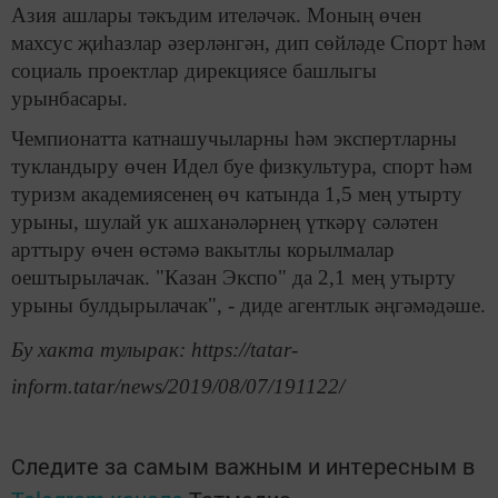
Азия ашлары тәкъдим ителәчәк. Моның өчен
махсус җиһазлар әзерләнгән, дип сөйләде Спорт һәм
социаль проектлар дирекциясе башлыгы
урынбасары.
Чемпионатта катнашучыларны һәм экспертларны
тукландыру өчен Идел буе физкультура, спорт һәм
туризм академиясенең өч катында 1,5 мең утырту
урыны, шулай ук ашханәләрнең үткәрү сәләтен
арттыру өчен өстәмә вакытлы корылмалар
оештырылачак. "Казан Экспо" да 2,1 мең утырту
урыны булдырылачак", - диде агентлык әңгәмәдәше.
Бу хакта тулырак: https://tatar-
inform.tatar/news/2019/08/07/191122/
Следите за самым важным и интересным в