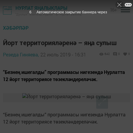
НУРЛАТ ЯҢАЛЫКЛАРЫ
16+
6
Автоматическое закрытие баннера через
"Дуслык" газетасы, Нурлат ТВ - Нурлат районы
ХӘБӘРЛӘР
Йорт территорияләренә – яңа сулыш
Резеда Гиняева,
22 июль 2019 - 16:31
642
0
0
“Безнең ишегалды” программасы нигезендә Нурлатта
12 йорт территориясе төзекләндереләчәк.
“Безнең ишегалды” программасы нигезендә Нурлатта
12 йорт территориясе төзекләндереләчәк.