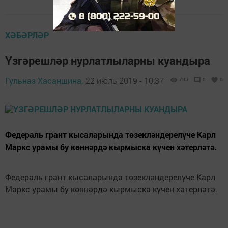
ХӘБӘРЛӘР
Үзгәрешләр нурлатлыларны куандыра
Гульназ Хасаншина,
22 июль 2019 - 10:37
705
0
0
Федераль грант кысаларында төзекләндерелүче Карл
Маркс урамы бу көннәрдә кырмыска күчен хәтерләтә.
Федераль грант кысаларында төзекләндерелүче Карл
Маркс урамы бу көннәрдә кырмыска күчен хәтерләтә.