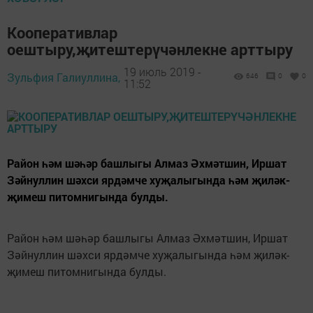
Кооперативлар
оештыру,җитештерүчәнлекне арттыру
19 июль 2019 -
Зульфия Галиуллина,
646
0
0
11:52
Район һәм шәһәр башлыгы Алмаз Әхмәтшин, Иршат
Зәйнуллин шәхси ярдәмче хуҗалыгында һәм җиләк-
җимеш питомнигында булды.
Район һәм шәһәр башлыгы Алмаз Әхмәтшин, Иршат
Зәйнуллин шәхси ярдәмче хуҗалыгында һәм җиләк-
җимеш питомнигында булды.