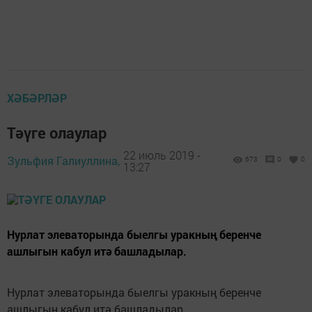
ХӘБӘРЛӘР
Тәүге олаулар
22 июль 2019 -
Зульфия Галиуллина,
673
0
0
13:27
Нурлат элеваторында быелгы уракның беренче
ашлыгын кабул итә башладылар.
Нурлат элеваторында быелгы уракның беренче
ашлыгын кабул итә башладылар.