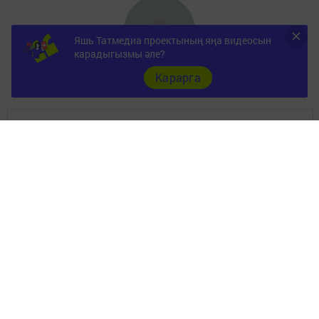
Яшь Татмедиа проектының яңа видеосын
карадыгызмы әле?
Карарга
ШӘҺӘР
Документы
Төрле темалар
Телефон АО «ТАТМЕДИА»:
(843) 222 09 84