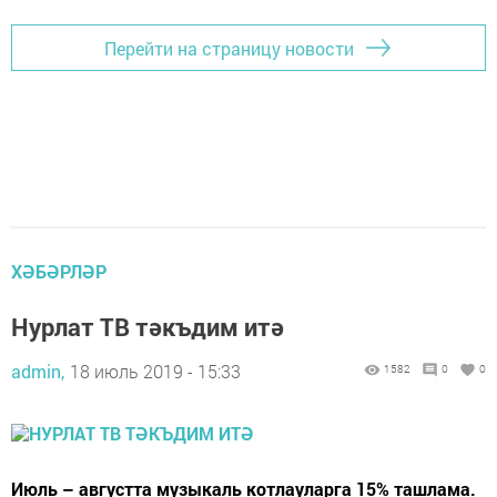
Перейти на страницу новости
ХӘБӘРЛӘР
Нурлат ТВ тәкъдим итә
admin,
18 июль 2019 - 15:33
1582
0
0
Июль – августта музыкаль котлауларга 15% ташлама.