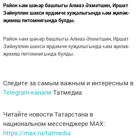
Район һәм шәһәр башлыгы Алмаз Әхмәтшин, Иршат
Зәйнуллин шәхси ярдәмче хуҗалыгында һәм җиләк-
җимеш питомнигында булды.
Район һәм шәһәр башлыгы Алмаз Әхмәтшин, Иршат
Зәйнуллин шәхси ярдәмче хуҗалыгында һәм җиләк-
җимеш питомнигында булды.
Следите за самым важным и интересным в
Telegram-канале
Татмедиа
Читайте новости Татарстана в
национальном мессенджере MАХ:
https://max.ru/tatmedia