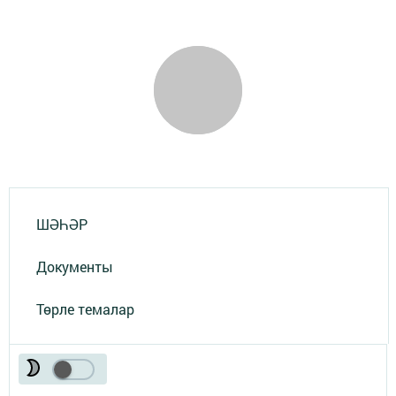
ШӘҺӘР
Документы
Төрле темалар