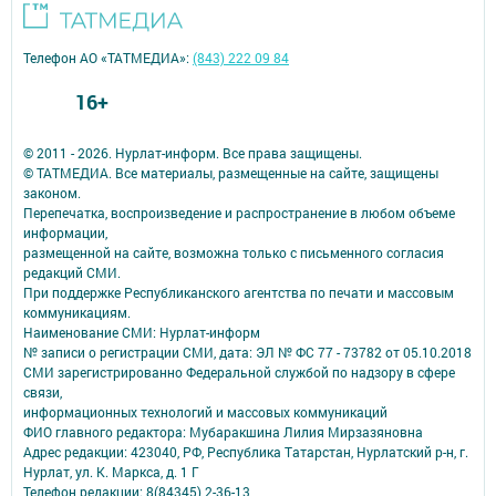
Телефон АО «ТАТМЕДИА»:
(843) 222 09 84
16+
© 2011 - 2026. Нурлат-⁠информ. Все права защищены.
© ТАТМЕДИА. Все материалы, размещенные на сайте, защищены
законом.
Перепечатка, воспроизведение и распространение в любом объеме
информации,
размещенной на сайте, возможна только с письменного согласия
редакций СМИ.
При поддержке Республиканского агентства по печати и массовым
коммуникациям.
Наименование СМИ: Нурлат-⁠информ
№ записи о регистрации СМИ, дата: ЭЛ № ФС 77 -⁠ 73782 от 05.10.2018
СМИ зарегистрированно Федеральной службой по надзору в сфере
связи,
информационных технологий и массовых коммуникаций
ФИО главного редактора: Мубаракшина Лилия Мирзазяновна
Адрес редакции: 423040, РФ, Республика Татарстан, Нурлатский р-н, г.
Нурлат, ул. К. Маркса, д. 1 Г
Телефон редакции: 8(84345) 2-36-13