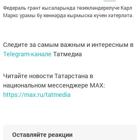
Федераль грант кысаларында төзекләндерелүче Карл
Маркс урамы бу көннәрдә кырмыска күчен хәтерләтә.
Следите за самым важным и интересным в
Telegram-канале
Татмедиа
Читайте новости Татарстана в
национальном мессенджере MАХ:
https://max.ru/tatmedia
Оставляйте реакции