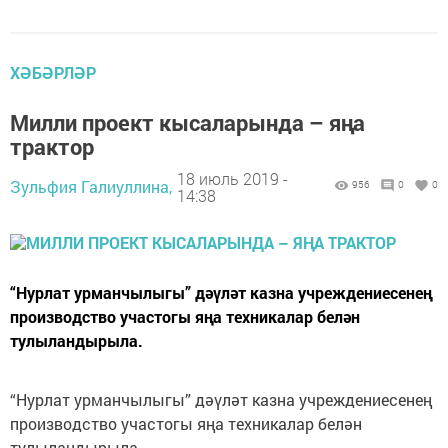
ХӘБӘРЛӘР
Милли проект кысаларында – яңа
трактор
18 июль 2019 -
Зульфия Галиуллина,
956
0
0
14:38
“Нурлат урманчылыгы” дәүләт казна учреждениесенең
производство участогы яңа техникалар белән
тулыландырыла.
“Нурлат урманчылыгы” дәүләт казна учреждениесенең
производство участогы яңа техникалар белән
тулыландырыла.