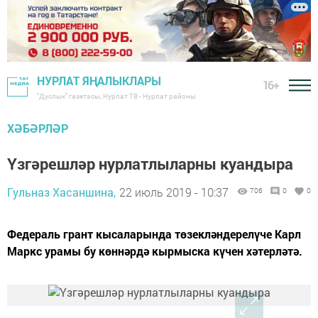
НУРЛАТ ЯҢАЛЫКЛАРЫ
16+
"Дуслык" газетасы, Нурлат ТВ - Нурлат районы
ХӘБӘРЛӘР
Үзгәрешләр нурлатлыларны куандыра
Гульназ Хасаншина,
22 июль 2019 - 10:37
706
0
0
Федераль грант кысаларында төзекләндерелүче Карл
Маркс урамы бу көннәрдә кырмыска күчен хәтерләтә.