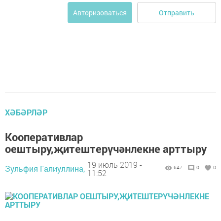
Отправить
Авторизоваться
ХӘБӘРЛӘР
Кооперативлар
оештыру,җитештерүчәнлекне арттыру
19 июль 2019 -
Зульфия Галиуллина,
647
0
0
11:52