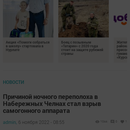
Акция «Помоги собраться
Боец с позывным
Жителе
в школу» стартовала в
«Татарин» с 2020 года
района
Нурлате
стоит на защите рубежей
присоед
страны
гумани
«Курск
НОВОСТИ
Причиной ночного переполоха в
Набережных Челнах стал взрыв
самогонного аппарата
admin,
6 ноября 2022 - 08:55
1044
0
1