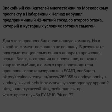
Спокойный сон жителей многоэтажки по Московскому
проспекту в Набережных Челнах нарушил
предприимчивый 42-летний сосед со второго этажа,
который в кустарных условиях готовил самогон.
Для этого приспособил свою ванную комнату. Но к
какой-то момент все пошло не по плану. В результате
разгерметизации самогонного аппарата произошел
взрыв. Благо, возгарания не произошло, но окна в
квартире выбило, а самого горе-производителя
пришлось госпитализировать в БСМП, сообщает
https://realnoevremya.ru/news/265055-segodnya-nochyu-
v-odnoy-iz-kvartir-chelnov-vzorvalsya-samogonnyy-apparat?
utm_source=yxnews&utm_medium=desktop.
Фото: пресс-служба ГУ МЧС РФ по РТ