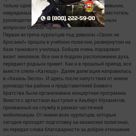
только одно – чтобы все вернулись домой живыми,
невредимыми и с победой, – поделилась заместитель
руководителя исполкома района по социальным
вопросам Оксана Терентьева.
Первая встреча нурлатцев под девизом «Своих не
бросаем!» прошла в учебном полигоне, развернутом на
базе танкового училища. Бойцов очень порадовал
визит земляков. Все они в бодром расположении духа,
передают родным привет. Как и в прошлый приезд, все
вместе спели «Катюшу». Далее делегация направилась
в «Казань-Экспо». И здесь после напутствия от имени
руководства района и представителей Боевого
братства была организована концертная программа.
Вместе с артистами выступил и Альберт Мухаметов,
призванный на службу в рамках частичной
мобилизации. От имени всех нурлатцев, которые
сегодня проходят подготовку на казанских полигонах,
он передал слова благодарности за доброе отношение