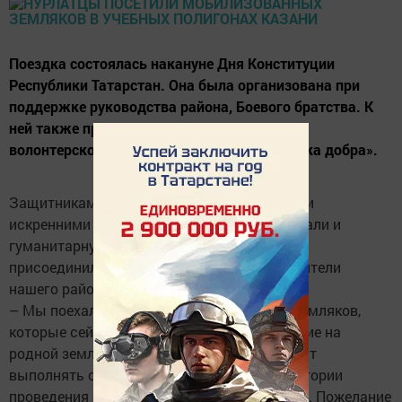
Поездка состоялась накануне Дня Конституции
Республики Татарстан. Она была организована при
поддержке руководства района, Боевого братства. К
ней также присоединились представители
волонтерского движения в Нурлате «Коробка добра».
Защитникам Отечества вместе с добрыми и
искренними пожеланиями нурлатцев передали и
гуманитарную помощь, к сбору которой
присоединились многие неравнодушные жители
нашего района.
– Мы поехали поднять боевой дух наших земляков,
которые сейчас проходят боевое слаживание на
родной земле. А в дальнейшем им предстоит
выполнять серьезные задачи уже на территории
проведения специальной военной операции. Пожелание