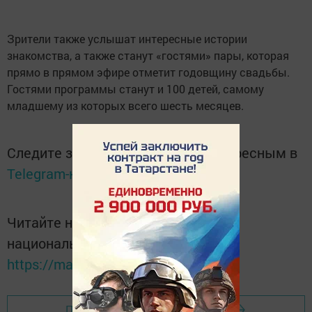
Зрители также услышат интересные истории
знакомства, а также станут «гостями» пары, которая
прямо в прямом эфире отметит годовщину свадьбы.
Гостями программы станут и 100 детей, самому
младшему из которых всего шесть месяцев.
Следите за самым важным и интересным в
Telegram-канале
Татмедиа
Читайте новости Татарстана в
национальном мессенджере MАХ:
https://max.ru/tatmedia
Перейти на страницу новости