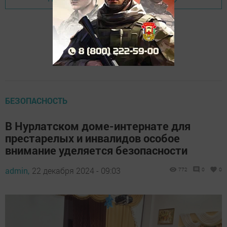
БЕЗОПАСНОСТЬ
В Нурлатском доме-интернате для
престарелых и инвалидов особое
внимание уделяется безопасности
admin,
22 декабря 2024 - 09:03
772
0
0