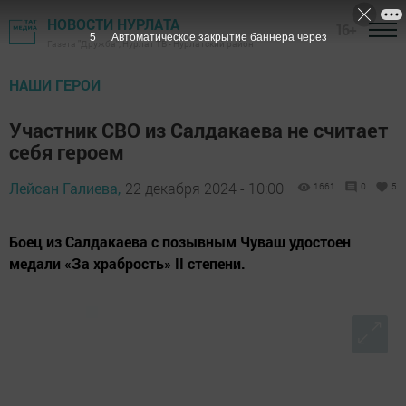
НОВОСТИ НУРЛАТА
16+
4
Автоматическое закрытие баннера через
Газета "Дружба", Нурлат ТВ - Нурлатский район
НАШИ ГЕРОИ
Участник СВО из Салдакаева не считает
себя героем
Лейсан Галиева,
22 декабря 2024 - 10:00
1661
0
5
Боец из Салдакаева с позывным Чуваш удостоен
медали «За храбрость» II степени.