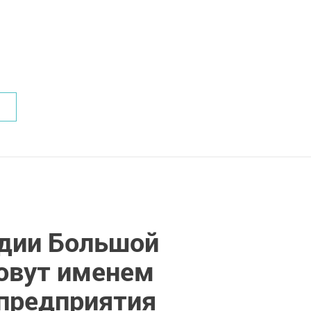
здии Большой
овут именем
 предприятия