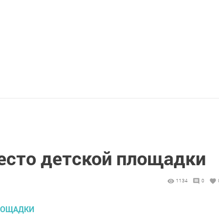
есто детской площадки
1134
0