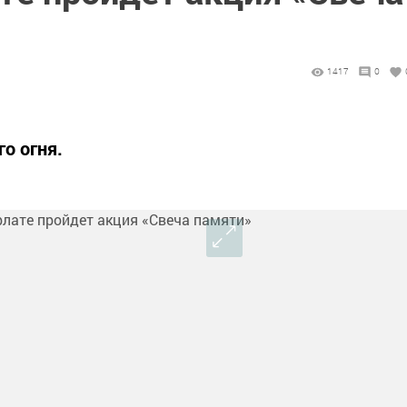
1417
0
о огня.