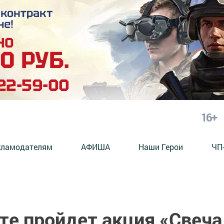
16+
кламодателям
АФИША
Наши Герои
ЧП
те пройдет акция «Свеча