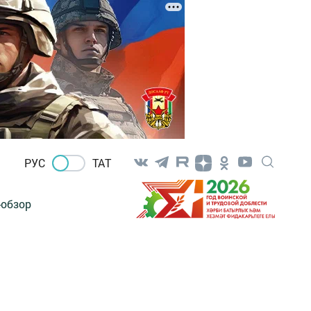
РУС
ТАТ
-обзор