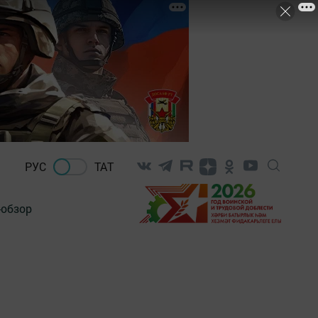
РУС
ТАТ
-обзор