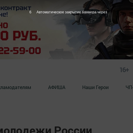
5
Автоматическое закрытие баннера через
16+
кламодателям
АФИША
Наши Герои
ЧП
 молодежи России