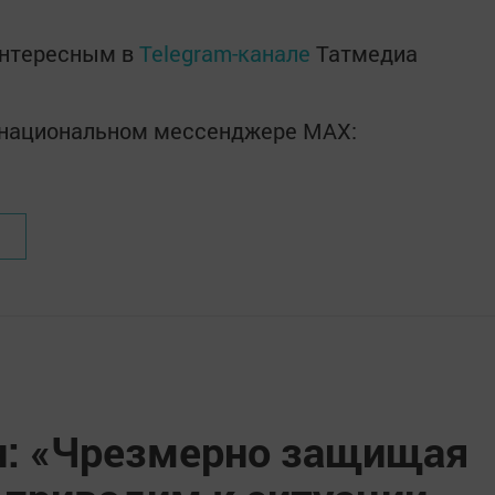
интересным в
Telegram-канале
Татмедиа
в национальном мессенджере MАХ:
н: «Чрезмерно защищая