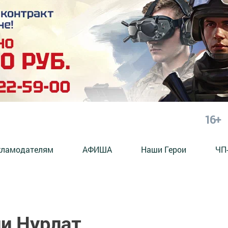
16+
кламодателям
АФИША
Наши Герои
ЧП
ии Нурлат