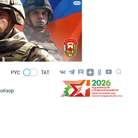
РУС
ТАТ
-обзор