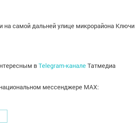
и на самой дальней улице микрорайона Ключи
интересным в
Telegram-канале
Татмедиа
в национальном мессенджере MАХ: