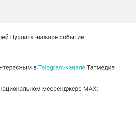
лей Нурлата -важное событие.
интересным в
Telegram-канале
Татмедиа
в национальном мессенджере MАХ: