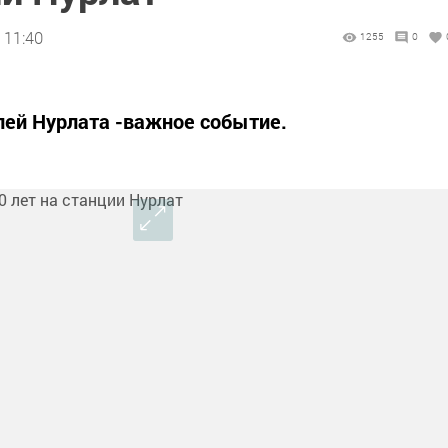
 11:40
1255
0
лей Нурлата -важное событие.