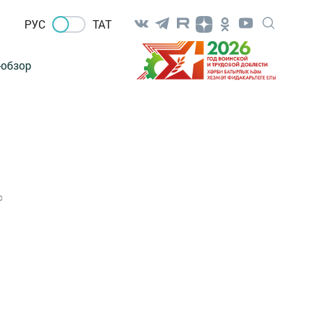
РУС
ТАТ
-обзор
0