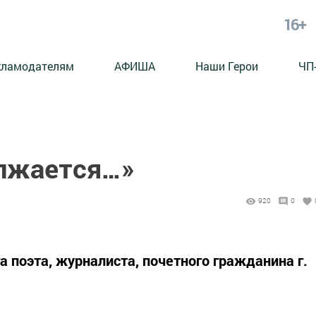
16+
кламодателям
АФИША
Наши Герои
ЧП
олжается…»
920
0
 поэта, журналиста, почетного гражданина г.