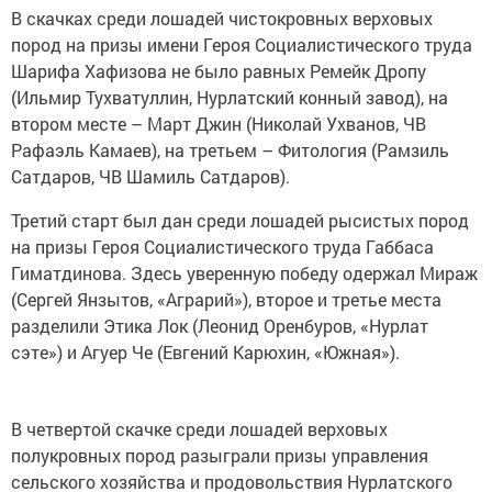
В скачках среди лошадей чистокровных верховых
пород на призы имени Героя Социалистического труда
Шарифа Хафизова не было равных Ремейк Дропу
(Ильмир Тухватуллин, Нурлатский конный завод), на
втором месте – Март Джин (Николай Ухванов, ЧВ
Рафаэль Камаев), на третьем – Фитология (Рамзиль
Сатдаров, ЧВ Шамиль Сатдаров).
Третий старт был дан среди лошадей рысистых пород
на призы Героя Социалистического труда Габбаса
Гиматдинова. Здесь уверенную победу одержал Мираж
(Сергей Янзытов, «Аграрий»), второе и третье места
разделили Этика Лок (Леонид Оренбуров, «Нурлат
сэте») и Агуер Че (Евгений Карюхин, «Южная»).
В четвертой скачке среди лошадей верховых
полукровных пород разыграли призы управления
сельского хозяйства и продовольствия Нурлатского