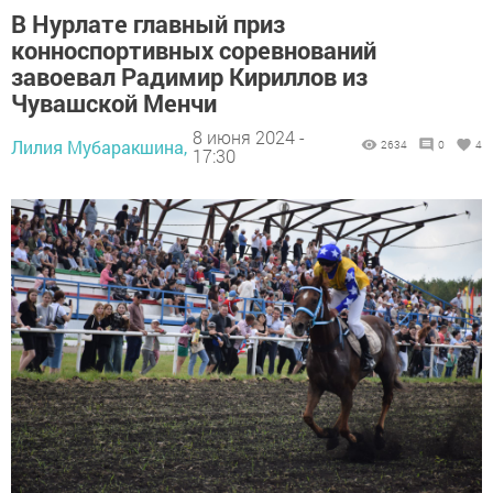
В Нурлате главный приз
конноспортивных соревнований
завоевал Радимир Кириллов из
Чувашской Менчи
8 июня 2024 -
Лилия Мубаракшина,
2634
0
4
17:30