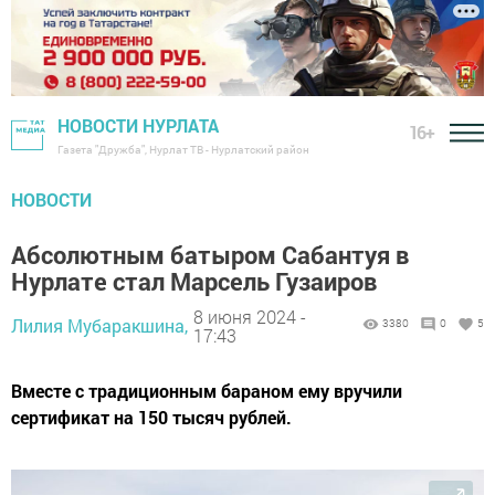
НОВОСТИ НУРЛАТА
16+
Газета "Дружба", Нурлат ТВ - Нурлатский район
НОВОСТИ
Абсолютным батыром Сабантуя в
Нурлате стал Марсель Гузаиров
8 июня 2024 -
Лилия Мубаракшина,
3380
0
5
17:43
Вместе с традиционным бараном ему вручили
сертификат на 150 тысяч рублей.