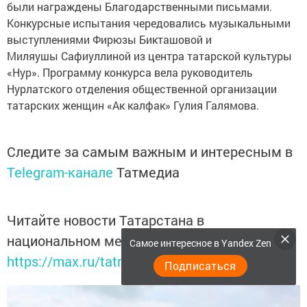
были награждены Благодарственными письмами.
Конкурсные испытания чередовались музыкальными
выступлениями Фирюзы Бикташовой и
Миляушы Сафиуллиной из центра татарской культуры
«Нур». Программу конкурса вела руководитель
Нурлатского отделения общественной организации
татарских женщин «Ак калфак» Гулия Галямова.
Следите за самым важным и интересным в
Telegram-канале
Татмедиа
Читайте новости Татарстана в
национальном мессенджере MАХ:
Самое интересное в Yandex Zen
https://max.ru/tatmedia
Подписаться