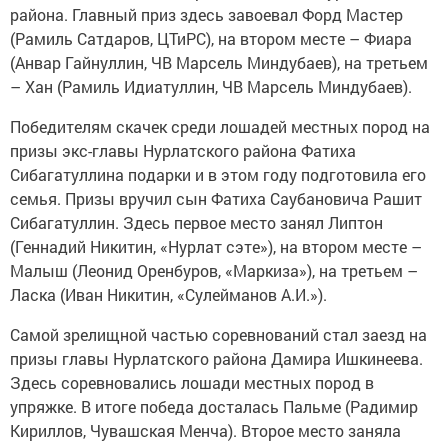
района. Главный приз здесь завоевал Форд Мастер
(Рамиль Сатдаров, ЦТиРС), на втором месте – Фиара
(Анвар Гайнуллин, ЧВ Марсель Миндубаев), на третьем
– Хан (Рамиль Идиатуллин, ЧВ Марсель Миндубаев).
Победителям скачек среди лошадей местных пород на
призы экс-главы Нурлатского района Фатиха
Сибагатуллина подарки и в этом году подготовила его
семья. Призы вручил сын Фатиха Саубановича Рашит
Сибагатуллин. Здесь первое место занял Липтон
(Геннадий Никитин, «Нурлат сэте»), на втором месте –
Малыш (Леонид Оренбуров, «Маркиза»), на третьем –
Ласка (Иван Никитин, «Сулейманов А.И.»).
Самой зрелищной частью соревнований стал заезд на
призы главы Нурлатского района Дамира Ишкинеева.
Здесь соревновались лошади местных пород в
упряжке. В итоге победа досталась Пальме (Радимир
Кириллов, Чувашская Менча). Второе место заняла