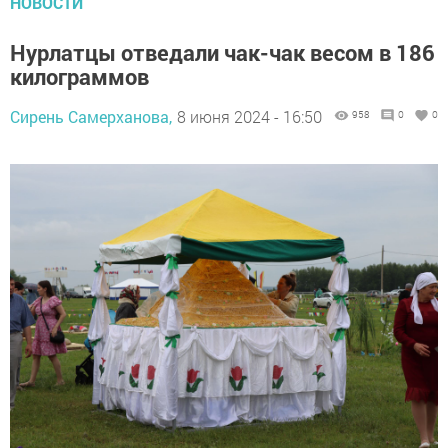
НОВОСТИ
Нурлатцы отведали чак-чак весом в 186
килограммов
Сирень Самерханова,
8 июня 2024 - 16:50
958
0
0