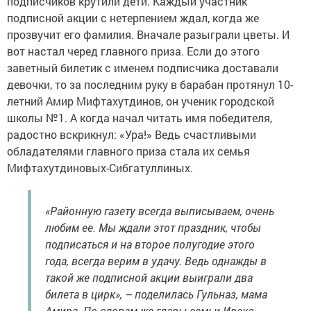
подписчиков крутили дети. Каждый участник
подписной акции с нетерпением ждал, когда же
прозвучит его фамилия. Вначале разыграли цветы. И
вот настал черед главного приза. Если до этого
заветный билетик с именем подписчика доставали
девочки, то за последним руку в барабан протянул 10-
летний Амир Мифтахутдинов, он ученик городской
школы №1. А когда начал читать имя победителя,
радостно вскрикнул: «Ура!» Ведь счастливыми
обладателями главного приза стала их семья
Мифтахутдиновых-Сибгатуллиных.
«Районную газету всегда выписываем, очень
любим ее. Мы ждали этот праздник, чтобы
подписаться и на второе полугодие этого
года, всегда верим в удачу. Ведь однажды в
такой же подписной акции выиграли два
билета в цирк», – поделилась Гульназ, мама
Амира. По словам же главы семьи Ирека