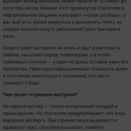
выходит из-под контроля, может пройти от 30 минут до
полутора часов. Именно этот промежуток спасатели в
неформальном общении называют «часом до беды»: у
вас ещё есть время вернуться и выключить плиту, но
каждая лишняя минута увеличивает риск трагедии в
разы.
Люди ставят кастрюлю на огонь и идут в магазин за
хлебом, засыпают перед телевизором, а в особо
тревожных случаях — уходят из дома, оставив ужин без
присмотра. Некоторые недооценивают опасность даже
в состоянии алкогольного опьянения, что часто
приводит к беде.
Чем грозит сгоревшая кастрюля?
На первый взгляд — только испорченной посудой и
едким дымом. Но спасатели предупреждают: это лишь
верхушка айсберга. При горении пищи выделяются
ядовитые газы, способные вызвать тяжёлое