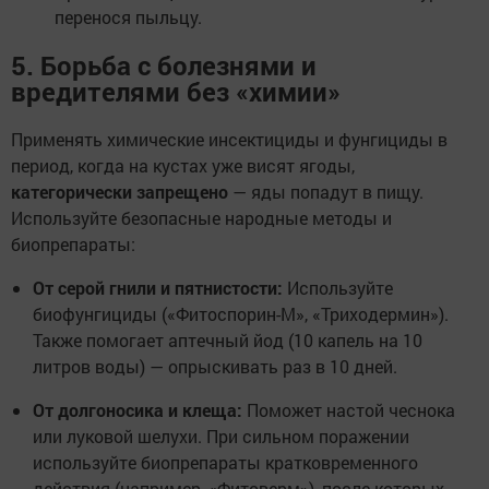
перенося пыльцу.
5. Борьба с болезнями и
вредителями без «химии»
Применять химические инсектициды и фунгициды в
период, когда на кустах уже висят ягоды,
категорически запрещено
— яды попадут в пищу.
Используйте безопасные народные методы и
биопрепараты:
От серой гнили и пятнистости:
Используйте
биофунгициды («Фитоспорин-М», «Триходермин»).
Также помогает аптечный йод (10 капель на 10
литров воды) — опрыскивать раз в 10 дней.
От долгоносика и клеща:
Поможет настой чеснока
или луковой шелухи. При сильном поражении
используйте биопрепараты кратковременного
действия (например, «Фитоверм»), после которых