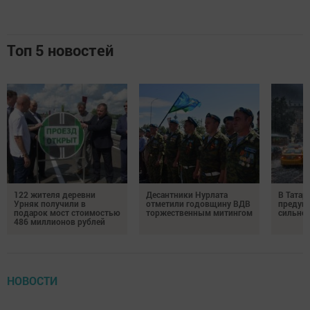
Топ 5 новостей
122 жителя деревни
Десантники Нурлата
В Татар
Урняк получили в
отметили годовщину ВДВ
предуп
подарок мост стоимостью
торжественным митингом
сильно
486 миллионов рублей
НОВОСТИ