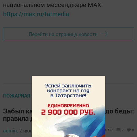
национальном мессенджере MАХ:
https://max.ru/tatmedia
Перейти на страницу новости
ПОЖАРНАЯ БЕЗОПАСНОСТЬ
Забыл кастрюлю на плите? Час до беды:
правила для хозяек
admin,
2 июня 2026 - 16:00
537
0
0