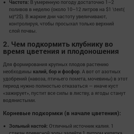
Частота:
В умеренную погоду достаточно 1–2
поливов в неделю (около 10–12 литров на $1 \text{
м}^2$). В жаркие дни частоту увеличивают,
контролируя, чтобы просыхал только верхний
слой почвы.
2. Чем подкормить клубнику во
время цветения и плодоношения
Для формирования крупных плодов растению
необходимы
калий, бор и фосфор
. А вот от азотных
удобрений (навоза, птичьего помета, мочевины) в этот
период нужно полностью отказаться — иначе куст
«зажирует», пустит все силы в листву, а ягоды станут
водянистыми.
Корневые подкормки (в начале цветения):
Зольный настой:
Отличный источник калия. 1
стакан древесной золы залейте 1 литром кипятка,