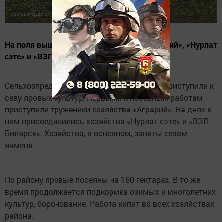
На поля вышли труженики хозяйств «Аграрий», «Нурлат
сэте» и «ВЗП-Билярск».
Сельхозпредприятия Нурлатского района приступили к
севу яровых культур. Первыми к посевным работам
приступили труженики хозяйства «Аграрий». На днях к
ним присоединились хозяйства «Нурлат сэте» и «ВЗП-
Билярск». Хозяйства, в основном, заняты севом
ячменя.
По району яровые посеяны на 160 гектарах. В то же
время продолжается подкормка озимых и многолетних
культур, боронование. Работа кипит во всех хозяйствах
района.