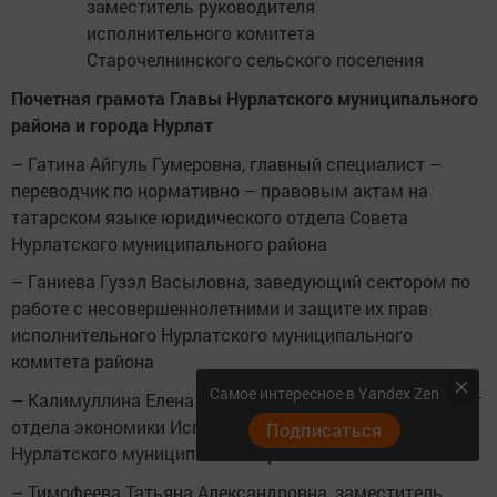
заместитель руководителя
исполнительного комитета
Старочелнинского сельского поселения
Почетная грамота Главы Нурлатского муниципального
района и города Нурлат
– Гатина Айгуль Гумеровна, главный специалист –
переводчик по нормативно – правовым актам на
татарском языке юридического отдела Совета
Нурлатского муниципального района
– Ганиева Гузэл Васыловна, заведующий сектором по
работе с несовершеннолетними и защите их прав
исполнительного Нурлатского муниципального
комитета района
Самое интересное в Yandex Zen
– Калимуллина Елена Евгеньевна, главный специалист
отдела экономики Исполнительного комитета
Подписаться
Нурлатского муниципального района
– Тимофеева Татьяна Александровна, заместитель