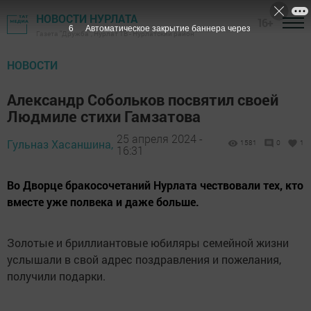
НОВОСТИ НУРЛАТА
16+
4
Автоматическое закрытие баннера через
Газета "Дружба", Нурлат ТВ - Нурлатский район
НОВОСТИ
Александр Собольков посвятил своей
Людмиле стихи Гамзатова
25 апреля 2024 -
Гульназ Хасаншина,
1581
0
1
16:31
Во Дворце бракосочетаний Нурлата чествовали тех, кто
вместе уже полвека и даже больше.
Золотые и бриллиантовые юбиляры семейной жизни
услышали в свой адрес поздравления и пожелания,
получили подарки.