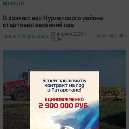
НОВОСТИ
В хозяйствах Нурлатского района
стартовал весенний сев
25 апреля 2024 -
Лилия Мубаракшина,
819
0
0
15:54