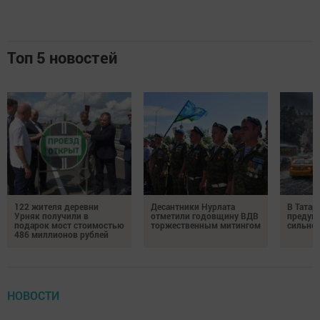
Топ 5 новостей
122 жителя деревни
Десантники Нурлата
В Татар
Урняк получили в
отметили годовщину ВДВ
предуп
подарок мост стоимостью
торжественным митингом
сильно
486 миллионов рублей
НОВОСТИ