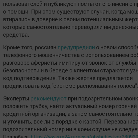
пользователей и публикуют посты от его имени с 
о помощи. При этом существуют случаи, когда мо
втирались в доверие к своим потенциальным жерт
которые самостоятельно переводили им денежны
средства.
Кроме того, россиян
предупредили
о новом способ
телефонного мошенничества с использованием роб
разговоре аферисты имитируют звонок от службы
безопасности и в беседе с клиентом стараются уз
код подтверждения. Также жертве предлагается
продиктовать код "системе распознавания голоса"
Эксперты
рекомендуют
при подозрительном звонк
положить трубку, найти актуальный номер горячей
кредитной организации, а затем самостоятельно п
и уточнить, все ли в порядке с картой. Перезванив
подозрительный номер ни в коем случае не следуе
Подробнее:
https://www.m24.ru/news/obshchestvo/23092