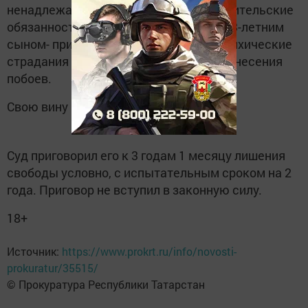
ненадлежащим образом исполнял родительские
обязанности и жестоко обращался с 13-летним
сыном- причинял ему физические и психические
страдания путем систематического нанесения
побоев.
Свою вину мужчина не признал.
Суд приговорил его к 3 годам 1 месяцу лишения
свободы условно, с испытательным сроком на 2
года. Приговор не вступил в законную силу.
18+
Источник:
https://www.prokrt.ru/info/novosti-
prokuratur/35515/
© Прокуратура Республики Татарстан