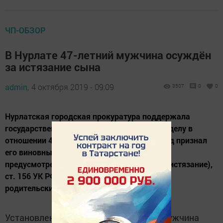
ЧП-ОБЗОР
В Нурлате 47-летний мужчина осуждён
за истязание сына
admin,
4 октября 2019 - 09:09
3507
0
0
Нурлатская городская прокуратура поддержала
государственное обвинение по уголовному делу в
отношении 47-летнего местного жителя. Суд признал
его виновным в совершении преступлений,
предусмотренных п. «г» ч. 2 ст. 117 УК РФ (истязание),
ст. 156 УК РФ (ненадлежащее исполнение
родительских обязанностей).
Установлено, что в апреле 2019 года мужчина