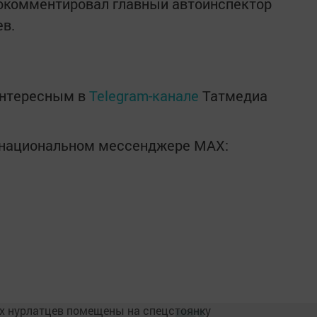
рокомментировал главный автоинспектор
ев.
интересным в
Telegram-канале
Татмедиа
в национальном мессенджере MАХ: