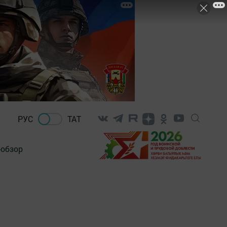
РУС
ТАТ
-обзор