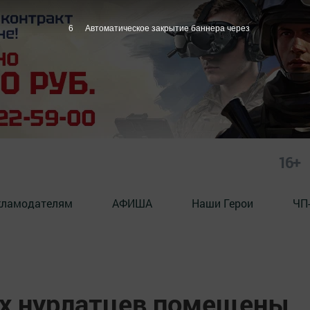
5
Автоматическое закрытие баннера через
16+
кламодателям
АФИША
Наши Герои
ЧП
х нурлатцев помещены