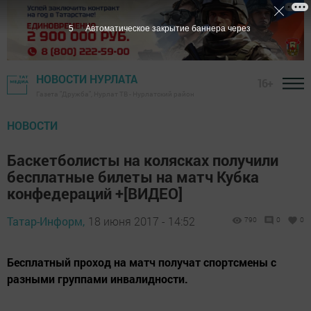
5
Автоматическое закрытие баннера через
НОВОСТИ НУРЛАТА
16+
Газета "Дружба", Нурлат ТВ - Нурлатский район
НОВОСТИ
Баскетболисты на колясках получили
бесплатные билеты на матч Кубка
конфедераций +[ВИДЕО]
Татар-Информ,
18 июня 2017 - 14:52
790
0
0
Бесплатный проход на матч получат спортсмены с
разными группами инвалидности.