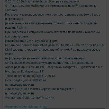
© 2011 - 2026. Нурлат-⁠информ. Все права защищены.
© ТАТМЕДИА. Все материалы, размещенные на сайте, защищены
законом.
Перепечатка, воспроизведение и распространение в любом объеме
информации,
размещенной на сайте, возможна только с письменного согласия
редакций СМИ.
При поддержке Республиканского агентства по печати и массовым
коммуникациям.
Наименование СМИ: Нурлат-⁠информ
№ записи о регистрации СМИ, дата: ЭЛ № ФС 77 -⁠ 73782 от 05.10.2018
СМИ зарегистрированно Федеральной службой по надзору в сфере
связи,
информационных технологий и массовых коммуникаций
ФИО главного редактора: Мубаракшина Лилия Мирзазяновна
Адрес редакции: 423040, РФ, Республика Татарстан, Нурлатский р-н, г.
Нурлат, ул. К. Маркса, д. 1 Г
Телефон редакции: 8(84345) 2-36-13
E-mail редакции: redak@list.ru
nurlatweb@yandex.ru
Для сообщений о фактах коррупции: redak@list.ru ,
nurlatweb@yandex.ru
Учредитель СМИ: АО «ТАТМЕДИА»
Антикоррупционная политика