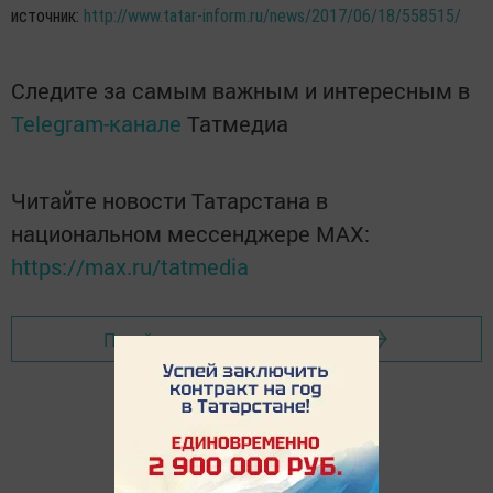
источник:
http://www.tatar-inform.ru/news/2017/06/18/558515/
Следите за самым важным и интересным в
Telegram-канале
Татмедиа
Читайте новости Татарстана в
национальном мессенджере MАХ:
https://max.ru/tatmedia
Перейти на страницу новости