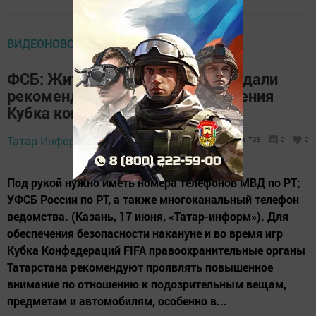
ВИДЕОНОВОСТИ ТВ
ФСБ: Жителям и гостям Казани дали
рекомендации на время проведения
Кубка конфедераций
Татар-Информ,
18 июня 2017 - 12:09
708
0
0
Под рукой нужно иметь номера телефонов МВД по РТ;
УФСБ России по РТ, а также многоканальный телефон
ведомства. (Казань, 17 июня, «Татар-информ»). Для
обеспечения безопасности накануне и во время игр
Кубка Конфедераций FIFA правоохранительные органы
Татарстана рекомендуют проявлять повышенное
внимание по отношению к подозрительным вещам,
предметам и автомобилям, особенно в...