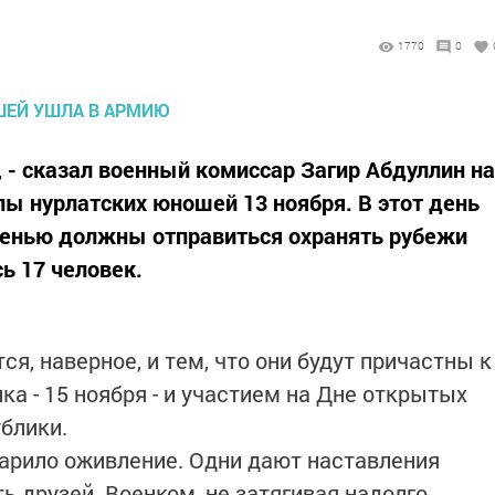
1770
0
», - сказал военный комиссар Загир Абдуллин на
пы нурлатских юношей 13 ноября. В этот день
осенью должны отправиться охранять рубежи
ь 17 человек.
я, наверное, и тем, что они будут причастны к
а - 15 ноября - и участием на Дне открытых
блики.
царило оживление. Одни дают наставления
ь друзей. Военком, не затягивая надолго,