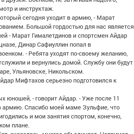
мотр и инструктаж.
который сегодня уходит в армию, - Марат
ованием. Большой гордостью для нас является
шей - Марат Гималетдинов и спортсмен Айдар
цназе, Динар Сафиуллин попал в
 военком. - Ребята уходят по-своему желанию,
тслужили и вернулись домой. Службу они будут
аре, Ульяновске, Никольском.
Айдар Мифтахов серьезно подготовился к
х юношей, - говорит Айдар. - Уже после 11
в армию. Спасибо моей маме Зульфие, что
годились и мои занятия спортом, конечно,
ком плане.