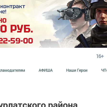
16+
кламодателям
АФИША
Наши Герои
ЧП
урлатского района