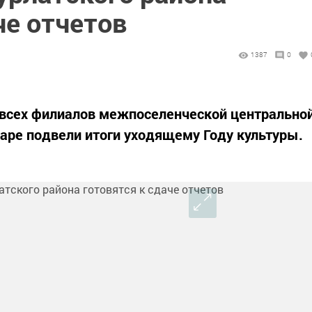
че отчетов
1387
0
и всех филиалов межпоселенческой центрально
аре подвели итоги уходящему Году культуры.