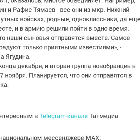
ят, оказалось, многое объединяет. Например,
н и Рафис Тямаев - все они из мкр. Нижний
путных войсках, родные, одноклассники, да ещ
есте, и в армию решили пойти в одно время.
что наши сыновья отправятся вместе. Самое
 радуют только приятными известиями», -
а Ягудина.
онца декабря, и вторая группа новобранцев в
7 ноября. Планируется, что они отправятся в
ка.
интересным в
Telegram-канале
Татмедиа
в национальном мессенджере MАХ: