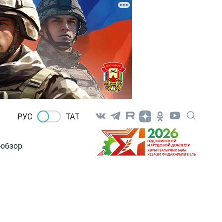
РУС
ТАТ
-обзор