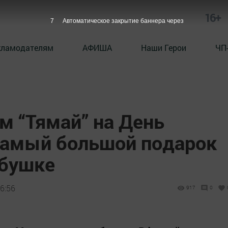
16+
5
Автоматическое закрытие баннера через
кламодателям
АФИША
Наши Герои
ЧП
м “Тямай” на День
самый большой подарок
абушке
6:56
917
0