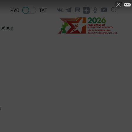
РУС
ТАТ
-обзор
0