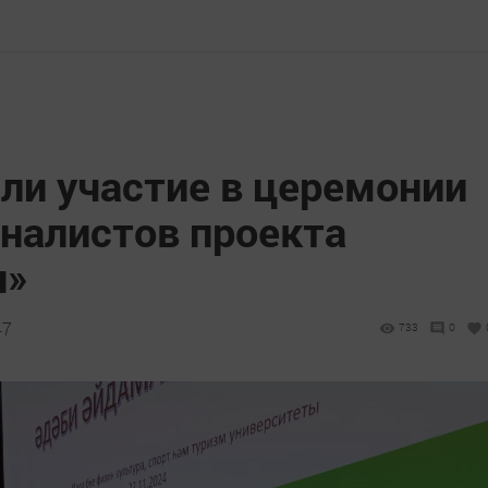
ли участие в церемонии
налистов проекта
н»
47
733
0