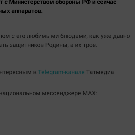
кт с Министерством обороны РФ и сейчас
ных аппаратов.
олом с его любимыми блюдами, как уже давно
ть защитников Родины, а их трое.
интересным в
Telegram-канале
Татмедиа
в национальном мессенджере MАХ: