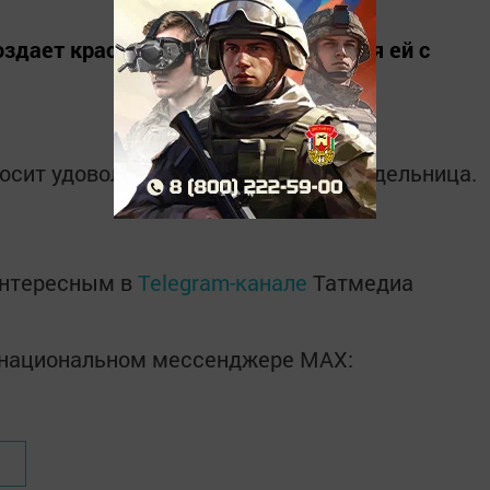
дает красоту вокруг себя и делится ей с
осит удовольствие, признается рукодельница.
интересным в
Telegram-канале
Татмедиа
в национальном мессенджере MАХ: