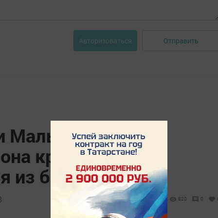
Отправить
Авторизоваться
и Малышевой из
она круглый год
я из бисера
3
820
0