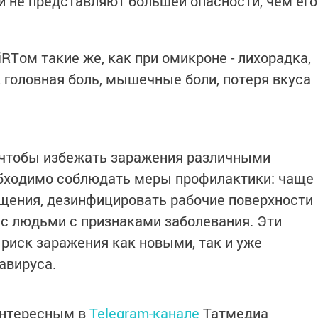
и не представляют большей опасности, чем его
Tом такие же, как при омикроне - лихорадка,
ь, головная боль, мышечные боли, потеря вкуса
 чтобы избежать заражения различными
обходимо соблюдать меры профилактики: чаще
щения, дезинфицировать рабочие поверхности
 с людьми с признаками заболевания. Эти
 риск заражения как новыми, так и уже
авируса.
интересным в
Telegram-канале
Татмедиа