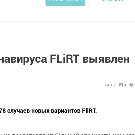
навируса FLiRT выявлен
572
0
8 случаев новых вариантов FliRT.