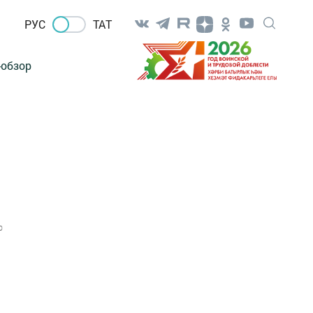
РУС
ТАТ
-обзор
0