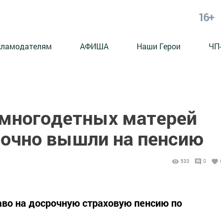
16+
кламодателям
АФИША
Наши Герои
ЧП
 многодетных матерей
рочно вышли на пенсию
533
0
о на досрочную страховую пенсию по