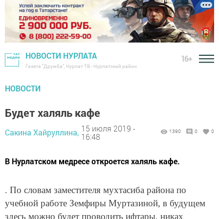
НОВОСТИ НУРЛАТА
16+
Газета "Дружба", Нурлат ТВ - Нурлатский район
НОВОСТИ
Будет халяль кафе
15 июля 2019 -
Сакина Хайруллина,
1390
0
0
16:48
В Нурлатском медресе откроется халяль кафе.
. По словам заместителя мухтасиба района по
учебной работе Земфиры Муртазиной, в будущем
здесь можно будет проводить ифтары, никах