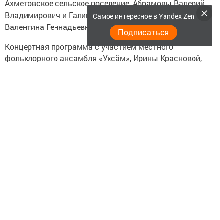
Ахметовское сельское поселение, Абрамовы Валерий
Владимирович и Галина Геннадьевна, Яллина
Самое интересное в Yandex Zen
Валентина Геннадьевна.
Подписаться
Концертная программа с участием местного
фольклорного ансамбля «Уксăм», Ирины Красновой,
подарившая авторскую песню «Родное село», Марины
Игнатьевой, Ольги Савельевой, Владимира Парукова,
танцевальной группы «Незабудки» оставили приятные
впечатления.
Жители села и гости продолжили праздник танцами,
плясками и песнями, за богатым столом и благодарили
организаторов.
Следите за самым важным и интересным в
Telegram-канале
Татмедиа