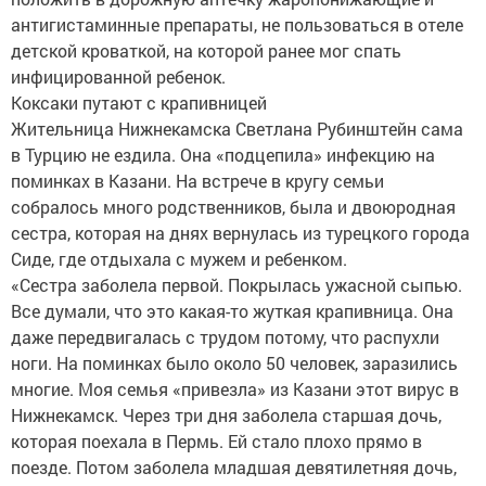
антигистаминные препараты, не пользоваться в отеле
детской кроваткой, на которой ранее мог спать
инфицированной ребенок.
Коксаки путают с крапивницей
Жительница Нижнекамска Светлана Рубинштейн сама
в Турцию не ездила. Она «подцепила» инфекцию на
поминках в Казани. На встрече в кругу семьи
собралось много родственников, была и двоюродная
сестра, которая на днях вернулась из турецкого города
Сиде, где отдыхала с мужем и ребенком.
«Сестра заболела первой. Покрылась ужасной сыпью.
Все думали, что это какая-то жуткая крапивница. Она
даже передвигалась с трудом потому, что распухли
ноги. На поминках было около 50 человек, заразились
многие. Моя семья «привезла» из Казани этот вирус в
Нижнекамск. Через три дня заболела старшая дочь,
которая поехала в Пермь. Ей стало плохо прямо в
поезде. Потом заболела младшая девятилетняя дочь,