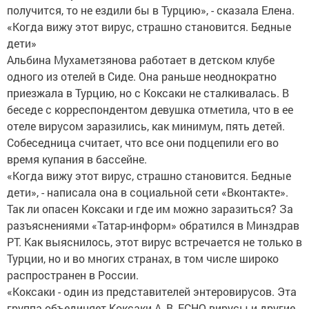
получится, то не ездили бы в Турцию», - сказала Елена.
«Когда вижу этот вирус, страшно становится. Бедные
дети»
Альбина Мухаметзянова работает в детском клубе
одного из отелей в Сиде. Она раньше неоднократно
приезжала в Турцию, но с Коксаки не сталкивалась. В
беседе с корреспондентом девушка отметила, что в ее
отеле вирусом заразились, как минимум, пять детей.
Собеседница считает, что все они подцепили его во
время купания в бассейне.
«Когда вижу этот вирус, страшно становится. Бедные
дети», - написала она в социальной сети «Вконтакте».
Так ли опасен Коксаки и где им можно заразиться? За
разъяснениями «Татар-информ» обратился в Минздрав
РТ. Как выяснилось, этот вирус встречается не только в
Турции, но и во многих странах, в том числе широко
распространен в России.
«Коксаки - один из представителей энтеровирусов. Эта
группа объединяет Коксаки А, В, ЕСНО-вирусы и другие.