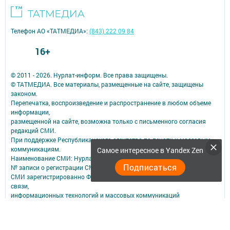
Телефон АО «ТАТМЕДИА»:
(843) 222 09 84
16+
© 2011 - 2026. Нурлат-⁠информ. Все права защищены.
© ТАТМЕДИА. Все материалы, размещенные на сайте, защищены
законом.
Перепечатка, воспроизведение и распространение в любом объеме
информации,
размещенной на сайте, возможна только с письменного согласия
редакций СМИ.
При поддержке Республиканского агентства по печати и массовым
коммуникациям.
Самое интересное в Yandex Zen
Наименование СМИ: Нурлат-⁠информ
Подписаться
№ записи о регистрации СМИ, дата: ЭЛ № ФС 77 -⁠ 73782 от 05.10.2018
СМИ зарегистрированно Федеральной службой по надзору в сфере
связи,
информационных технологий и массовых коммуникаций
ФИО главного редактора: Мубаракшина Лилия Мирзазяновна
Адрес редакции: 423040, РФ, Республика Татарстан, Нурлатский р-н, г.
Нурлат, ул. К. Маркса, д. 1 Г