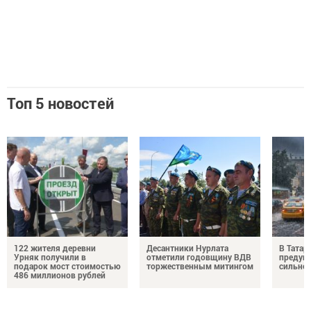
Топ 5 новостей
122 жителя деревни
Десантники Нурлата
В Татар
Урняк получили в
отметили годовщину ВДВ
предуп
подарок мост стоимостью
торжественным митингом
сильно
486 миллионов рублей