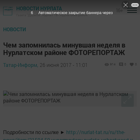
НОВОСТИ НУРЛАТА
16+
5
Автоматическое закрытие баннера через
Газета "Дружба", Нурлат ТВ - Нурлатский район
НОВОСТИ
Чем запомнилась минувшая неделя в
Нурлатском районе ФОТОРЕПОРТАЖ
Татар-Информ,
26 июня 2017 - 11:01
914
0
0
http://nurlat-tat.ru/ru/the-
Подробности по ссылке ►
news/item/21504-50-yunarmeytsev-nurlata-uchastvuyut-v-