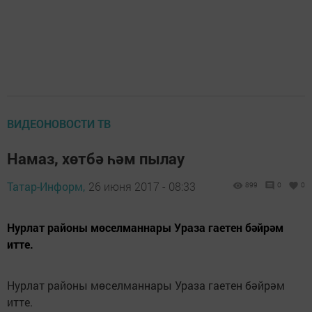
ВИДЕОНОВОСТИ ТВ
Намаз, хөтбә һәм пылау
Татар-Информ,
26 июня 2017 - 08:33
899
0
0
Нурлат районы мөселманнары Ураза гаетен бәйрәм
итте.
Нурлат районы мөселманнары Ураза гаетен бәйрәм
итте.