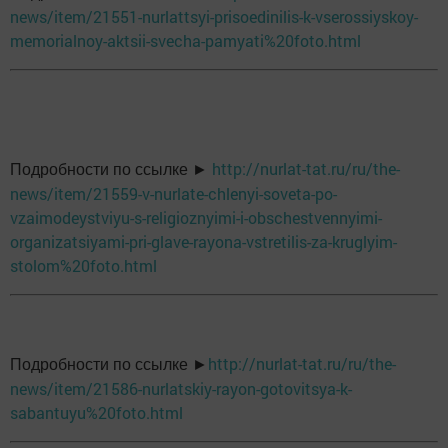
news/item/21551-nurlattsyi-prisoedinilis-k-vserossiyskoy-
memorialnoy-aktsii-svecha-pamyati%20foto.html
http://nurlat-tat.ru/ru/the-
Подробности по ссылке ►
news/item/21559-v-nurlate-chlenyi-soveta-po-
vzaimodeystviyu-s-religioznyimi-i-obschestvennyimi-
organizatsiyami-pri-glave-rayona-vstretilis-za-kruglyim-
stolom%20foto.html
http://nurlat-tat.ru/ru/the-
Подробности по ссылке ►
news/item/21586-nurlatskiy-rayon-gotovitsya-k-
sabantuyu%20foto.html