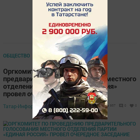
ОБЩЕСТВО
Оргкомитет по проведению
предварительного голосования местного
отделения партии «Единая Россия»
провел очередное заседание
Татар-Информ,
26 июня 2017 - 10:28
957
0
0