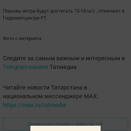
Порывы ветра будут достигать 15-18 м/с , отмечают в
Гидрометцентре РТ.
Фото с интернета
Следите за самым важным и интересным в
Telegram-канале
Татмедиа
Читайте новости Татарстана в
национальном мессенджере MАХ:
https://max.ru/tatmedia
Перейти на страницу новости