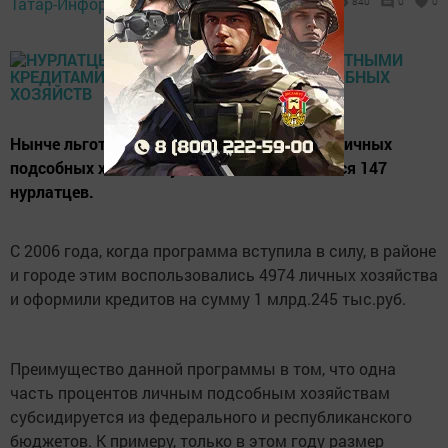
Татар-Информ,
21 октября 2016 - 10:45
840
0
0
Нынче льготными кредитами на развитие личных
подсобных хозяйств успели воспользоваться 147
нурлатцев.
С 2006 года, когда программа вступила в силу, в районе
и городе этим воспользовались 4974 личных хозяйства
и оформили кредитов на сумму 1 млрд.245 тыс.руб.
Преимущество данной программы в том, что одна
часть процентов личным подсобным хозяйствам
субсидируется из федерального и республиканского
бюджетов. К примеру, только в этом году размер