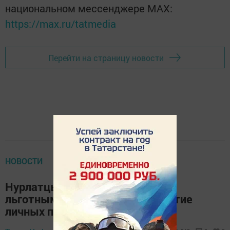
национальном мессенджере MАХ:
https://max.ru/tatmedia
Перейти на страницу новости
НОВОСТИ
Нурлатцы активно пользуются
льготными кредитами на развитие
личных подсобных хозяйств