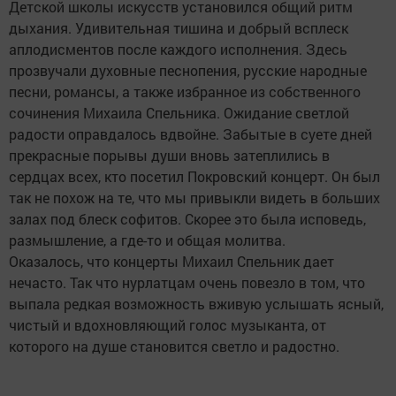
Детской школы искусств установился общий ритм
дыхания. Удивительная тишина и добрый всплеск
аплодисментов после каждого исполнения. Здесь
прозвучали духовные песнопения, русские народные
песни, романсы, а также избранное из собственного
сочинения Михаила Спельника. Ожидание светлой
радости оправдалось вдвойне. Забытые в суете дней
прекрасные порывы души вновь затеплились в
сердцах всех, кто посетил Покровский концерт. Он был
так не похож на те, что мы привыкли видеть в больших
залах под блеск софитов. Скорее это была исповедь,
размышление, а где-то и общая молитва.
Оказалось, что концерты Михаил Спельник дает
нечасто. Так что нурлатцам очень повезло в том, что
выпала редкая возможность вживую услышать ясный,
чистый и вдохновляющий голос музыканта, от
которого на душе становится светло и радостно.