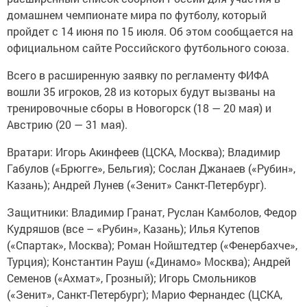
домашнем чемпионате мира по футболу, который
пройдет с 14 июня по 15 июля. Об этом сообщается на
официальном сайте Российского футбольного союза.
Всего в расширенную заявку по регламенту ФИФА
вошли 35 игроков, 28 из которых будут вызваны на
тренировочные сборы в Новогорск (18 — 20 мая) и
Австрию (20 — 31 мая).
Вратари: Игорь Акинфеев (ЦСКА, Москва); Владимир
Габулов («Брюгге», Бельгия); Сослан Джанаев («Рубин»,
Казань); Андрей Лунев («Зенит» Санкт-Петербург).
Защитники: Владимир Гранат, Руслан Камболов, Федор
Кудряшов (все – «Рубин», Казань); Илья Кутепов
(«Спартак», Москва); Роман Нойштедтер («Фенербахче»,
Турция); Константин Рауш («Динамо» Москва); Андрей
Семенов («Ахмат», Грозный); Игорь Смольников
(«Зенит», Санкт-Петербург); Марио Фернандес (ЦСКА,