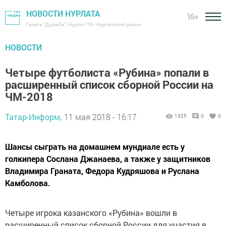
НОВОСТИ НУРЛАТА
16+
Газета "Дружба", Нурлат ТВ - Нурлатский район
НОВОСТИ
Четыре футболиста «Рубина» попали в
расширенный список сборной России на
ЧМ-2018
Татар-Информ,
11 мая 2018 - 16:17
1325
0
0
Шансы сыграть на домашнем мундиале есть у
голкипера Сослана Джанаева, а также у защитников
Владимира Граната, Федора Кудряшова и Руслана
Камболова.
Четыре игрока казанского «Рубина» вошли в
расширенный список сборной России для участия в