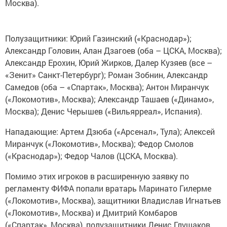
Москва).
Полузащитники: Юрий Газинский («Краснодар»);
Александр Головин, Алан Дзагоев (оба – ЦСКА, Москва);
Александр Ерохин, Юрий Жирков, Далер Кузяев (все –
«Зенит» Санкт-Петербург); Роман Зобнин, Александр
Самедов (оба – «Спартак», Москва); Антон Миранчук
(«Локомотив», Москва); Александр Ташаев («Динамо»,
Москва); Денис Черышев («Вильярреал», Испания).
Нападающие: Артем Дзюба («Арсенал», Тула); Алексей
Миранчук («Локомотив», Москва); Федор Смолов
(«Краснодар»); Федор Чалов (ЦСКА, Москва).
Помимо этих игроков в расширенную заявку по
регламенту ФИФА попали вратарь Маринато Гилерме
(«Локомотив», Москва), защитники Владислав Игнатьев
(«Локомотив», Москва) и Дмитрий Комбаров
(«Спартак», Москва), полузащитники Денис Глушаков