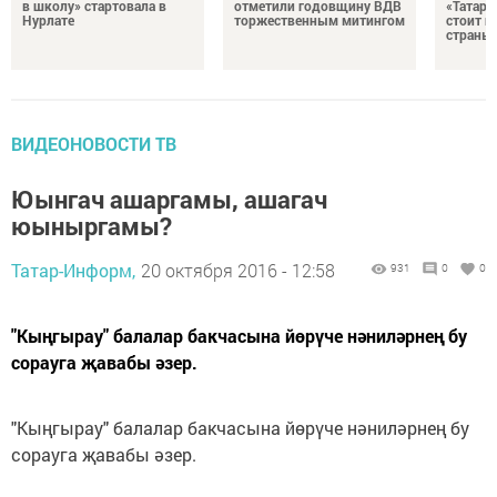
в школу» стартовала в
отметили годовщину ВДВ
«Татари
Нурлате
торжественным митингом
стоит н
страны
ВИДЕОНОВОСТИ ТВ
Юынгач ашаргамы, ашагач
юыныргамы?
Татар-Информ,
20 октября 2016 - 12:58
931
0
0
"Кыңгырау" балалар бакчасына йөрүче нәниләрнең бу
сорауга җавабы әзер.
"Кыңгырау" балалар бакчасына йөрүче нәниләрнең бу
сорауга җавабы әзер.