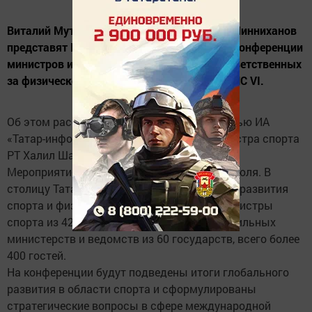
Виталий Мутко, Павел Колобков и Рустам Минниханов
представят Россию на VI Международной конференции
министров и высших должностных лиц, ответственных
за физическое воспитание и спорт, - МИНЕПС VI.
Об этом рассказал в эксклюзивном интервью ИА
«Татар-информ» первый заместитель министра спорта
РТ Халил Шайхутдинов.
Мероприятие пройдет в Казани с 13 по 15 июля. В
столицу Татарстана для решения вопросов развития
спорта и физической культуры приедут министры
спорта из 42 стран, заместители глав профильных
министерств и ведомств из 60 государств, всего более
400 гостей.
На конференции будут подведены итоги глобального
развития в области спорта и сформулированы
стратегические вопросы в сфере международной