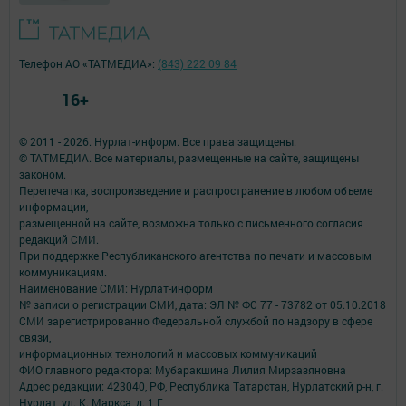
Телефон АО «ТАТМЕДИА»:
(843) 222 09 84
16+
© 2011 - 2026. Нурлат-⁠информ. Все права защищены.
© ТАТМЕДИА. Все материалы, размещенные на сайте, защищены
законом.
Перепечатка, воспроизведение и распространение в любом объеме
информации,
размещенной на сайте, возможна только с письменного согласия
редакций СМИ.
При поддержке Республиканского агентства по печати и массовым
коммуникациям.
Наименование СМИ: Нурлат-⁠информ
№ записи о регистрации СМИ, дата: ЭЛ № ФС 77 -⁠ 73782 от 05.10.2018
СМИ зарегистрированно Федеральной службой по надзору в сфере
связи,
информационных технологий и массовых коммуникаций
ФИО главного редактора: Мубаракшина Лилия Мирзазяновна
Адрес редакции: 423040, РФ, Республика Татарстан, Нурлатский р-н, г.
Нурлат, ул. К. Маркса, д. 1 Г