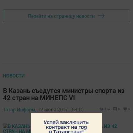
Перейти на страницу новости
НОВОСТИ
В Казань съедутся министры спорта из
42 стран на МИНЕПС VI
Татар-Информ,
12 июля 2017 - 08:10
814
0
0