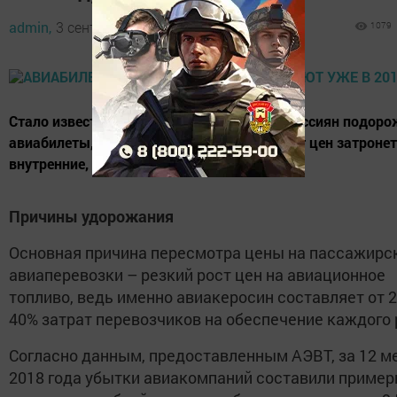
admin,
3 сентября 2019 - 08:49
1079
Стало известно, что уже в 2019 году для россиян подор
авиабилеты, при чем, анонсированный рост цен затронет
внутренние, и международные рейсы.
Причины удорожания
Основная причина пересмотра цены на пассажирс
авиаперевозки – резкий рост цен на авиационное
топливо, ведь именно авиакеросин составляет от 2
40% затрат перевозчиков на обеспечение каждого 
Согласно данным, предоставленным АЭВТ, за 12 м
2018 года убытки авиакомпаний составили пример