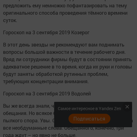
предложить ему немножко пофантазировать на тему
оригинального способа проведения тёмного времени
суток.
Гороскоп на 3 сентября 2019 Козерог
В этот день звезды не рекомендуют вам поднимать
вопросы большой важности в течение рабочего дня.
Вряд ли сотрудники фирмы будут в состоянии принять
адекватное решение в то время, когда их руки и головы
будут заняты обработкой рутинных проблем,
требующих концентрации внимания.
Гороскоп на 3 сентября 2019 Водолей
Вы же всегда знали, что нельзя давать опрометчивые
Самое интересное в Yandex Zen
обещания. Но всякое бывает. Особенно в разгар
Подписаться
пылкого спора. Увы. Сегодня вам придется ответить за
все необдуманные слова. Обещанного, конечно, три
года ждут – но явно не больше.